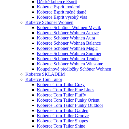
Dětské koberce Esprit
Koberce Esprit moderní
Koberce Esprit ručně tkané
Koberce Esprit vysoký vlas
Koberce Schöner Wohnen
Koberce Schnöner Wohnen Mystik
Koberce Schöner Wohnen Amaze
Koberce Schöner Wohnen Aura
Koberce Schöner Wohnen Balance
Koberce Schöner Wohnen Magic
Koberce Schöner Wohnen Summer
Koberce Schöner Wohnen Tender
Koberce Schöner Wohnen Winsome
Koupelnové předložky Schöner Wohnen
Koberce SKLADEM
Koberce Tom Tailor
Koberce Tom Tailor Cozy
Koberce Tom Tailor Fine Lines
Koberce Tom Tailor Fluffy
Koberce Tom Tailor Funky Orient
Koberce Tom Tailor Funky Outdoor
Koberce Tom Tailor Garden
Koberce Tom Tailor Groove
Koberce Tom Tailor Shapes
Koberce Tom Tailor Shine