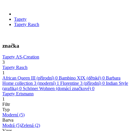
Tapety
Tapety Rasch
značka
Tapety AS-Creation
3
Tapety Rasch
1
African Queen III (přírodní)
0
Bambino XIX (dětské)
0
Barbara
Home collection 3 (moderní)
1
Florentine 3 (přírodní)
0
Indian Style
(grafika)
0
Schöner Wohnen (domácí značkové)
0
Tapety Erismann
1
Filtr
Typ
Moderní
(5)
Barva
Modrá
(5)
Zelená
(2)
Vzor