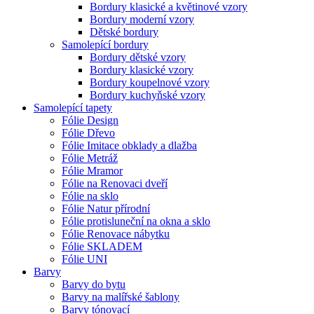
Bordury klasické a květinové vzory
Bordury moderní vzory
Dětské bordury
Samolepící bordury
Bordury dětské vzory
Bordury klasické vzory
Bordury koupelnové vzory
Bordury kuchyňské vzory
Samolepící tapety
Fólie Design
Fólie Dřevo
Fólie Imitace obklady a dlažba
Fólie Metráž
Fólie Mramor
Fólie na Renovaci dveří
Fólie na sklo
Fólie Natur přírodní
Fólie protisluneční na okna a sklo
Fólie Renovace nábytku
Fólie SKLADEM
Fólie UNI
Barvy
Barvy do bytu
Barvy na malířské šablony
Barvy tónovací