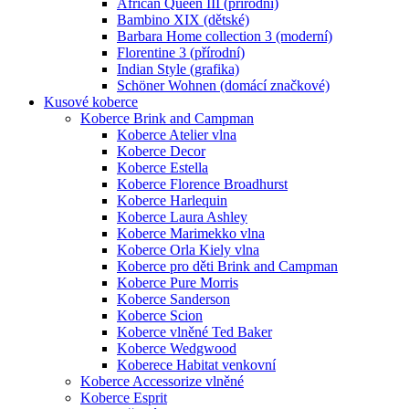
African Queen III (přírodní)
Bambino XIX (dětské)
Barbara Home collection 3 (moderní)
Florentine 3 (přírodní)
Indian Style (grafika)
Schöner Wohnen (domácí značkové)
Kusové koberce
Koberce Brink and Campman
Koberce Atelier vlna
Koberce Decor
Koberce Estella
Koberce Florence Broadhurst
Koberce Harlequin
Koberce Laura Ashley
Koberce Marimekko vlna
Koberce Orla Kiely vlna
Koberce pro děti Brink and Campman
Koberce Pure Morris
Koberce Sanderson
Koberce Scion
Koberce vlněné Ted Baker
Koberce Wedgwood
Koberece Habitat venkovní
Koberce Accessorize vlněné
Koberce Esprit