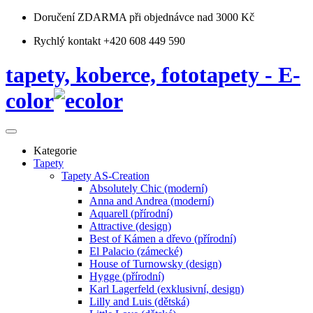
Doručení ZDARMA
při objednávce nad 3000 Kč
Rychlý kontakt +420 608 449 590
tapety, koberce, fototapety - E-
color
Kategorie
Tapety
Tapety AS-Creation
Absolutely Chic (moderní)
Anna and Andrea (moderní)
Aquarell (přírodní)
Attractive (design)
Best of Kámen a dřevo (přírodní)
El Palacio (zámecké)
House of Turnowsky (design)
Hygge (přírodní)
Karl Lagerfeld (exklusivní, design)
Lilly and Luis (dětská)