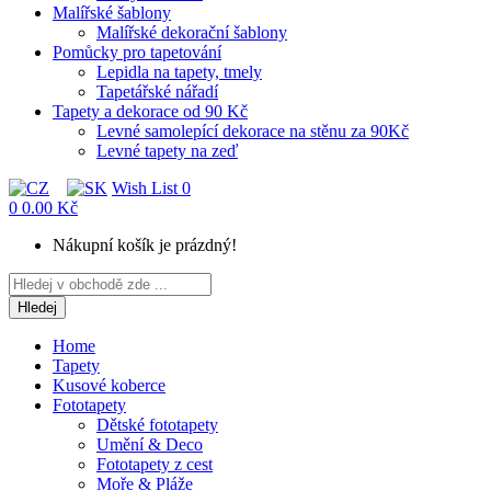
Malířské šablony
Malířské dekorační šablony
Pomůcky pro tapetování
Lepidla na tapety, tmely
Tapetářské nářadí
Tapety a dekorace od 90 Kč
Levné samolepící dekorace na stěnu za 90Kč
Levné tapety na zeď
Wish List
0
0
0.00 Kč
Nákupní košík je prázdný!
Hledej
Home
Tapety
Kusové koberce
Fototapety
Dětské fototapety
Umění & Deco
Fototapety z cest
Moře & Pláže