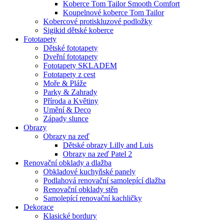
Koberce Tom Tailor Smooth Comfort
Koupelnové koberce Tom Tailor
Kobercové protiskluzové podložky
Sigikid dětské koberce
Fototapety
Dětské fototapety
Dveřní fototapety
Fototapety SKLADEM
Fototapety z cest
Moře & Pláže
Parky & Zahrady
Příroda a Květiny
Umění & Deco
Západy slunce
Obrazy
Obrazy na zeď
Dětské obrazy Lilly and Luis
Obrazy na zeď Patel 2
Renovační obklady a dlažba
Obkladové kuchyňské panely
Podlahová renovační samolepící dlažba
Renovační obklady stěn
Samolepící renovační kachličky
Dekorace
Klasické bordury