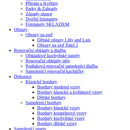
Příroda a Květiny
Parky & Zahrady
Západy slunce
Dveřní fototapety
Fototapety SKLADEM
Obrazy
Obrazy na zeď
Dětské obrazy Lilly and Luis
Obrazy na zeď Patel 2
Renovační obklady a dlažba
Obkladové kuchyňské panely
Renovační obklady stěn
Podlahová renovační samolepící dlažba
Samolepící renovační kachličky
Dekorace
Klasické bordury
Bordury moderní vzory
Bordury klasické a květinové vzory
Dětské bordury
Samolepící bordury
Bordury klasické vzory
Bordury koupelnové vzory
Bordury kuchyňské vzory
Bordury dětské vzory
Samolepící tapety