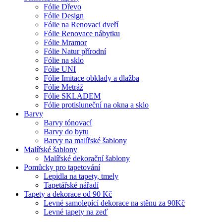
Fólie Dřevo
Fólie Design
Fólie na Renovaci dveří
Fólie Renovace nábytku
Fólie Mramor
Fólie Natur přírodní
Fólie na sklo
Fólie UNI
Fólie Imitace obklady a dlažba
Fólie Metráž
Fólie SKLADEM
Fólie protisluneční na okna a sklo
Barvy
Barvy tónovací
Barvy do bytu
Barvy na malířské šablony
Malířské šablony
Malířské dekorační šablony
Pomůcky pro tapetování
Lepidla na tapety, tmely
Tapetářské nářadí
Tapety a dekorace od 90 Kč
Levné samolepící dekorace na stěnu za 90Kč
Levné tapety na zeď