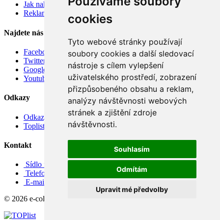
Používáme soubory
Jak nakupovat
Reklamace
cookies
Najdete nás
Tyto webové stránky používají
Facebook
soubory cookies a další sledovací
Twitter
nástroje s cílem vylepšení
Google
uživatelského prostředí, zobrazení
Youtube
přizpůsobeného obsahu a reklam,
Odkazy
analýzy návštěvnosti webových
stránek a zjištění zdroje
Odkazy
návštěvnosti.
Toplist
Kontakt
Souhlasím
Sídlo firmy: Boženy Němcové 739/1, Svitavy 568 02, CZ
Odmítám
Telefon: +420 608 449 590
E-mail: info@e-color.cz
Upravit mé předvolby
© 2026 e-color.cz