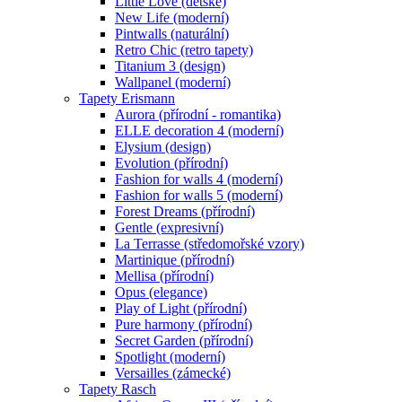
Little Love (dětské)
New Life (moderní)
Pintwalls (naturální)
Retro Chic (retro tapety)
Titanium 3 (design)
Wallpanel (moderní)
Tapety Erismann
Aurora (přírodní - romantika)
ELLE decoration 4 (moderní)
Elysium (design)
Evolution (přírodní)
Fashion for walls 4 (moderní)
Fashion for walls 5 (moderní)
Forest Dreams (přírodní)
Gentle (expresivní)
La Terrasse (středomořské vzory)
Martinique (přírodní)
Mellisa (přírodní)
Opus (elegance)
Play of Light (přírodní)
Pure harmony (přírodní)
Secret Garden (přírodní)
Spotlight (moderní)
Versailles (zámecké)
Tapety Rasch