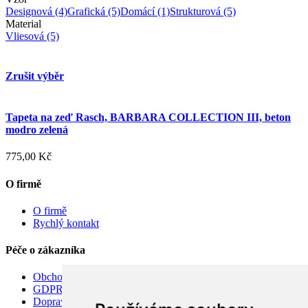
Designová
(4)
Grafická
(5)
Domácí
(1)
Strukturová
(5)
Material
Vliesová
(5)
Zrušit výběr
Tapeta na zeď Rasch, BARBARA COLLECTION III, beton
modro zelená
775,00 Kč
O firmě
O firmě
Rychlý kontakt
Péče o zákazníka
Obchodní podmínky
GDPR
Doprava