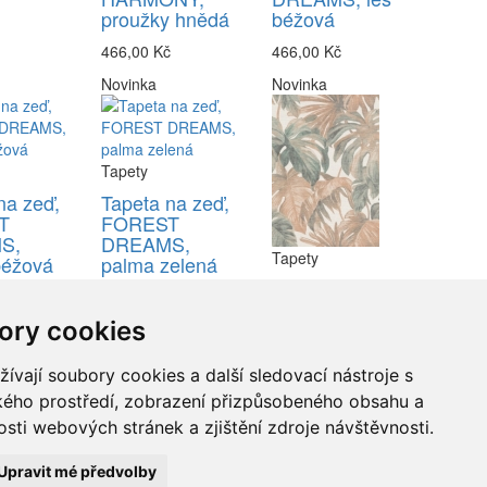
proužky hnědá
béžová
466,00 Kč
466,00 Kč
Novinka
Novinka
Tapety
na zeď,
Tapeta na zeď,
T
FOREST
S,
DREAMS,
Tapety
béžová
palma zelená
Tapeta na zeď,
č
466,00 Kč
FOREST
ory cookies
DREAMS,
palma hnědá
vají soubory cookies a další sledovací nástroje s
466,00 Kč
ského prostředí, zobrazení přizpůsobeného obsahu a
sti webových stránek a zjištění zdroje návštěvnosti.
Upravit mé předvolby