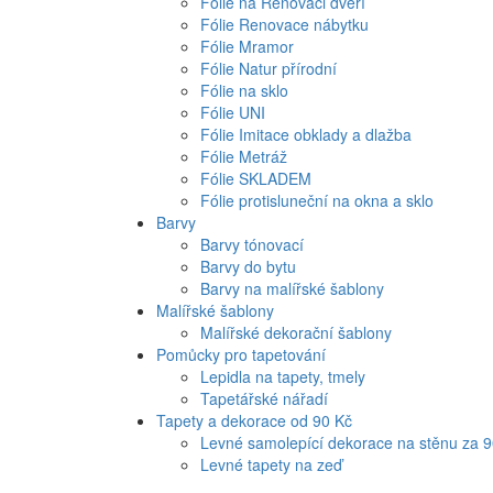
Fólie na Renovaci dveří
Fólie Renovace nábytku
Fólie Mramor
Fólie Natur přírodní
Fólie na sklo
Fólie UNI
Fólie Imitace obklady a dlažba
Fólie Metráž
Fólie SKLADEM
Fólie protisluneční na okna a sklo
Barvy
Barvy tónovací
Barvy do bytu
Barvy na malířské šablony
Malířské šablony
Malířské dekorační šablony
Pomůcky pro tapetování
Lepidla na tapety, tmely
Tapetářské nářadí
Tapety a dekorace od 90 Kč
Levné samolepící dekorace na stěnu za 
Levné tapety na zeď