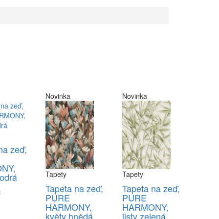
Novinka
Novinka
na zeď,
NY,
Tapety
Tapety
odrá
Tapeta na zeď,
Tapeta na zeď,
č
PURE
PURE
HARMONY,
HARMONY,
květy hnědá
listy zelená