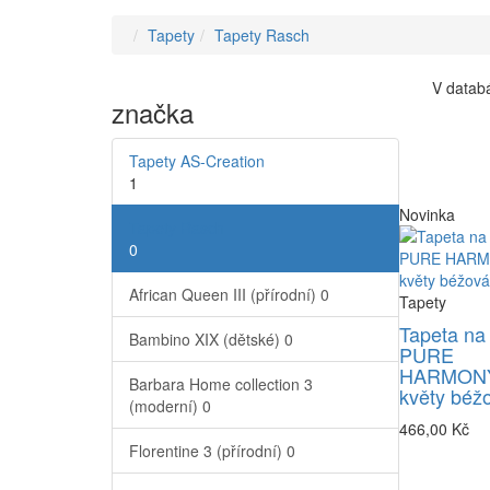
Tapety
Tapety Rasch
V databá
značka
Tapety AS-Creation
1
Novinka
Tapety Rasch
0
African Queen III (přírodní)
0
Tapety
Tapeta na
Bambino XIX (dětské)
0
PURE
HARMONY
Barbara Home collection 3
květy béž
(moderní)
0
466,00 Kč
Florentine 3 (přírodní)
0