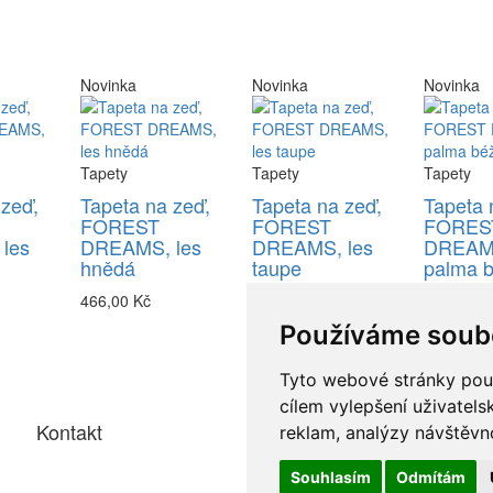
Novinka
Novinka
Novinka
Tapety
Tapety
Tapety
 zeď,
Tapeta na zeď,
Tapeta na zeď,
Tapeta 
FOREST
FOREST
FORES
les
DREAMS, les
DREAMS, les
DREAM
hnědá
taupe
palma 
466,00 Kč
466,00 Kč
466,00 K
Používáme soub
Tyto webové stránky použí
cílem vylepšení uživatel
Kontakt
reklam, analýzy návštěvno
Souhlasím
Odmítám