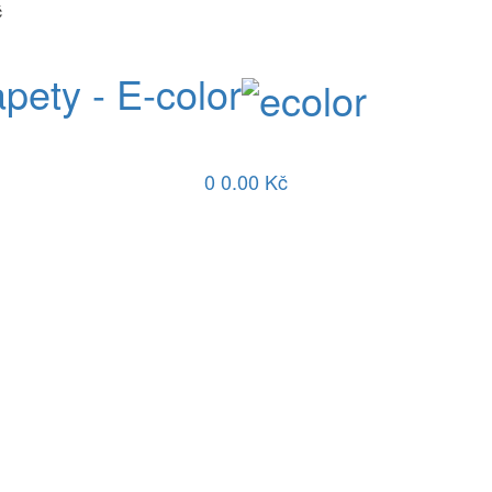
č
apety - E-color
0
0.00 Kč