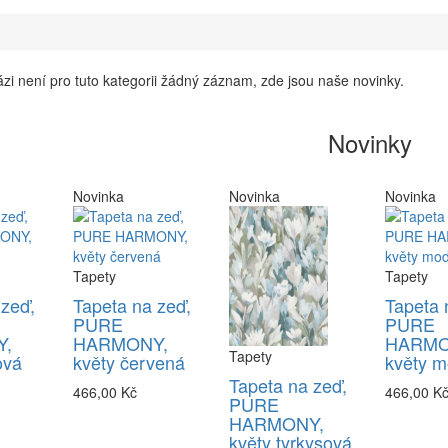
zi není pro tuto kategorii žádný záznam, zde jsou naše novinky.
Novinky
Novinka
Novinka
Novinka
Tapety
Tapety
 zeď,
Tapeta na zeď,
Tapeta 
PURE
PURE
,
HARMONY,
HARMO
Tapety
ová
květy červená
květy m
Tapeta na zeď,
466,00 Kč
466,00 K
PURE
HARMONY,
květy tyrkysová