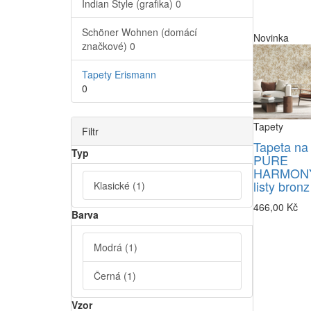
Indian Style (grafika)
0
Schöner Wohnen (domácí
Novinka
značkové)
0
Tapety Erismann
0
Tapety
Filtr
Tapeta na
Typ
PURE
HARMONY
listy bronz
Klasické
(1)
466,00 Kč
Barva
Modrá
(1)
Černá
(1)
Vzor