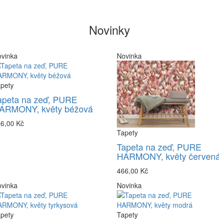
Novinky
vinka
Novinka
pety
apeta na zeď, PURE
ARMONY, květy béžová
6,00 Kč
Tapety
Tapeta na zeď, PURE
HARMONY, květy červen
466,00 Kč
vinka
Novinka
pety
Tapety