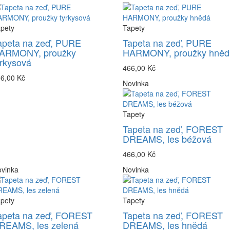
pety
Tapety
apeta na zeď, PURE
Tapeta na zeď, PURE
ARMONY, proužky
HARMONY, proužky hněd
yrkysová
466,00 Kč
6,00 Kč
Novinka
Tapety
Tapeta na zeď, FOREST
DREAMS, les béžová
466,00 Kč
vinka
Novinka
pety
Tapety
apeta na zeď, FOREST
Tapeta na zeď, FOREST
REAMS, les zelená
DREAMS, les hnědá