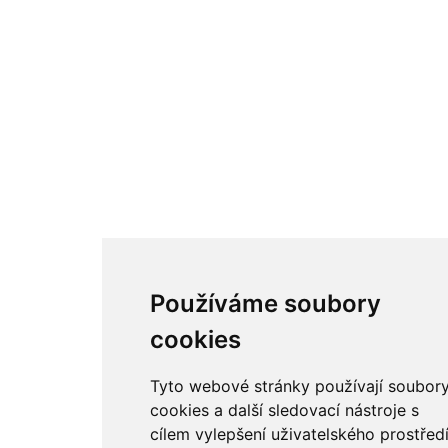
Facebook
Twitter
Google
Youtube
Odkazy
Odkazy
Toplist
Kontakt
Sídlo firmy: Boženy Němcové 739/1, Svitavy 568 02, CZ
Telefon: +420 608 449 590
E-mail: info@e-color.cz
Používáme soubory
© 2026 e-color.cz
cookies
Tyto webové stránky používají soubor
cookies a další sledovací nástroje s
cílem vylepšení uživatelského prostředí