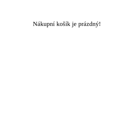
Doručení ZDARMA
při objednávce nad 3000 Kč
Nákupní košík je prázdný!
Rychlý kontakt +420 608 449 590
0
0