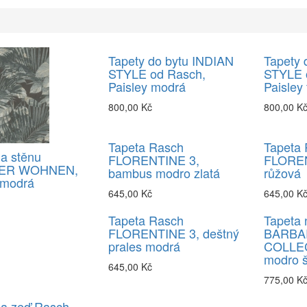
Tapety do bytu INDIAN
Tapety 
STYLE od Rasch,
STYLE 
Paisley modrá
Paisley
800,00 Kč
800,00 K
Tapeta Rasch
Tapeta
a stěnu
FLORENTINE 3,
FLOREN
ER WOHNEN,
bambus modro zlatá
růžová
 modrá
645,00 Kč
645,00 K
Tapeta Rasch
Tapeta 
FLORENTINE 3, deštný
BARBA
prales modrá
COLLECT
modro 
645,00 Kč
775,00 K
na zeď Rasch,