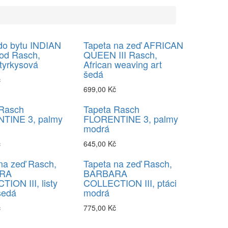
do bytu INDIAN
Tapeta na zeď AFRICAN
od Rasch,
QUEEN III Rasch,
 tyrkysová
African weaving art
šedá
č
699,00 Kč
 Rasch
Tapeta Rasch
TINE 3, palmy
FLORENTINE 3, palmy
modrá
č
645,00 Kč
na zeď Rasch,
Tapeta na zeď Rasch,
RA
BARBARA
ION III, listy
COLLECTION III, ptáci
šedá
modrá
č
775,00 Kč