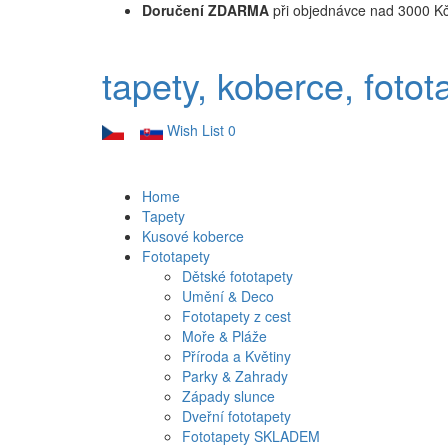
Doručení ZDARMA
při objednávce nad 3000 K
tapety, koberce, fotot
Wish List
0
Home
Tapety
Kusové koberce
Fototapety
Dětské fototapety
Umění & Deco
Fototapety z cest
Moře & Pláže
Příroda a Květiny
Parky & Zahrady
Západy slunce
Dveřní fototapety
Fototapety SKLADEM