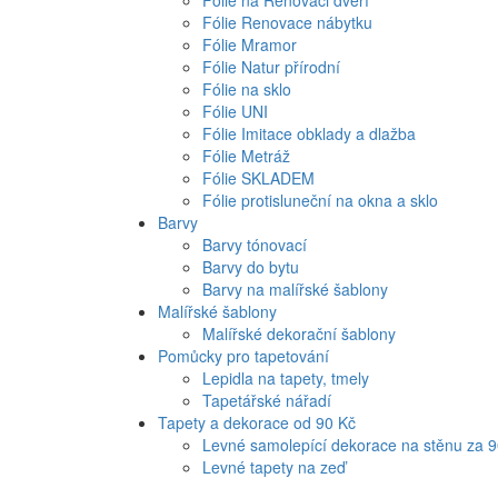
Fólie na Renovaci dveří
Fólie Renovace nábytku
Fólie Mramor
Fólie Natur přírodní
Fólie na sklo
Fólie UNI
Fólie Imitace obklady a dlažba
Fólie Metráž
Fólie SKLADEM
Fólie protisluneční na okna a sklo
Barvy
Barvy tónovací
Barvy do bytu
Barvy na malířské šablony
Malířské šablony
Malířské dekorační šablony
Pomůcky pro tapetování
Lepidla na tapety, tmely
Tapetářské nářadí
Tapety a dekorace od 90 Kč
Levné samolepící dekorace na stěnu za 
Levné tapety na zeď