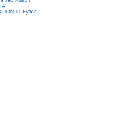
RA
ION III, kytice