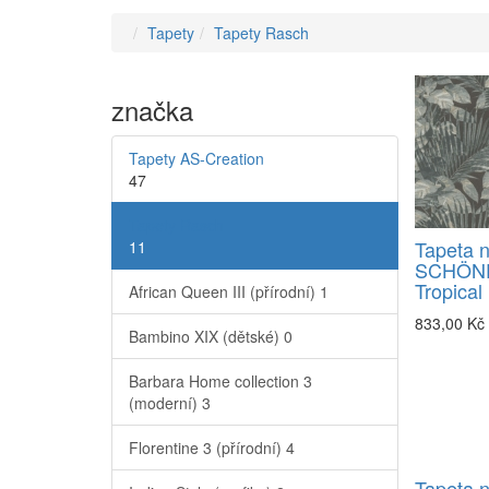
Tapety
Tapety Rasch
značka
Tapety AS-Creation
47
Tapety Rasch
Tapeta n
11
SCHÖN
Tropical
African Queen III (přírodní)
1
833,00 Kč
Bambino XIX (dětské)
0
Barbara Home collection 3
(moderní)
3
Florentine 3 (přírodní)
4
Tapeta 