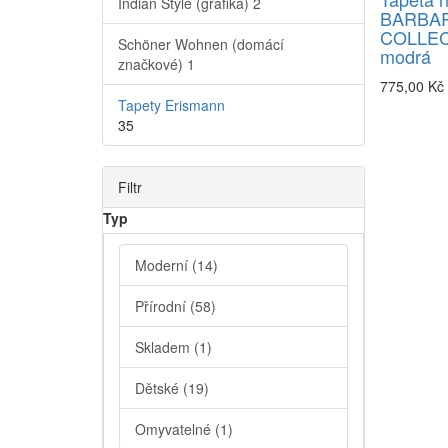
Indian Style (grafika)
2
BARBA
COLLECT
Schöner Wohnen (domácí
modrá
značkové)
1
775,00 Kč
Tapety Erismann
35
Filtr
Typ
Moderní
(14)
Přírodní
(58)
Skladem
(1)
Dětské
(19)
Omyvatelné
(1)