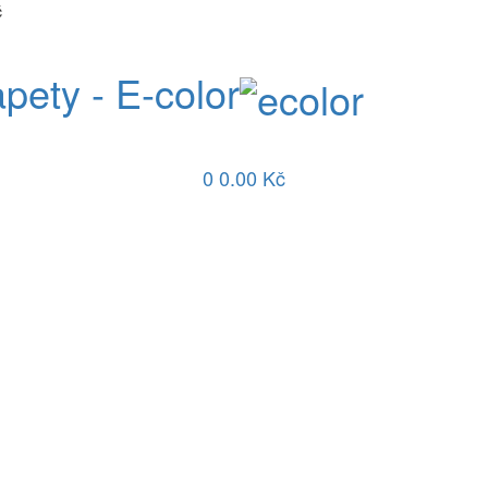
č
apety - E-color
0
0.00 Kč