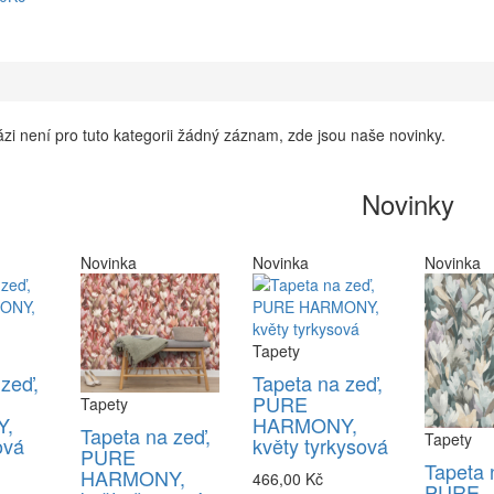
zi není pro tuto kategorii žádný záznam, zde jsou naše novinky.
Novinky
Novinka
Novinka
Novinka
Tapety
 zeď,
Tapeta na zeď,
PURE
Tapety
,
HARMONY,
Tapeta na zeď,
Tapety
ová
květy tyrkysová
PURE
Tapeta 
HARMONY,
466,00 Kč
PURE