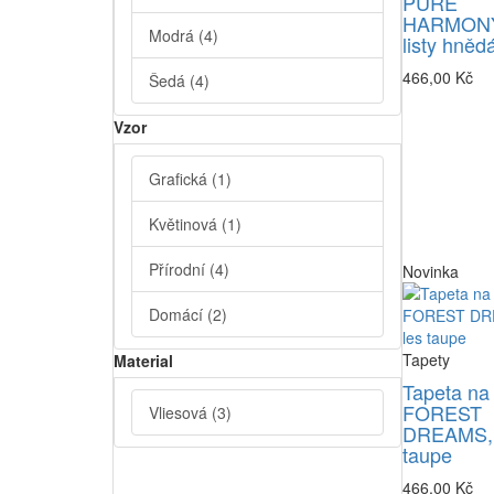
PURE
HARMONY
Modrá
(4)
listy hněd
466,00 Kč
Šedá
(4)
Vzor
Grafická
(1)
Květinová
(1)
Přírodní
(4)
Novinka
Domácí
(2)
Tapety
Material
Tapeta na
FOREST
Vliesová
(3)
DREAMS, 
taupe
466,00 Kč