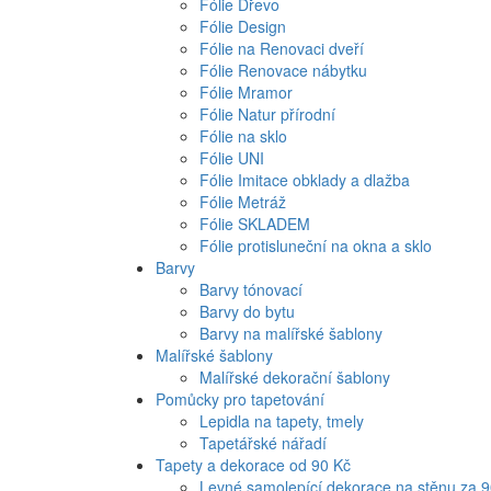
Fólie Dřevo
Fólie Design
Fólie na Renovaci dveří
Fólie Renovace nábytku
Fólie Mramor
Fólie Natur přírodní
Fólie na sklo
Fólie UNI
Fólie Imitace obklady a dlažba
Fólie Metráž
Fólie SKLADEM
Fólie protisluneční na okna a sklo
Barvy
Barvy tónovací
Barvy do bytu
Barvy na malířské šablony
Malířské šablony
Malířské dekorační šablony
Pomůcky pro tapetování
Lepidla na tapety, tmely
Tapetářské nářadí
Tapety a dekorace od 90 Kč
Levné samolepící dekorace na stěnu za 