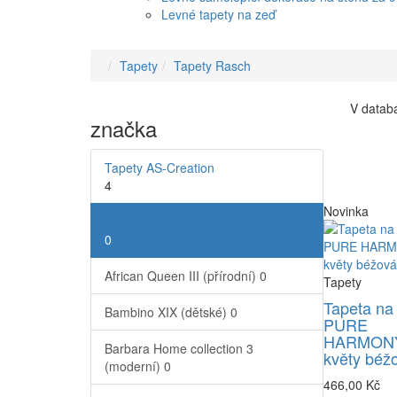
Levné tapety na zeď
Tapety
Tapety Rasch
V databá
značka
Tapety AS-Creation
4
Novinka
Tapety Rasch
0
African Queen III (přírodní)
0
Tapety
Tapeta na
Bambino XIX (dětské)
0
PURE
HARMONY
Barbara Home collection 3
květy béž
(moderní)
0
466,00 Kč