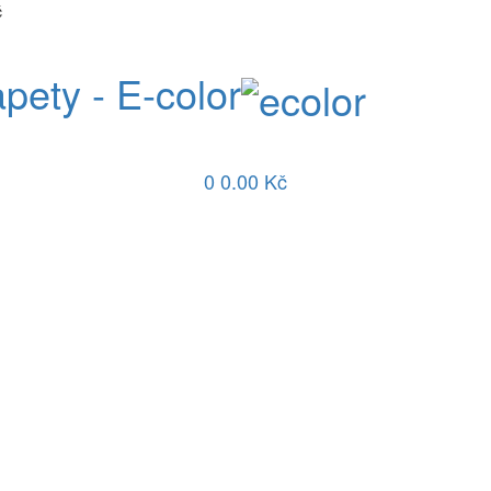
č
apety - E-color
0
0.00 Kč