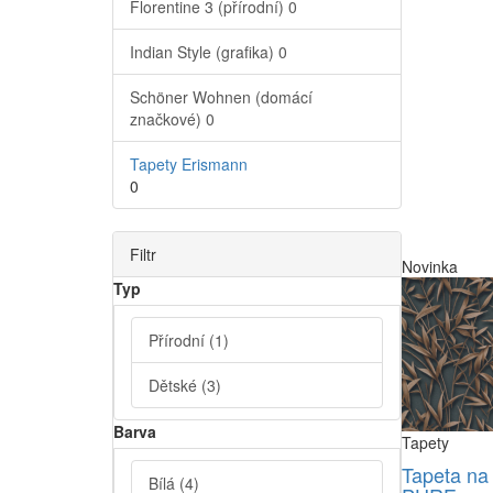
Florentine 3 (přírodní)
0
Indian Style (grafika)
0
Schöner Wohnen (domácí
značkové)
0
Tapety Erismann
0
Filtr
Novinka
Typ
Přírodní
(1)
Dětské
(3)
Barva
Tapety
Tapeta na
Bílá
(4)