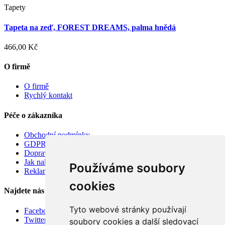
Tapety
Tapeta na zeď, FOREST DREAMS, palma hnědá
466,00 Kč
O firmě
O firmě
Rychlý kontakt
Péče o zákazníka
Obchodní podmínky
GDPR
Doprava
Jak nakupovat
Používáme soubory
Reklamace
cookies
Najdete nás
Tyto webové stránky používají
Facebook
Twitter
soubory cookies a další sledovací