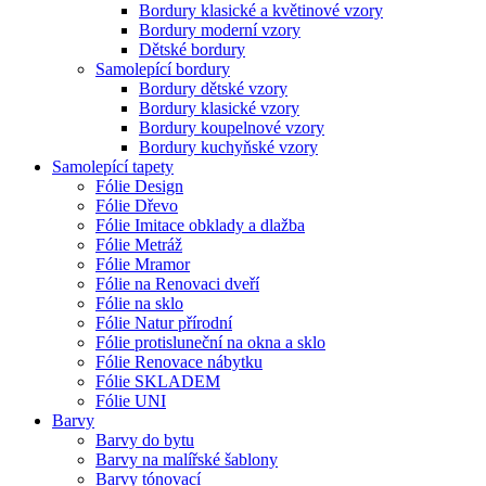
Bordury klasické a květinové vzory
Bordury moderní vzory
Dětské bordury
Samolepící bordury
Bordury dětské vzory
Bordury klasické vzory
Bordury koupelnové vzory
Bordury kuchyňské vzory
Samolepící tapety
Fólie Design
Fólie Dřevo
Fólie Imitace obklady a dlažba
Fólie Metráž
Fólie Mramor
Fólie na Renovaci dveří
Fólie na sklo
Fólie Natur přírodní
Fólie protisluneční na okna a sklo
Fólie Renovace nábytku
Fólie SKLADEM
Fólie UNI
Barvy
Barvy do bytu
Barvy na malířské šablony
Barvy tónovací