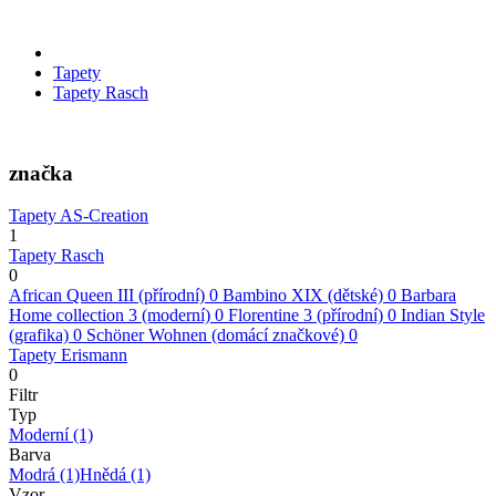
Tapety
Tapety Rasch
značka
Tapety AS-Creation
1
Tapety Rasch
0
African Queen III (přírodní)
0
Bambino XIX (dětské)
0
Barbara
Home collection 3 (moderní)
0
Florentine 3 (přírodní)
0
Indian Style
(grafika)
0
Schöner Wohnen (domácí značkové)
0
Tapety Erismann
0
Filtr
Typ
Moderní
(1)
Barva
Modrá
(1)
Hnědá
(1)
Vzor