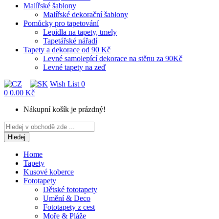
Malířské šablony
Malířské dekorační šablony
Pomůcky pro tapetování
Lepidla na tapety, tmely
Tapetářské nářadí
Tapety a dekorace od 90 Kč
Levné samolepící dekorace na stěnu za 90Kč
Levné tapety na zeď
Wish List
0
0
0.00 Kč
Nákupní košík je prázdný!
Hledej
Home
Tapety
Kusové koberce
Fototapety
Dětské fototapety
Umění & Deco
Fototapety z cest
Moře & Pláže