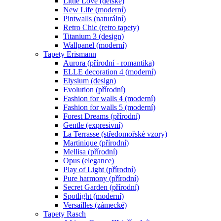
Little Love (dětské)
New Life (moderní)
Pintwalls (naturální)
Retro Chic (retro tapety)
Titanium 3 (design)
Wallpanel (moderní)
Tapety Erismann
Aurora (přírodní - romantika)
ELLE decoration 4 (moderní)
Elysium (design)
Evolution (přírodní)
Fashion for walls 4 (moderní)
Fashion for walls 5 (moderní)
Forest Dreams (přírodní)
Gentle (expresivní)
La Terrasse (středomořské vzory)
Martinique (přírodní)
Mellisa (přírodní)
Opus (elegance)
Play of Light (přírodní)
Pure harmony (přírodní)
Secret Garden (přírodní)
Spotlight (moderní)
Versailles (zámecké)
Tapety Rasch