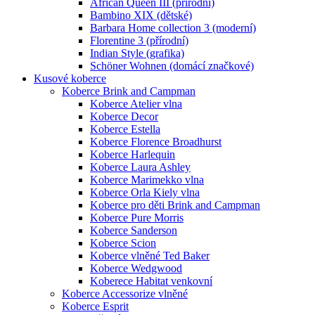
African Queen III (přírodní)
Bambino XIX (dětské)
Barbara Home collection 3 (moderní)
Florentine 3 (přírodní)
Indian Style (grafika)
Schöner Wohnen (domácí značkové)
Kusové koberce
Koberce Brink and Campman
Koberce Atelier vlna
Koberce Decor
Koberce Estella
Koberce Florence Broadhurst
Koberce Harlequin
Koberce Laura Ashley
Koberce Marimekko vlna
Koberce Orla Kiely vlna
Koberce pro děti Brink and Campman
Koberce Pure Morris
Koberce Sanderson
Koberce Scion
Koberce vlněné Ted Baker
Koberce Wedgwood
Koberece Habitat venkovní
Koberce Accessorize vlněné
Koberce Esprit