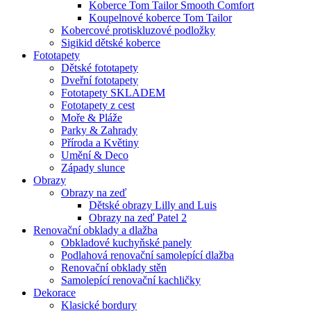
Koberce Tom Tailor Smooth Comfort
Koupelnové koberce Tom Tailor
Kobercové protiskluzové podložky
Sigikid dětské koberce
Fototapety
Dětské fototapety
Dveřní fototapety
Fototapety SKLADEM
Fototapety z cest
Moře & Pláže
Parky & Zahrady
Příroda a Květiny
Umění & Deco
Západy slunce
Obrazy
Obrazy na zeď
Dětské obrazy Lilly and Luis
Obrazy na zeď Patel 2
Renovační obklady a dlažba
Obkladové kuchyňské panely
Podlahová renovační samolepící dlažba
Renovační obklady stěn
Samolepící renovační kachličky
Dekorace
Klasické bordury