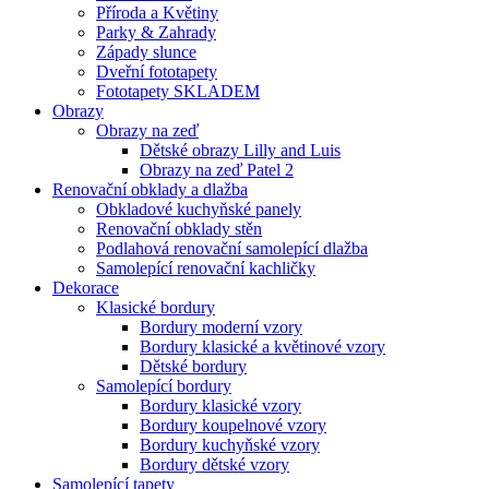
Příroda a Květiny
Parky & Zahrady
Západy slunce
Dveřní fototapety
Fototapety SKLADEM
Obrazy
Obrazy na zeď
Dětské obrazy Lilly and Luis
Obrazy na zeď Patel 2
Renovační obklady a dlažba
Obkladové kuchyňské panely
Renovační obklady stěn
Podlahová renovační samolepící dlažba
Samolepící renovační kachličky
Dekorace
Klasické bordury
Bordury moderní vzory
Bordury klasické a květinové vzory
Dětské bordury
Samolepící bordury
Bordury klasické vzory
Bordury koupelnové vzory
Bordury kuchyňské vzory
Bordury dětské vzory
Samolepící tapety