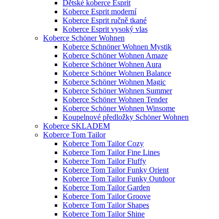
Dětské koberce Esprit
Koberce Esprit moderní
Koberce Esprit ručně tkané
Koberce Esprit vysoký vlas
Koberce Schöner Wohnen
Koberce Schnöner Wohnen Mystik
Koberce Schöner Wohnen Amaze
Koberce Schöner Wohnen Aura
Koberce Schöner Wohnen Balance
Koberce Schöner Wohnen Magic
Koberce Schöner Wohnen Summer
Koberce Schöner Wohnen Tender
Koberce Schöner Wohnen Winsome
Koupelnové předložky Schöner Wohnen
Koberce SKLADEM
Koberce Tom Tailor
Koberce Tom Tailor Cozy
Koberce Tom Tailor Fine Lines
Koberce Tom Tailor Fluffy
Koberce Tom Tailor Funky Orient
Koberce Tom Tailor Funky Outdoor
Koberce Tom Tailor Garden
Koberce Tom Tailor Groove
Koberce Tom Tailor Shapes
Koberce Tom Tailor Shine