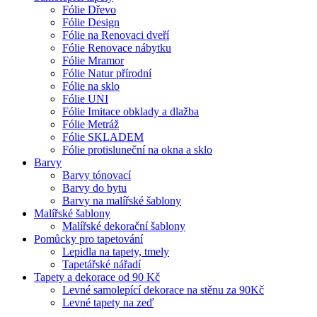
Fólie Dřevo
Fólie Design
Fólie na Renovaci dveří
Fólie Renovace nábytku
Fólie Mramor
Fólie Natur přírodní
Fólie na sklo
Fólie UNI
Fólie Imitace obklady a dlažba
Fólie Metráž
Fólie SKLADEM
Fólie protisluneční na okna a sklo
Barvy
Barvy tónovací
Barvy do bytu
Barvy na malířské šablony
Malířské šablony
Malířské dekorační šablony
Pomůcky pro tapetování
Lepidla na tapety, tmely
Tapetářské nářadí
Tapety a dekorace od 90 Kč
Levné samolepící dekorace na stěnu za 90Kč
Levné tapety na zeď