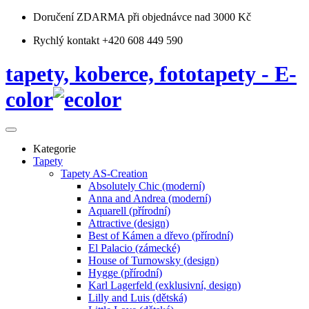
Doručení ZDARMA
při objednávce nad 3000 Kč
Rychlý kontakt +420 608 449 590
tapety, koberce, fototapety - E-
color
Kategorie
Tapety
Tapety AS-Creation
Absolutely Chic (moderní)
Anna and Andrea (moderní)
Aquarell (přírodní)
Attractive (design)
Best of Kámen a dřevo (přírodní)
El Palacio (zámecké)
House of Turnowsky (design)
Hygge (přírodní)
Karl Lagerfeld (exklusivní, design)
Lilly and Luis (dětská)