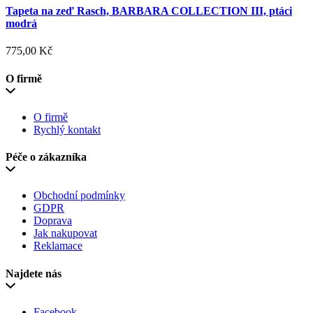
Tapeta na zeď Rasch, BARBARA COLLECTION III, ptáci
modrá
775,00 Kč
O firmě
O firmě
Rychlý kontakt
Péče o zákazníka
Obchodní podmínky
GDPR
Doprava
Jak nakupovat
Reklamace
Najdete nás
Facebook