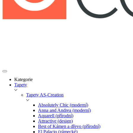
Kategorie
Tapety
Tapety AS-Creation
Absolutely Chic (moderní)
Anna and Andrea (moderní)
Aquarell (přírodní)
Attractive (design)
Best of Kámen a dřevo (přírodní)
El Palacio (zámecké)