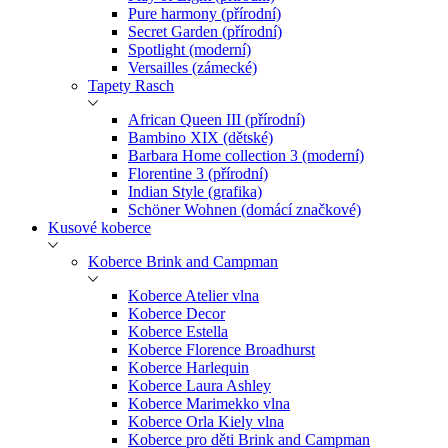
Pure harmony (přírodní)
Secret Garden (přírodní)
Spotlight (moderní)
Versailles (zámecké)
Tapety Rasch
African Queen III (přírodní)
Bambino XIX (dětské)
Barbara Home collection 3 (moderní)
Florentine 3 (přírodní)
Indian Style (grafika)
Schöner Wohnen (domácí značkové)
Kusové koberce
Koberce Brink and Campman
Koberce Atelier vlna
Koberce Decor
Koberce Estella
Koberce Florence Broadhurst
Koberce Harlequin
Koberce Laura Ashley
Koberce Marimekko vlna
Koberce Orla Kiely vlna
Koberce pro děti Brink and Campman