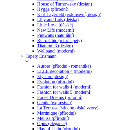
House of Turnowsky (design)
Hygge (přírodní)
Karl Lagerfeld (exklusivní, design)
Lilly and Luis (dětská)
Little Love (dětské)
New Life (moderní)
Pintwalls (naturální)
Retro Chic (retro tapety)
Titanium 3 (design)
Wallpanel (moderní)
Tapety Erismann
Aurora (přírodní - romantika)
ELLE decoration 4 (moderní)
Elysium (design)
Evolution (přírodní)
Fashion for walls 4 (moderní)
Fashion for walls 5 (moderní)
Forest Dreams (přírodní)
Gentle (expresivní)
La Terrasse (středomořské vzory)
Martinique (přírodní)
Mellisa (přírodní)
Opus (elegance)
Play of Light (přírodní)