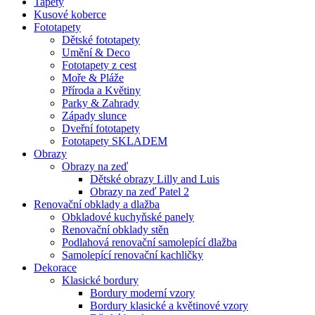
Tapety
Kusové koberce
Fototapety
Dětské fototapety
Umění & Deco
Fototapety z cest
Moře & Pláže
Příroda a Květiny
Parky & Zahrady
Západy slunce
Dveřní fototapety
Fototapety SKLADEM
Obrazy
Obrazy na zeď
Dětské obrazy Lilly and Luis
Obrazy na zeď Patel 2
Renovační obklady a dlažba
Obkladové kuchyňské panely
Renovační obklady stěn
Podlahová renovační samolepící dlažba
Samolepící renovační kachličky
Dekorace
Klasické bordury
Bordury moderní vzory
Bordury klasické a květinové vzory