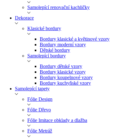
Samolepící renovační kachličky
Dekorace
Klasické bordury
Bordury klasické a květinové vzory
Bordury moderní vzory
Dětské bordury
Samolepící bordury
Bordury dětské vzory
Bordury klasické vzory
Bordury koupelnové vzory
Bordury kuchyňské vzory
Samolepící tapety
Fólie Design
Fólie Dřevo
Fólie Imitace obklady a dlažba
Fólie Metráž