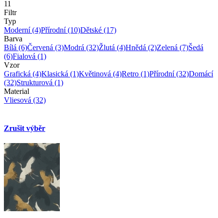
11
Filtr
Typ
Moderní
(4)
Přírodní
(10)
Dětské
(17)
Barva
Bílá
(6)
Červená
(3)
Modrá
(32)
Žlutá
(4)
Hnědá
(2)
Zelená
(7)
Šedá
(6)
Fialová
(1)
Vzor
Grafická
(4)
Klasická
(1)
Květinová
(4)
Retro
(1)
Přírodní
(32)
Domácí
(32)
Strukturová
(1)
Material
Vliesová
(32)
Zrušit výběr