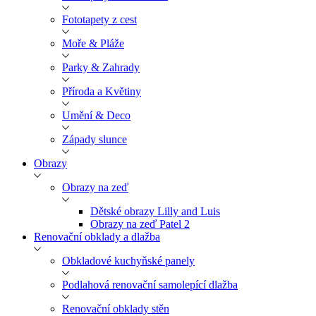
Fototapety z cest
Moře & Pláže
Parky & Zahrady
Příroda a Květiny
Umění & Deco
Západy slunce
Obrazy
Obrazy na zeď
Dětské obrazy Lilly and Luis
Obrazy na zeď Patel 2
Renovační obklady a dlažba
Obkladové kuchyňské panely
Podlahová renovační samolepící dlažba
Renovační obklady stěn