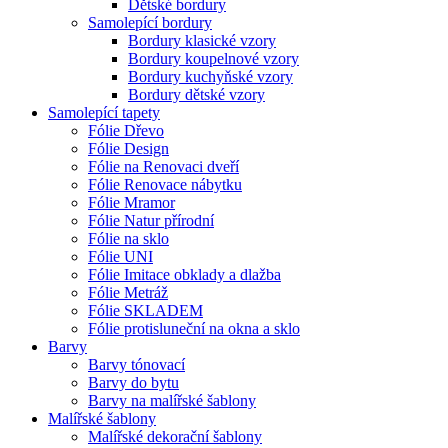
Dětské bordury
Samolepící bordury
Bordury klasické vzory
Bordury koupelnové vzory
Bordury kuchyňské vzory
Bordury dětské vzory
Samolepící tapety
Fólie Dřevo
Fólie Design
Fólie na Renovaci dveří
Fólie Renovace nábytku
Fólie Mramor
Fólie Natur přírodní
Fólie na sklo
Fólie UNI
Fólie Imitace obklady a dlažba
Fólie Metráž
Fólie SKLADEM
Fólie protisluneční na okna a sklo
Barvy
Barvy tónovací
Barvy do bytu
Barvy na malířské šablony
Malířské šablony
Malířské dekorační šablony