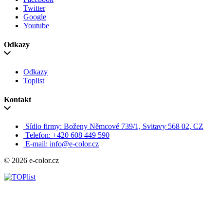
Twitter
Google
Youtube
Odkazy
Odkazy
Toplist
Kontakt
Sídlo firmy: Boženy Němcové 739/1, Svitavy 568 02, CZ
Telefon: +420 608 449 590
E-mail: info@e-color.cz
© 2026 e-color.cz