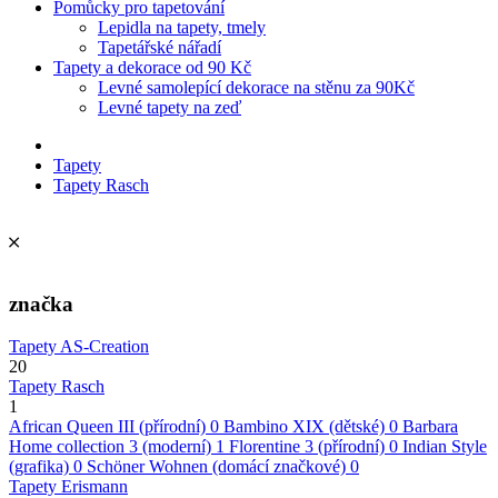
Pomůcky pro tapetování
Lepidla na tapety, tmely
Tapetářské nářadí
Tapety a dekorace od 90 Kč
Levné samolepící dekorace na stěnu za 90Kč
Levné tapety na zeď
Tapety
Tapety Rasch
značka
Tapety AS-Creation
20
Tapety Rasch
1
African Queen III (přírodní)
0
Bambino XIX (dětské)
0
Barbara
Home collection 3 (moderní)
1
Florentine 3 (přírodní)
0
Indian Style
(grafika)
0
Schöner Wohnen (domácí značkové)
0
Tapety Erismann