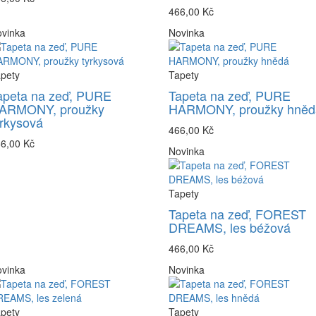
466,00 Kč
vinka
Novinka
pety
Tapety
apeta na zeď, PURE
Tapeta na zeď, PURE
ARMONY, proužky
HARMONY, proužky hněd
yrkysová
466,00 Kč
6,00 Kč
Novinka
Tapety
Tapeta na zeď, FOREST
DREAMS, les béžová
466,00 Kč
vinka
Novinka
pety
Tapety