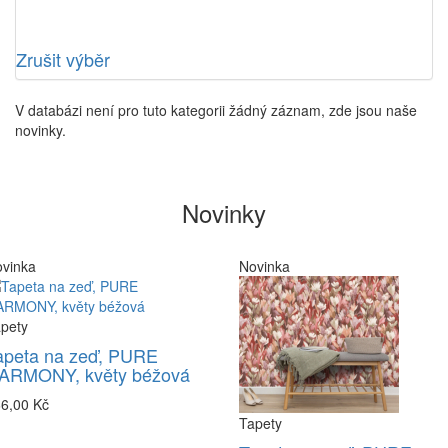
Zrušit výběr
V databázi není pro tuto kategorii žádný záznam, zde jsou naše
novinky.
Novinky
vinka
Novinka
pety
apeta na zeď, PURE
ARMONY, květy béžová
6,00 Kč
Tapety