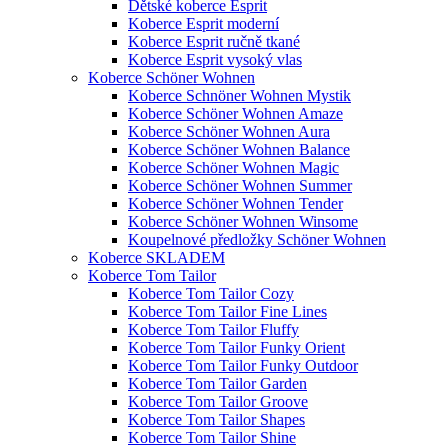
Dětské koberce Esprit
Koberce Esprit moderní
Koberce Esprit ručně tkané
Koberce Esprit vysoký vlas
Koberce Schöner Wohnen
Koberce Schnöner Wohnen Mystik
Koberce Schöner Wohnen Amaze
Koberce Schöner Wohnen Aura
Koberce Schöner Wohnen Balance
Koberce Schöner Wohnen Magic
Koberce Schöner Wohnen Summer
Koberce Schöner Wohnen Tender
Koberce Schöner Wohnen Winsome
Koupelnové předložky Schöner Wohnen
Koberce SKLADEM
Koberce Tom Tailor
Koberce Tom Tailor Cozy
Koberce Tom Tailor Fine Lines
Koberce Tom Tailor Fluffy
Koberce Tom Tailor Funky Orient
Koberce Tom Tailor Funky Outdoor
Koberce Tom Tailor Garden
Koberce Tom Tailor Groove
Koberce Tom Tailor Shapes
Koberce Tom Tailor Shine