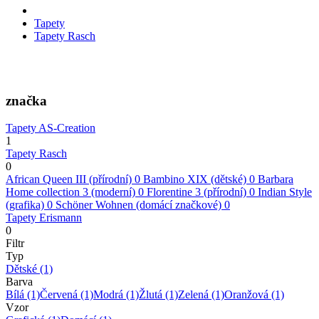
Tapety
Tapety Rasch
značka
Tapety AS-Creation
1
Tapety Rasch
0
African Queen III (přírodní)
0
Bambino XIX (dětské)
0
Barbara
Home collection 3 (moderní)
0
Florentine 3 (přírodní)
0
Indian Style
(grafika)
0
Schöner Wohnen (domácí značkové)
0
Tapety Erismann
0
Filtr
Typ
Dětské
(1)
Barva
Bílá
(1)
Červená
(1)
Modrá
(1)
Žlutá
(1)
Zelená
(1)
Oranžová
(1)
Vzor