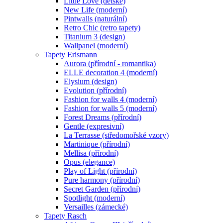
Little Love (dětské)
New Life (moderní)
Pintwalls (naturální)
Retro Chic (retro tapety)
Titanium 3 (design)
Wallpanel (moderní)
Tapety Erismann
Aurora (přírodní - romantika)
ELLE decoration 4 (moderní)
Elysium (design)
Evolution (přírodní)
Fashion for walls 4 (moderní)
Fashion for walls 5 (moderní)
Forest Dreams (přírodní)
Gentle (expresivní)
La Terrasse (středomořské vzory)
Martinique (přírodní)
Mellisa (přírodní)
Opus (elegance)
Play of Light (přírodní)
Pure harmony (přírodní)
Secret Garden (přírodní)
Spotlight (moderní)
Versailles (zámecké)
Tapety Rasch