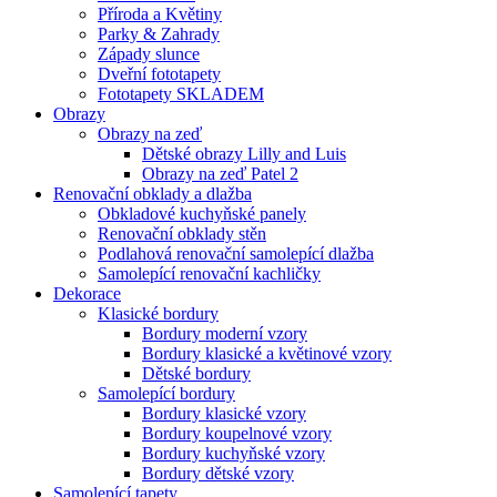
Příroda a Květiny
Parky & Zahrady
Západy slunce
Dveřní fototapety
Fototapety SKLADEM
Obrazy
Obrazy na zeď
Dětské obrazy Lilly and Luis
Obrazy na zeď Patel 2
Renovační obklady a dlažba
Obkladové kuchyňské panely
Renovační obklady stěn
Podlahová renovační samolepící dlažba
Samolepící renovační kachličky
Dekorace
Klasické bordury
Bordury moderní vzory
Bordury klasické a květinové vzory
Dětské bordury
Samolepící bordury
Bordury klasické vzory
Bordury koupelnové vzory
Bordury kuchyňské vzory
Bordury dětské vzory
Samolepící tapety