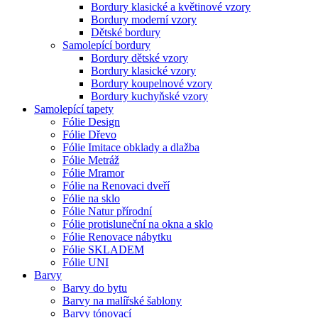
Bordury klasické a květinové vzory
Bordury moderní vzory
Dětské bordury
Samolepící bordury
Bordury dětské vzory
Bordury klasické vzory
Bordury koupelnové vzory
Bordury kuchyňské vzory
Samolepící tapety
Fólie Design
Fólie Dřevo
Fólie Imitace obklady a dlažba
Fólie Metráž
Fólie Mramor
Fólie na Renovaci dveří
Fólie na sklo
Fólie Natur přírodní
Fólie protisluneční na okna a sklo
Fólie Renovace nábytku
Fólie SKLADEM
Fólie UNI
Barvy
Barvy do bytu
Barvy na malířské šablony
Barvy tónovací