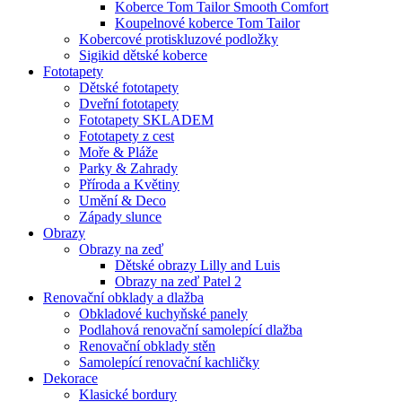
Koberce Tom Tailor Smooth Comfort
Koupelnové koberce Tom Tailor
Kobercové protiskluzové podložky
Sigikid dětské koberce
Fototapety
Dětské fototapety
Dveřní fototapety
Fototapety SKLADEM
Fototapety z cest
Moře & Pláže
Parky & Zahrady
Příroda a Květiny
Umění & Deco
Západy slunce
Obrazy
Obrazy na zeď
Dětské obrazy Lilly and Luis
Obrazy na zeď Patel 2
Renovační obklady a dlažba
Obkladové kuchyňské panely
Podlahová renovační samolepící dlažba
Renovační obklady stěn
Samolepící renovační kachličky
Dekorace
Klasické bordury