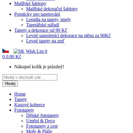
Malířské šablony
Malířské dekorační šablony
Pomůcky pro tapetování
Lepidla na tapety, tmely
Tapetářské nářadí
Tapety a dekorace od 90 Kč
Levné samolepící dekorace na stěnu za 90Kč
Levné tapety na zeď
Wish List
0
0
0.00 Kč
Nákupní košík je prázdný!
Hledej
Home
Tapety
Kusové koberce
Fototapety
Dětské fototapety
Umění & Deco
Fototapety z cest
Moře & Pláže