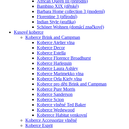
African Queen III (přírodní)
Bambino XIX (dětské)
Barbara Home collection 3 (moderní)
Florentine 3 (přírodní)
Indian Style (grafika)
Schöner Wohnen (domácí značkové)
Kusové koberce
Koberce Brink and Campman
Koberce Atelier vlna
Koberce Decor
Koberce Estella
Koberce Florence Broadhurst
Koberce Harlequin
Koberce Laura Ashley
Koberce Marimekko vlna
Koberce Orla Kiely vlna
Koberce pro děti Brink and Campman
Koberce Pure Morris
Koberce Sanderson
Koberce Scion
Koberce vlněné Ted Baker
Koberce Wedgwood
Koberece Habitat venkovní
Koberce Accessorize vlněné
Koberce Esprit