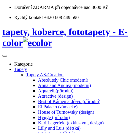
Doručení ZDARMA
při objednávce nad 3000 Kč
Rychlý kontakt +420 608 449 590
tapety, koberce, fototapety - E-
color
Kategorie
Tapety
Tapety AS-Creation
Absolutely Chic (moderní)
Anna and Andrea (moderní)
Aquarell (přírodní)
Attractive (design)
Best of Kámen a dřevo (přírodní)
El Palacio (zámecké)
House of Turnowsky (design)
Hygge (přírodní)
Karl Lagerfeld (exklusivní, design)
Lilly and Luis (dětská)