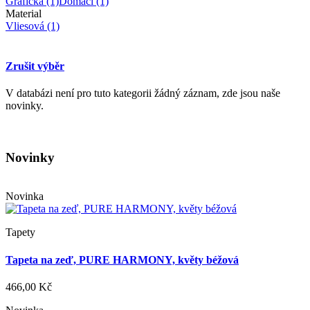
Grafická
(1)
Domácí
(1)
Material
Vliesová
(1)
Zrušit výběr
V databázi není pro tuto kategorii žádný záznam, zde jsou naše
novinky.
Novinky
Novinka
Tapety
Tapeta na zeď, PURE HARMONY, květy béžová
466,00 Kč