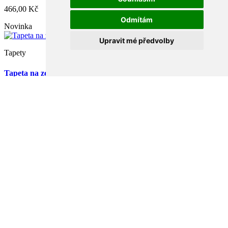
466,00 Kč
Odmítám
Novinka
Upravit mé předvolby
Tapety
Tapeta na zeď, FOREST DREAMS, palma hnědá
466,00 Kč
O firmě
O firmě
Rychlý kontakt
Péče o zákazníka
Obchodní podmínky
GDPR
Doprava
Jak nakupovat
Reklamace