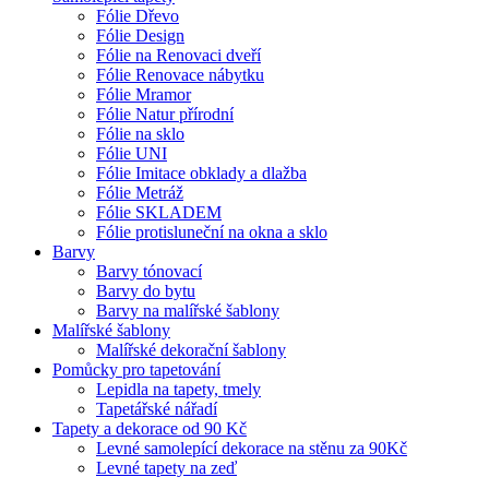
Fólie Dřevo
Fólie Design
Fólie na Renovaci dveří
Fólie Renovace nábytku
Fólie Mramor
Fólie Natur přírodní
Fólie na sklo
Fólie UNI
Fólie Imitace obklady a dlažba
Fólie Metráž
Fólie SKLADEM
Fólie protisluneční na okna a sklo
Barvy
Barvy tónovací
Barvy do bytu
Barvy na malířské šablony
Malířské šablony
Malířské dekorační šablony
Pomůcky pro tapetování
Lepidla na tapety, tmely
Tapetářské nářadí
Tapety a dekorace od 90 Kč
Levné samolepící dekorace na stěnu za 90Kč
Levné tapety na zeď