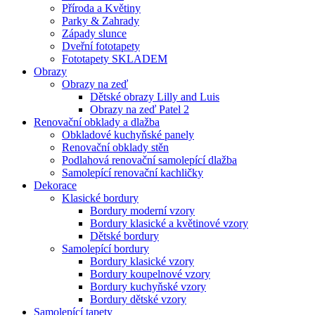
Příroda a Květiny
Parky & Zahrady
Západy slunce
Dveřní fototapety
Fototapety SKLADEM
Obrazy
Obrazy na zeď
Dětské obrazy Lilly and Luis
Obrazy na zeď Patel 2
Renovační obklady a dlažba
Obkladové kuchyňské panely
Renovační obklady stěn
Podlahová renovační samolepící dlažba
Samolepící renovační kachličky
Dekorace
Klasické bordury
Bordury moderní vzory
Bordury klasické a květinové vzory
Dětské bordury
Samolepící bordury
Bordury klasické vzory
Bordury koupelnové vzory
Bordury kuchyňské vzory
Bordury dětské vzory
Samolepící tapety