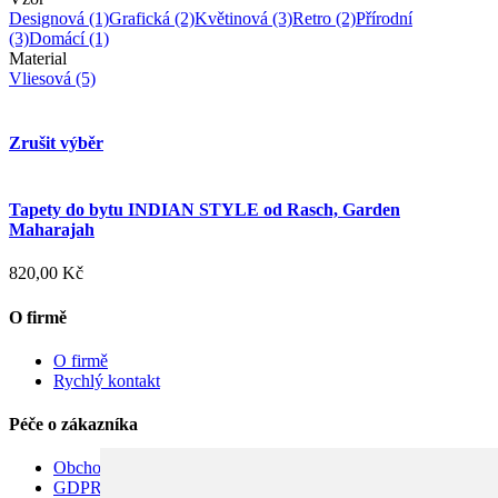
Designová
(1)
Grafická
(2)
Květinová
(3)
Retro
(2)
Přírodní
(3)
Domácí
(1)
Material
Vliesová
(5)
Zrušit výběr
Tapety do bytu INDIAN STYLE od Rasch, Garden
Maharajah
820,00 Kč
O firmě
O firmě
Rychlý kontakt
Péče o zákazníka
Obchodní podmínky
GDPR