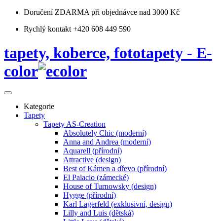
Doručení ZDARMA
při objednávce nad 3000 Kč
Rychlý kontakt +420 608 449 590
tapety, koberce, fototapety - E-
color
Kategorie
Tapety
Tapety AS-Creation
Absolutely Chic (moderní)
Anna and Andrea (moderní)
Aquarell (přírodní)
Attractive (design)
Best of Kámen a dřevo (přírodní)
El Palacio (zámecké)
House of Turnowsky (design)
Hygge (přírodní)
Karl Lagerfeld (exklusivní, design)
Lilly and Luis (dětská)