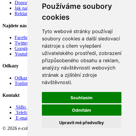
Doprava
Používáme soubory
Jak nakupovat
Reklamace
cookies
Najdete nás
Tyto webové stránky používají
Facebook
soubory cookies a další sledovací
Twitter
nástroje s cílem vylepšení
Google
uživatelského prostředí, zobrazení
Youtube
přizpůsobeného obsahu a reklam,
Odkazy
analýzy návštěvnosti webových
stránek a zjištění zdroje
Odkazy
návštěvnosti.
Toplist
Kontakt
Souhlasím
Sídlo firmy: Boženy Němcové 739/1, Svitavy 568 02, CZ
Odmítám
Telefon: +420 608 449 590
E-mail: info@e-color.cz
Upravit mé předvolby
© 2026 e-color.cz