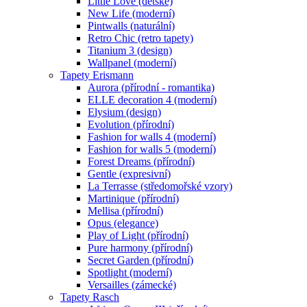
Little Love (dětské)
New Life (moderní)
Pintwalls (naturální)
Retro Chic (retro tapety)
Titanium 3 (design)
Wallpanel (moderní)
Tapety Erismann
Aurora (přírodní - romantika)
ELLE decoration 4 (moderní)
Elysium (design)
Evolution (přírodní)
Fashion for walls 4 (moderní)
Fashion for walls 5 (moderní)
Forest Dreams (přírodní)
Gentle (expresivní)
La Terrasse (středomořské vzory)
Martinique (přírodní)
Mellisa (přírodní)
Opus (elegance)
Play of Light (přírodní)
Pure harmony (přírodní)
Secret Garden (přírodní)
Spotlight (moderní)
Versailles (zámecké)
Tapety Rasch