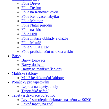
Fólie Dřevo
Fólie Design
Fólie na Renovaci dveří
Fólie Renovace nábytku
Fólie Mramor
Fólie Natur přírodní
Fólie na sklo
Fólie UNI
Fólie Imitace obklady a dlažba
Fólie Metráž
Fólie SKLADEM
Fólie protisluneční na okna a sklo
Barvy
Barvy tónovací
Barvy do bytu
Barvy na malířské šablony
Malířské šablony
Malířské dekorační šablony
Pomůcky pro tapetování
Lepidla na tapety, tmely
Tapetářské nářadí
Tapety a dekorace od 90 Kč
Levné samolepící dekorace na stěnu za 90Kč
Levné tapety na zeď