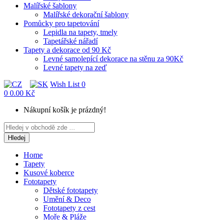
Malířské šablony
Malířské dekorační šablony
Pomůcky pro tapetování
Lepidla na tapety, tmely
Tapetářské nářadí
Tapety a dekorace od 90 Kč
Levné samolepící dekorace na stěnu za 90Kč
Levné tapety na zeď
Wish List
0
0
0.00 Kč
Nákupní košík je prázdný!
Hledej
Home
Tapety
Kusové koberce
Fototapety
Dětské fototapety
Umění & Deco
Fototapety z cest
Moře & Pláže