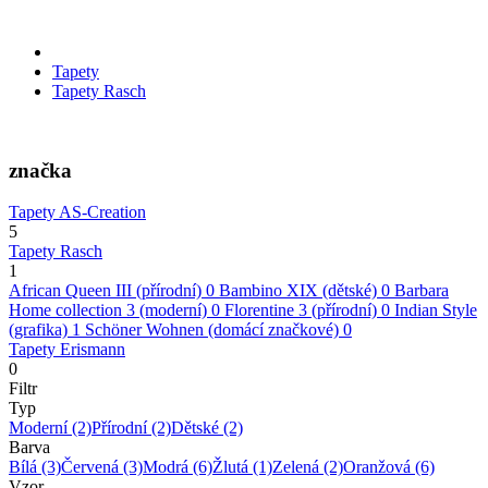
Tapety
Tapety Rasch
značka
Tapety AS-Creation
5
Tapety Rasch
1
African Queen III (přírodní)
0
Bambino XIX (dětské)
0
Barbara
Home collection 3 (moderní)
0
Florentine 3 (přírodní)
0
Indian Style
(grafika)
1
Schöner Wohnen (domácí značkové)
0
Tapety Erismann
0
Filtr
Typ
Moderní
(2)
Přírodní
(2)
Dětské
(2)
Barva
Bílá
(3)
Červená
(3)
Modrá
(6)
Žlutá
(1)
Zelená
(2)
Oranžová
(6)
Vzor