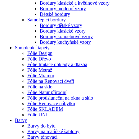
Bordury klasické a květinové vzory
Bordury moderní vzory
Dětské bordury
Samolepící bordury
Bordury dětské vzory
Bordury klasické vzory
Bordury koupelnové vzory
Bordury kuchyňské vzory
Samolepící tapety
Fólie Design
Fólie Dřevo
Fólie Imitace obklady a dlažba
Fólie Metráž
Fólie Mramor
Fólie na Renovaci dveří
Fólie na sklo
Fólie Natur přírodní
Fólie protisluneční na okna a sklo
Fólie Renovace nábytku
Fólie SKLADEM
Fólie UNI
Barvy
Barvy do bytu
Barvy na malířské šablony
Barvy tónovací