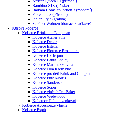
African Queen III (přírodní)
Bambino XIX (dětské)
Barbara Home collection 3 (moderní)
Florentine 3 (přírodní)
Indian Style (grafika)
Schöner Wohnen (domácí značkové)
Kusové koberce
Koberce Brink and Campman
Koberce Atelier vlna
Koberce Decor
Koberce Estella
Koberce Florence Broadhurst
Koberce Harlequin
Koberce Laura Ashley
Koberce Marimekko vlna
Koberce Orla Kiely vlna
Koberce pro děti Brink and Campman
Koberce Pure Morris
Koberce Sanderson
Koberce Scion
Koberce vlněné Ted Baker
Koberce Wedgwood
Koberece Habitat venkovní
Koberce Accessorize vlněné
Koberce Esprit