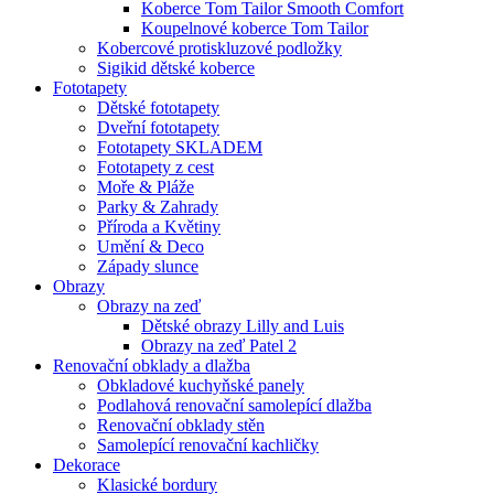
Koberce Tom Tailor Smooth Comfort
Koupelnové koberce Tom Tailor
Kobercové protiskluzové podložky
Sigikid dětské koberce
Fototapety
Dětské fototapety
Dveřní fototapety
Fototapety SKLADEM
Fototapety z cest
Moře & Pláže
Parky & Zahrady
Příroda a Květiny
Umění & Deco
Západy slunce
Obrazy
Obrazy na zeď
Dětské obrazy Lilly and Luis
Obrazy na zeď Patel 2
Renovační obklady a dlažba
Obkladové kuchyňské panely
Podlahová renovační samolepící dlažba
Renovační obklady stěn
Samolepící renovační kachličky
Dekorace
Klasické bordury