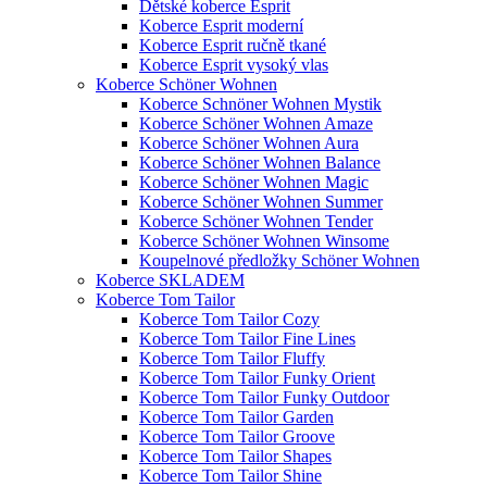
Dětské koberce Esprit
Koberce Esprit moderní
Koberce Esprit ručně tkané
Koberce Esprit vysoký vlas
Koberce Schöner Wohnen
Koberce Schnöner Wohnen Mystik
Koberce Schöner Wohnen Amaze
Koberce Schöner Wohnen Aura
Koberce Schöner Wohnen Balance
Koberce Schöner Wohnen Magic
Koberce Schöner Wohnen Summer
Koberce Schöner Wohnen Tender
Koberce Schöner Wohnen Winsome
Koupelnové předložky Schöner Wohnen
Koberce SKLADEM
Koberce Tom Tailor
Koberce Tom Tailor Cozy
Koberce Tom Tailor Fine Lines
Koberce Tom Tailor Fluffy
Koberce Tom Tailor Funky Orient
Koberce Tom Tailor Funky Outdoor
Koberce Tom Tailor Garden
Koberce Tom Tailor Groove
Koberce Tom Tailor Shapes
Koberce Tom Tailor Shine