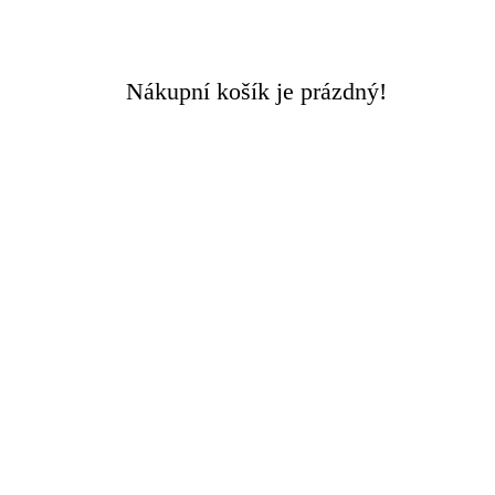
Doručení ZDARMA
při objednávce nad 3000 Kč
Nákupní košík je prázdný!
Rychlý kontakt +420 608 449 590
0
0