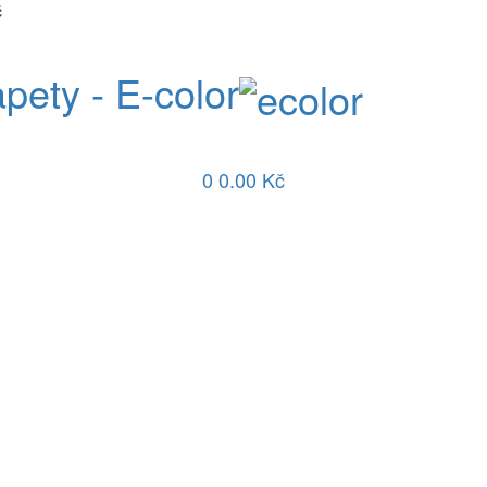
č
apety - E-color
0
0.00 Kč