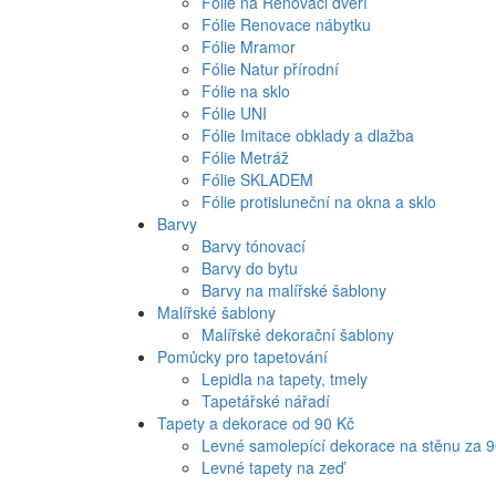
Fólie na Renovaci dveří
Fólie Renovace nábytku
Fólie Mramor
Fólie Natur přírodní
Fólie na sklo
Fólie UNI
Fólie Imitace obklady a dlažba
Fólie Metráž
Fólie SKLADEM
Fólie protisluneční na okna a sklo
Barvy
Barvy tónovací
Barvy do bytu
Barvy na malířské šablony
Malířské šablony
Malířské dekorační šablony
Pomůcky pro tapetování
Lepidla na tapety, tmely
Tapetářské nářadí
Tapety a dekorace od 90 Kč
Levné samolepící dekorace na stěnu za 
Levné tapety na zeď