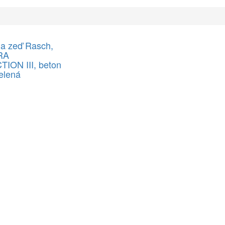
na zeď Rasch,
RA
ION III, beton
elená