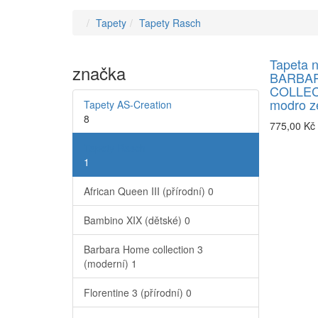
Tapety
Tapety Rasch
Tapeta 
značka
BARBA
COLLECT
modro z
Tapety AS-Creation
8
775,00 Kč
Tapety Rasch
1
African Queen III (přírodní)
0
Bambino XIX (dětské)
0
Barbara Home collection 3
(moderní)
1
Florentine 3 (přírodní)
0