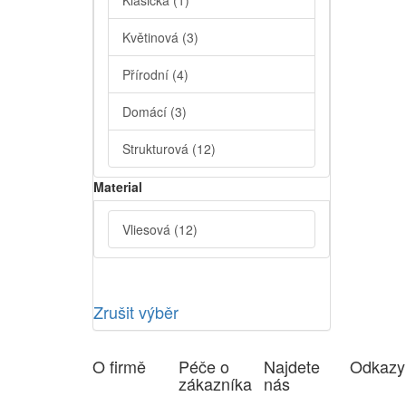
Klasická
(1)
Květinová
(3)
Přírodní
(4)
Domácí
(3)
Strukturová
(12)
Material
Vliesová
(12)
Zrušit výběr
O firmě
Péče o
Najdete
Odkazy
zákazníka
nás