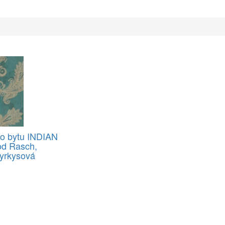
do bytu INDIAN
d Rasch,
tyrkysová