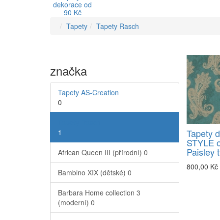
dekorace od
90 Kč
Tapety
Tapety Rasch
značka
Tapety AS-Creation
0
Tapety Rasch
Tapety 
1
STYLE o
Paisley 
African Queen III (přírodní)
0
800,00 Kč
Bambino XIX (dětské)
0
Barbara Home collection 3
(moderní)
0