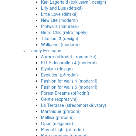
Karl Lagerfeld (exklusivní, design)
Lilly and Luis (dětská)
Little Love (dětské)
New Life (moderní)
Pintwalls (naturální)
Retro Chic (retro tapety)
Titanium 3 (design)
Wallpanel (moderní)
Tapety Erismann
Aurora (přírodní - romantika)
ELLE decoration 4 (moderní)
Elysium (design)
Evolution (přírodní)
Fashion for walls 4 (moderní)
Fashion for walls 5 (moderní)
Forest Dreams (přírodní)
Gentle (expresivní)
La Terrasse (středomořské vzory)
Martinique (přírodní)
Mellisa (přírodní)
Opus (elegance)
Play of Light (přírodní)
Pure harmony (přírodní)