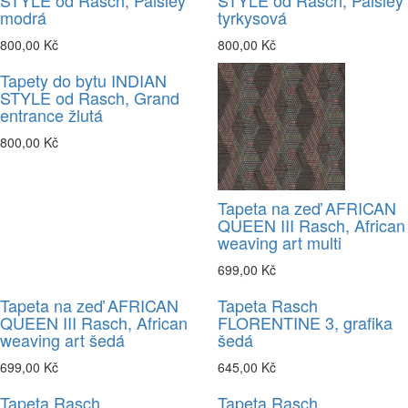
STYLE od Rasch, Paisley
STYLE od Rasch, Paisley
modrá
tyrkysová
800,00 Kč
800,00 Kč
Tapety do bytu INDIAN
STYLE od Rasch, Grand
entrance žlutá
800,00 Kč
Tapeta na zeď AFRICAN
QUEEN III Rasch, African
weaving art multi
699,00 Kč
Tapeta na zeď AFRICAN
Tapeta Rasch
QUEEN III Rasch, African
FLORENTINE 3, grafika
weaving art šedá
šedá
699,00 Kč
645,00 Kč
Tapeta Rasch
Tapeta Rasch