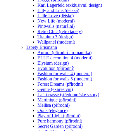
Karl Lagerfeld (exklusivní, design)
Lilly and Luis (dětská)
Little Love (dětské)
New Life (moderní)
Pintwalls (naturální)
Retro Chic (retro tapety)
Titanium 3 (design)
Wallpanel (moderní)
Tapety Erismann
Aurora (přírodní - romantika)
ELLE decoration 4 (moderní)
Elysium (design)
Evolution (přírodní)
Fashion for walls 4 (moderní)
Fashion for walls 5 (moderní)
Forest Dreams (přírodní)
Gentle (expresivní)
La Terrasse (středomořské vzory)
Martinique (přírodní)
Mellisa (přírodní)
Opus (elegance)
Play of Light (přírodní)
Pure harmony (přírodní)
Secret Garden (přírodní)