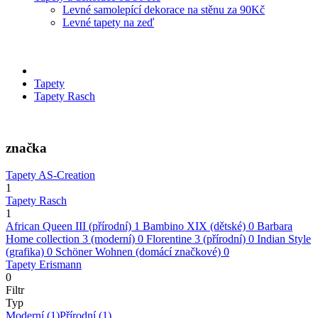
Levné samolepící dekorace na stěnu za 90Kč
Levné tapety na zeď
Tapety
Tapety Rasch
značka
Tapety AS-Creation
1
Tapety Rasch
1
African Queen III (přírodní)
1
Bambino XIX (dětské)
0
Barbara
Home collection 3 (moderní)
0
Florentine 3 (přírodní)
0
Indian Style
(grafika)
0
Schöner Wohnen (domácí značkové)
0
Tapety Erismann
0
Filtr
Typ
Moderní
(1)
Přírodní
(1)