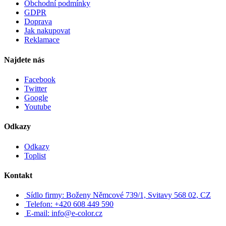
Obchodní podmínky
GDPR
Doprava
Jak nakupovat
Reklamace
Najdete nás
Facebook
Twitter
Google
Youtube
Odkazy
Odkazy
Toplist
Kontakt
Sídlo firmy: Boženy Němcové 739/1, Svitavy 568 02, CZ
Telefon: +420 608 449 590
E-mail: info@e-color.cz