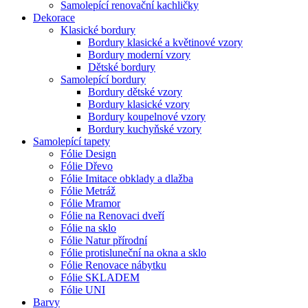
Samolepící renovační kachličky
Dekorace
Klasické bordury
Bordury klasické a květinové vzory
Bordury moderní vzory
Dětské bordury
Samolepící bordury
Bordury dětské vzory
Bordury klasické vzory
Bordury koupelnové vzory
Bordury kuchyňské vzory
Samolepící tapety
Fólie Design
Fólie Dřevo
Fólie Imitace obklady a dlažba
Fólie Metráž
Fólie Mramor
Fólie na Renovaci dveří
Fólie na sklo
Fólie Natur přírodní
Fólie protisluneční na okna a sklo
Fólie Renovace nábytku
Fólie SKLADEM
Fólie UNI
Barvy