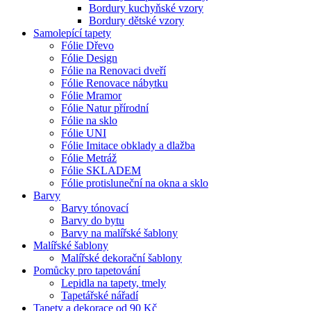
Bordury kuchyňské vzory
Bordury dětské vzory
Samolepící tapety
Fólie Dřevo
Fólie Design
Fólie na Renovaci dveří
Fólie Renovace nábytku
Fólie Mramor
Fólie Natur přírodní
Fólie na sklo
Fólie UNI
Fólie Imitace obklady a dlažba
Fólie Metráž
Fólie SKLADEM
Fólie protisluneční na okna a sklo
Barvy
Barvy tónovací
Barvy do bytu
Barvy na malířské šablony
Malířské šablony
Malířské dekorační šablony
Pomůcky pro tapetování
Lepidla na tapety, tmely
Tapetářské nářadí
Tapety a dekorace od 90 Kč