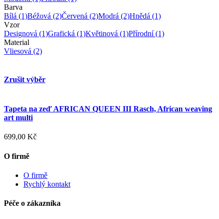
Barva
Bílá
(1)
Béžová
(2)
Červená
(2)
Modrá
(2)
Hnědá
(1)
Vzor
Designová
(1)
Grafická
(1)
Květinová
(1)
Přírodní
(1)
Material
Vliesová
(2)
Zrušit výběr
Tapeta na zeď AFRICAN QUEEN III Rasch, African weaving
art multi
699,00 Kč
O firmě
O firmě
Rychlý kontakt
Péče o zákazníka