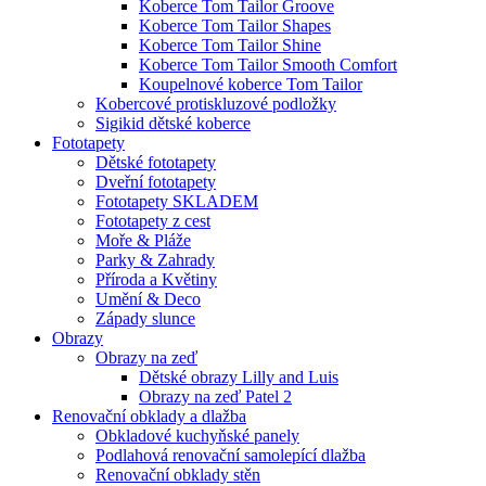
Koberce Tom Tailor Groove
Koberce Tom Tailor Shapes
Koberce Tom Tailor Shine
Koberce Tom Tailor Smooth Comfort
Koupelnové koberce Tom Tailor
Kobercové protiskluzové podložky
Sigikid dětské koberce
Fototapety
Dětské fototapety
Dveřní fototapety
Fototapety SKLADEM
Fototapety z cest
Moře & Pláže
Parky & Zahrady
Příroda a Květiny
Umění & Deco
Západy slunce
Obrazy
Obrazy na zeď
Dětské obrazy Lilly and Luis
Obrazy na zeď Patel 2
Renovační obklady a dlažba
Obkladové kuchyňské panely
Podlahová renovační samolepící dlažba
Renovační obklady stěn