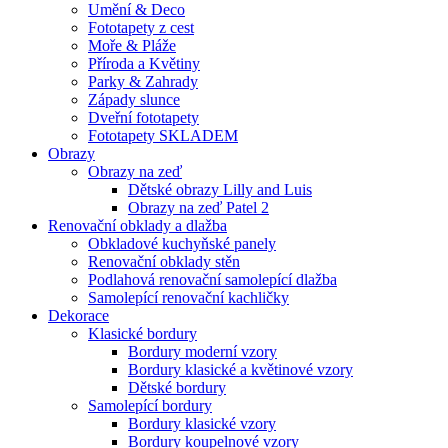
Umění & Deco
Fototapety z cest
Moře & Pláže
Příroda a Květiny
Parky & Zahrady
Západy slunce
Dveřní fototapety
Fototapety SKLADEM
Obrazy
Obrazy na zeď
Dětské obrazy Lilly and Luis
Obrazy na zeď Patel 2
Renovační obklady a dlažba
Obkladové kuchyňské panely
Renovační obklady stěn
Podlahová renovační samolepící dlažba
Samolepící renovační kachličky
Dekorace
Klasické bordury
Bordury moderní vzory
Bordury klasické a květinové vzory
Dětské bordury
Samolepící bordury
Bordury klasické vzory
Bordury koupelnové vzory