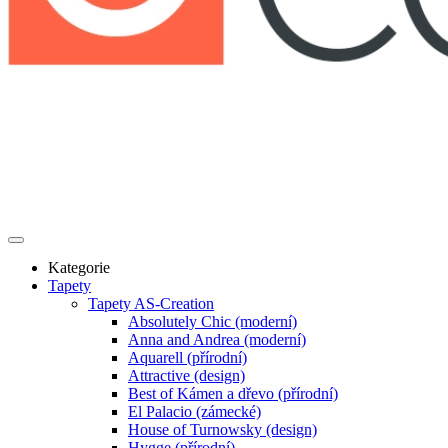
Kategorie
Tapety
Tapety AS-Creation
Absolutely Chic (moderní)
Anna and Andrea (moderní)
Aquarell (přírodní)
Attractive (design)
Best of Kámen a dřevo (přírodní)
El Palacio (zámecké)
House of Turnowsky (design)
Hygge (přírodní)