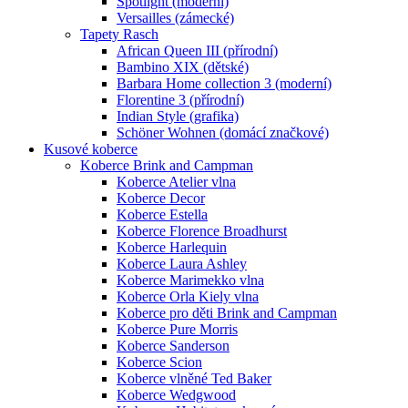
Spotlight (moderní)
Versailles (zámecké)
Tapety Rasch
African Queen III (přírodní)
Bambino XIX (dětské)
Barbara Home collection 3 (moderní)
Florentine 3 (přírodní)
Indian Style (grafika)
Schöner Wohnen (domácí značkové)
Kusové koberce
Koberce Brink and Campman
Koberce Atelier vlna
Koberce Decor
Koberce Estella
Koberce Florence Broadhurst
Koberce Harlequin
Koberce Laura Ashley
Koberce Marimekko vlna
Koberce Orla Kiely vlna
Koberce pro děti Brink and Campman
Koberce Pure Morris
Koberce Sanderson
Koberce Scion
Koberce vlněné Ted Baker
Koberce Wedgwood