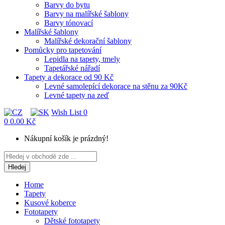
Barvy do bytu
Barvy na malířské šablony
Barvy tónovací
Malířské šablony
Malířské dekorační šablony
Pomůcky pro tapetování
Lepidla na tapety, tmely
Tapetářské nářadí
Tapety a dekorace od 90 Kč
Levné samolepící dekorace na stěnu za 90Kč
Levné tapety na zeď
Wish List
0
0
0.00 Kč
Nákupní košík je prázdný!
Hledej
Home
Tapety
Kusové koberce
Fototapety
Dětské fototapety