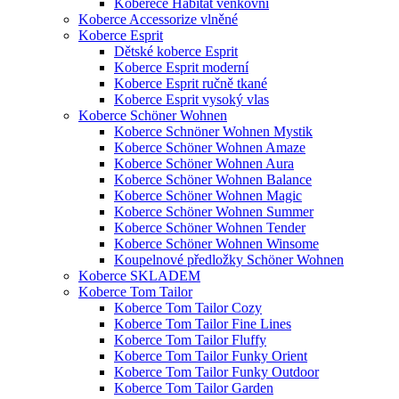
Koberece Habitat venkovní
Koberce Accessorize vlněné
Koberce Esprit
Dětské koberce Esprit
Koberce Esprit moderní
Koberce Esprit ručně tkané
Koberce Esprit vysoký vlas
Koberce Schöner Wohnen
Koberce Schnöner Wohnen Mystik
Koberce Schöner Wohnen Amaze
Koberce Schöner Wohnen Aura
Koberce Schöner Wohnen Balance
Koberce Schöner Wohnen Magic
Koberce Schöner Wohnen Summer
Koberce Schöner Wohnen Tender
Koberce Schöner Wohnen Winsome
Koupelnové předložky Schöner Wohnen
Koberce SKLADEM
Koberce Tom Tailor
Koberce Tom Tailor Cozy
Koberce Tom Tailor Fine Lines
Koberce Tom Tailor Fluffy
Koberce Tom Tailor Funky Orient
Koberce Tom Tailor Funky Outdoor
Koberce Tom Tailor Garden