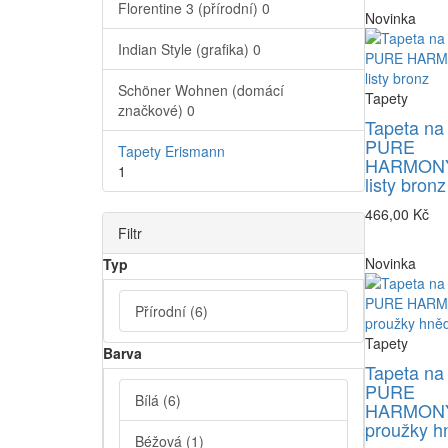
Florentine 3 (přírodní)
0
Novinka
Indian Style (grafika)
0
Schöner Wohnen (domácí
Tapety
značkové)
0
Tapeta na
PURE
Tapety Erismann
HARMONY
1
listy bronz
466,00 Kč
Filtr
Novinka
Typ
Přírodní
(6)
Tapety
Barva
Tapeta na
PURE
Bílá
(6)
HARMONY
proužky h
Béžová
(1)