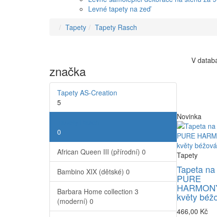
Levné tapety na zeď
Tapety
Tapety Rasch
V databá
značka
Tapety AS-Creation
5
Novinka
Tapety Rasch
0
African Queen III (přírodní)
0
Tapety
Tapeta na
Bambino XIX (dětské)
0
PURE
HARMONY
Barbara Home collection 3
květy béž
(moderní)
0
466,00 Kč