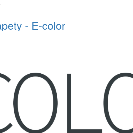
č
apety - E-color