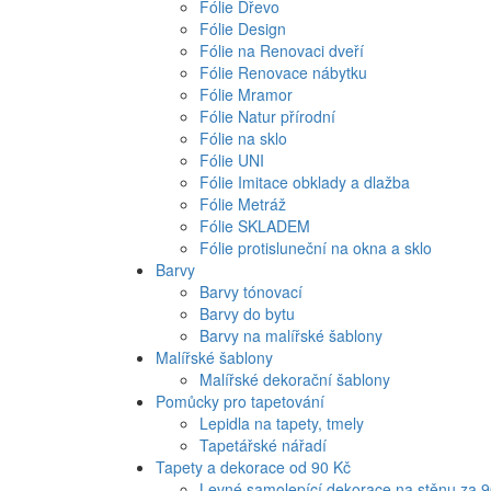
Fólie Dřevo
Fólie Design
Fólie na Renovaci dveří
Fólie Renovace nábytku
Fólie Mramor
Fólie Natur přírodní
Fólie na sklo
Fólie UNI
Fólie Imitace obklady a dlažba
Fólie Metráž
Fólie SKLADEM
Fólie protisluneční na okna a sklo
Barvy
Barvy tónovací
Barvy do bytu
Barvy na malířské šablony
Malířské šablony
Malířské dekorační šablony
Pomůcky pro tapetování
Lepidla na tapety, tmely
Tapetářské nářadí
Tapety a dekorace od 90 Kč
Levné samolepící dekorace na stěnu za 