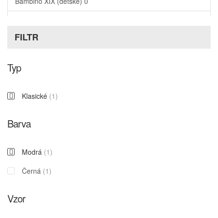
Bambino XIX (dětské)
0
Barbara Home collection 3 (moderní)
0
FILTR
Florentine 3 (přírodní)
0
Indian Style (grafika)
0
Typ
Schöner Wohnen (domácí značkové)
0
Klasické
(1)
Tapety Erismann
0
Barva
Modrá
(1)
Černá
(1)
Vzor