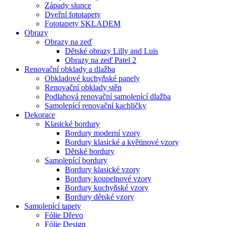
Západy slunce
Dveřní fototapety
Fototapety SKLADEM
Obrazy
Obrazy na zeď
Dětské obrazy Lilly and Luis
Obrazy na zeď Patel 2
Renovační obklady a dlažba
Obkladové kuchyňské panely
Renovační obklady stěn
Podlahová renovační samolepící dlažba
Samolepící renovační kachličky
Dekorace
Klasické bordury
Bordury moderní vzory
Bordury klasické a květinové vzory
Dětské bordury
Samolepící bordury
Bordury klasické vzory
Bordury koupelnové vzory
Bordury kuchyňské vzory
Bordury dětské vzory
Samolepící tapety
Fólie Dřevo
Fólie Design