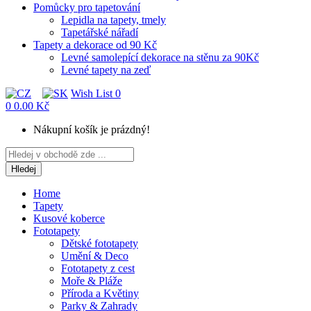
Pomůcky pro tapetování
Lepidla na tapety, tmely
Tapetářské nářadí
Tapety a dekorace od 90 Kč
Levné samolepící dekorace na stěnu za 90Kč
Levné tapety na zeď
Wish List
0
0
0.00 Kč
Nákupní košík je prázdný!
Hledej
Home
Tapety
Kusové koberce
Fototapety
Dětské fototapety
Umění & Deco
Fototapety z cest
Moře & Pláže
Příroda a Květiny
Parky & Zahrady