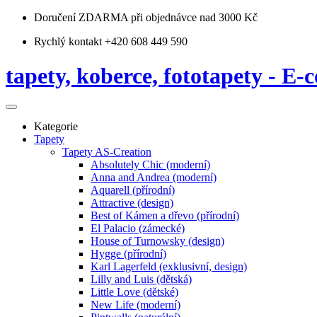
Doručení ZDARMA
při objednávce nad 3000 Kč
Rychlý kontakt +420 608 449 590
tapety, koberce, fototapety - E-c
Kategorie
Tapety
Tapety AS-Creation
Absolutely Chic (moderní)
Anna and Andrea (moderní)
Aquarell (přírodní)
Attractive (design)
Best of Kámen a dřevo (přírodní)
El Palacio (zámecké)
House of Turnowsky (design)
Hygge (přírodní)
Karl Lagerfeld (exklusivní, design)
Lilly and Luis (dětská)
Little Love (dětské)
New Life (moderní)