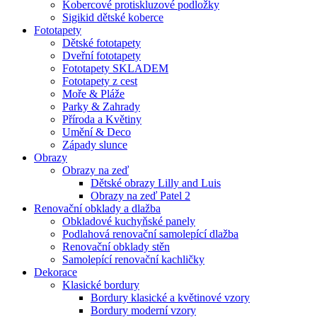
Kobercové protiskluzové podložky
Sigikid dětské koberce
Fototapety
Dětské fototapety
Dveřní fototapety
Fototapety SKLADEM
Fototapety z cest
Moře & Pláže
Parky & Zahrady
Příroda a Květiny
Umění & Deco
Západy slunce
Obrazy
Obrazy na zeď
Dětské obrazy Lilly and Luis
Obrazy na zeď Patel 2
Renovační obklady a dlažba
Obkladové kuchyňské panely
Podlahová renovační samolepící dlažba
Renovační obklady stěn
Samolepící renovační kachličky
Dekorace
Klasické bordury
Bordury klasické a květinové vzory
Bordury moderní vzory