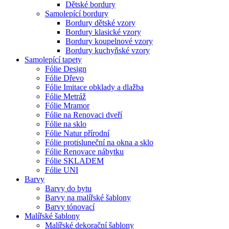
Dětské bordury
Samolepící bordury
Bordury dětské vzory
Bordury klasické vzory
Bordury koupelnové vzory
Bordury kuchyňské vzory
Samolepící tapety
Fólie Design
Fólie Dřevo
Fólie Imitace obklady a dlažba
Fólie Metráž
Fólie Mramor
Fólie na Renovaci dveří
Fólie na sklo
Fólie Natur přírodní
Fólie protisluneční na okna a sklo
Fólie Renovace nábytku
Fólie SKLADEM
Fólie UNI
Barvy
Barvy do bytu
Barvy na malířské šablony
Barvy tónovací
Malířské šablony
Malířské dekorační šablony