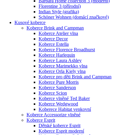
Barbara Home collection 3 (moderní)
Florentine 3 (přírodní)
Indian Style (grafika)
Schöner Wohnen (domácí značkové)
Kusové koberce
Koberce Brink and Campman
Koberce Atelier vlna
Koberce Decor
Koberce Estella
Koberce Florence Broadhurst
Koberce Harlequin
Koberce Laura Ashley
Koberce Marimekko vlna
Koberce Orla Kiely vlna
Koberce pro děti Brink and Campman
Koberce Pure Morris
Koberce Sanderson
Koberce Scion
Koberce vlněné Ted Baker
Koberce Wedgwood
Koberece Habitat venkovní
Koberce Accessorize vlněné
Koberce Esprit
Dětské koberce Esprit
Koberce Esprit moderní