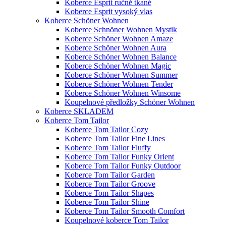
Koberce Esprit ručně tkané
Koberce Esprit vysoký vlas
Koberce Schöner Wohnen
Koberce Schnöner Wohnen Mystik
Koberce Schöner Wohnen Amaze
Koberce Schöner Wohnen Aura
Koberce Schöner Wohnen Balance
Koberce Schöner Wohnen Magic
Koberce Schöner Wohnen Summer
Koberce Schöner Wohnen Tender
Koberce Schöner Wohnen Winsome
Koupelnové předložky Schöner Wohnen
Koberce SKLADEM
Koberce Tom Tailor
Koberce Tom Tailor Cozy
Koberce Tom Tailor Fine Lines
Koberce Tom Tailor Fluffy
Koberce Tom Tailor Funky Orient
Koberce Tom Tailor Funky Outdoor
Koberce Tom Tailor Garden
Koberce Tom Tailor Groove
Koberce Tom Tailor Shapes
Koberce Tom Tailor Shine
Koberce Tom Tailor Smooth Comfort
Koupelnové koberce Tom Tailor