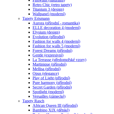
Pintwalls (naturální)
Retro Chic (retro tapety)
Titanium 3 (design)
Wallpanel (moderní)
Tapety Erismann
Aurora (přírodní - romantika)
ELLE decoration 4 (moderní)
Elysium (design)
Evolution (přírodní)
Fashion for walls 4 (moderní)
Fashion for walls 5 (moderní)
Forest Dreams (přírodní)
Gentle (expresivní)
La Terrasse (středomořské vzory)
Martinique (přírodní)
Mellisa (přírodní)
Opus (elegance)
Play of Light (přírodní)
Pure harmony (přírodní)
Secret Garden (přírodní)
Spotlight (moderní)
Versailles (zámecké)
Tapety Rasch
African Queen III (přírodní)
Bambino XIX (dětské)