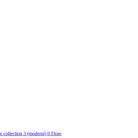
 collection 3 (moderní)
0
Florentine 3 (přírodní)
0
Indian Style (grafik