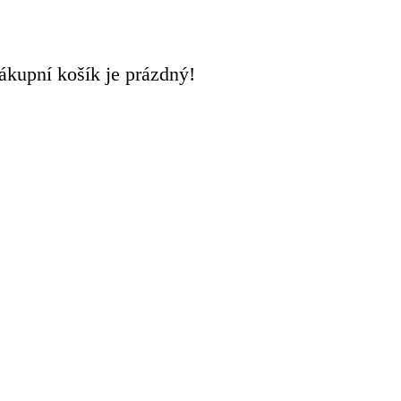
ákupní košík je prázdný!
0
0