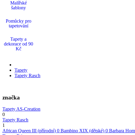
Malířské
šablony
Pomůcky pro
tapetování
Tapety a
dekorace od 90
Kč
Tapety
Tapety Rasch
značka
Tapety AS-Creation
0
Tapety Rasch
1
African Queen III (přírodní)
0
Bambino XIX (dětské)
0
Barbara Home