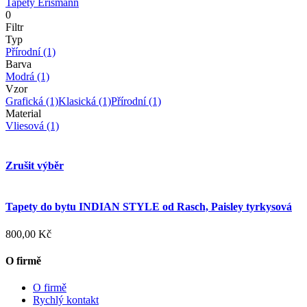
Tapety Erismann
0
Filtr
Typ
Přírodní
(1)
Barva
Modrá
(1)
Vzor
Grafická
(1)
Klasická
(1)
Přírodní
(1)
Material
Vliesová
(1)
Zrušit výběr
Tapety do bytu INDIAN STYLE od Rasch, Paisley tyrkysová
800,00 Kč
O firmě
O firmě
Rychlý kontakt