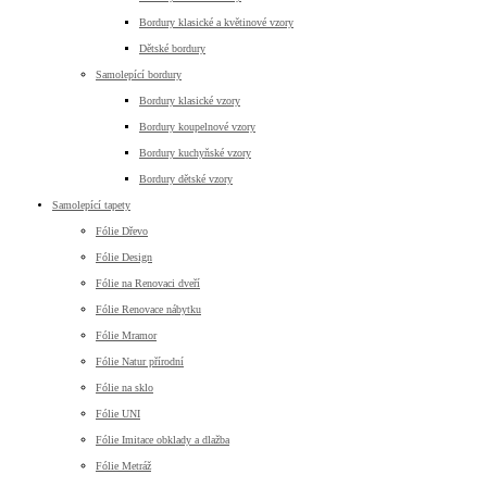
Bordury klasické a květinové vzory
Dětské bordury
Samolepící bordury
Bordury klasické vzory
Bordury koupelnové vzory
Bordury kuchyňské vzory
Bordury dětské vzory
Samolepící tapety
Fólie Dřevo
Fólie Design
Fólie na Renovaci dveří
Fólie Renovace nábytku
Fólie Mramor
Fólie Natur přírodní
Fólie na sklo
Fólie UNI
Fólie Imitace obklady a dlažba
Fólie Metráž