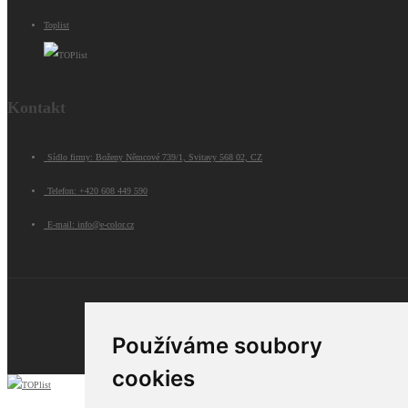
Toplist
Kontakt
Sídlo firmy: Boženy Němcové 739/1, Svitavy 568 02, CZ
Telefon: +420 608 449 590
E-mail: info@e-color.cz
© 2026 e-color.cz
Používáme soubory
cookies