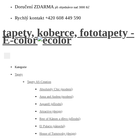
Doručení ZDARMA
při objednávce nad 3000 Kč
Rychlý kontakt +420 608 449 590
tapety, koberce, fototapety -
E-color
Kategorie
Tapety
Tapety AS-Creation
Absolutely Chic (moderní)
Anna and Andrea (moderní)
Aquarell (přírodní)
Attractive (design)
Best of Kámen a dřevo (přírodní)
El Palacio (zámecké)
House of Turnowsky (design)