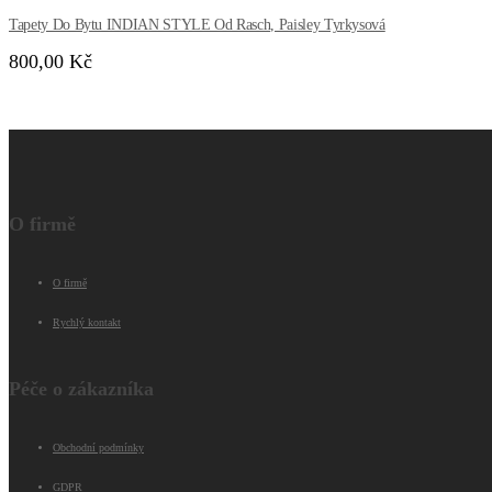
Tapety Do Bytu INDIAN STYLE Od Rasch, Paisley Tyrkysová
800,00 Kč
O firmě
O firmě
Rychlý kontakt
Péče o zákazníka
Obchodní podmínky
GDPR