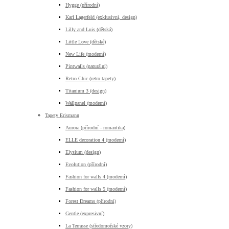
Hygge (přírodní)
Karl Lagerfeld (exklusivní, design)
Lilly and Luis (dětská)
Little Love (dětské)
New Life (moderní)
Pintwalls (naturální)
Retro Chic (retro tapety)
Titanium 3 (design)
Wallpanel (moderní)
Tapety Erismann
Aurora (přírodní - romantika)
ELLE decoration 4 (moderní)
Elysium (design)
Evolution (přírodní)
Fashion for walls 4 (moderní)
Fashion for walls 5 (moderní)
Forest Dreams (přírodní)
Gentle (expresivní)
La Terrasse (středomořské vzory)