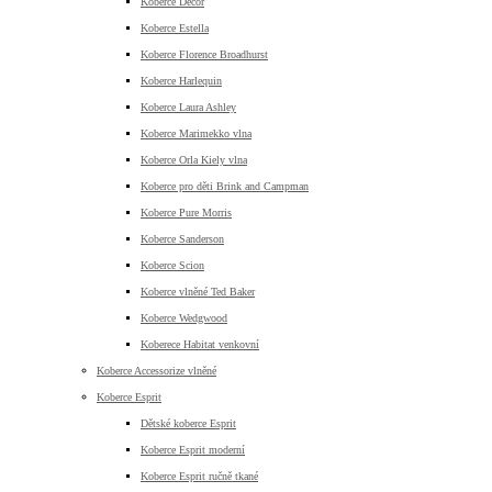
Koberce Decor
Koberce Estella
Koberce Florence Broadhurst
Koberce Harlequin
Koberce Laura Ashley
Koberce Marimekko vlna
Koberce Orla Kiely vlna
Koberce pro děti Brink and Campman
Koberce Pure Morris
Koberce Sanderson
Koberce Scion
Koberce vlněné Ted Baker
Koberce Wedgwood
Koberece Habitat venkovní
Koberce Accessorize vlněné
Koberce Esprit
Dětské koberce Esprit
Koberce Esprit moderní
Koberce Esprit ručně tkané