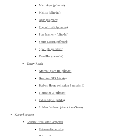
Martinique (přírodní)
Mellisa (přírodní)
Opus (elegance)
Play of Light (přírodní)
Pure harmony (přírodní)
Secret Garden (přírodní)
Spotlight (moderní)
Versailles (zámecké)
Tapety Rasch
African Queen III (přírodní)
Bambino XIX (dětské)
Barbara Home collection 3 (moderní)
Florentine 3 (přírodní)
Indian Style (grafika)
Schöner Wohnen (domácí značkové)
Kusové koberce
Koberce Brink and Campman
Koberce Atelier vlna