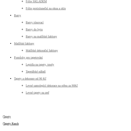
Fólie SKLADEM
Fólie protisluneční na okna a sklo
Barvy
Barvy tónovací
Barvy do bytu
Barvy na malířské šablony
Malířské šablony
Malířské dekorační šablony
Pomůcky pro tapetování
Lepidla na tapety, tmely
Tapetářské nářadí
Tapety a dekorace od 90 Kč
Levné samolepící dekorace na stěnu za 90Kč
Levné tapety na zeď
Tapety
Tapety Rasch