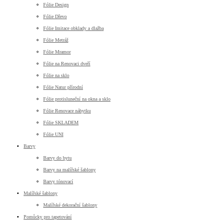
Fólie Design
Fólie Dřevo
Fólie Imitace obklady a dlažba
Fólie Metráž
Fólie Mramor
Fólie na Renovaci dveří
Fólie na sklo
Fólie Natur přírodní
Fólie protisluneční na okna a sklo
Fólie Renovace nábytku
Fólie SKLADEM
Fólie UNI
Barvy
Barvy do bytu
Barvy na malířské šablony
Barvy tónovací
Malířské šablony
Malířské dekorační šablony
Pomůcky pro tapetování