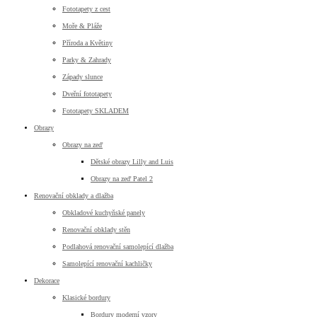
Fototapety z cest
Moře & Pláže
Příroda a Květiny
Parky & Zahrady
Západy slunce
Dveřní fototapety
Fototapety SKLADEM
Obrazy
Obrazy na zeď
Dětské obrazy Lilly and Luis
Obrazy na zeď Patel 2
Renovační obklady a dlažba
Obkladové kuchyňské panely
Renovační obklady stěn
Podlahová renovační samolepící dlažba
Samolepící renovační kachličky
Dekorace
Klasické bordury
Bordury moderní vzory