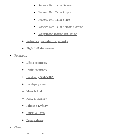
Koberce Tom Tailor Groove
Koberce Tom Tailor Shapes
Koberce Tom Tailor Shine
Koberce Tom Tailor Smooth Comfort
Koupelnové koberce Tom Tailor
Kobercové protiskluzové podložky
Sigikid dětské koberce
Fototapety
Dětské fototapety
Dveřní fototapety
Fototapety SKLADEM
Fototapety z cest
Moře & Pláže
Parky & Zahrady
Příroda a Květiny
Umění & Deco
Západy slunce
Obrazy