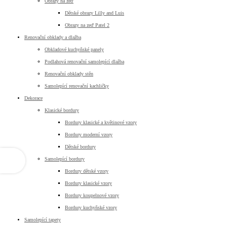
Obrazy na zeď
Dětské obrazy Lilly and Luis
Obrazy na zeď Patel 2
Renovační obklady a dlažba
Obkladové kuchyňské panely
Podlahová renovační samolepící dlažba
Renovační obklady stěn
Samolepící renovační kachličky
Dekorace
Klasické bordury
Bordury klasické a květinové vzory
Bordury moderní vzory
Dětské bordury
Samolepící bordury
Bordury dětské vzory
Bordury klasické vzory
Bordury koupelnové vzory
Bordury kuchyňské vzory
Samolepící tapety