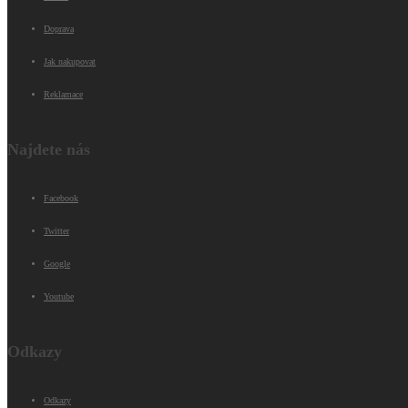
Doprava
Jak nakupovat
Reklamace
Najdete nás
Facebook
Twitter
Google
Youtube
Odkazy
Odkazy