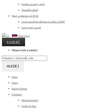
Lepidla na tapety, tmely
Tapetářské nářadí
Tapety a dekorace od 90 Kč
Levné samolepící dekorace na stěnu za 90Kč
Levné tapety na zeď
Wish List
0
0
0.00 KČ
Nákupní košík je prázdný!
HLEDEJ
Home
Tapety
Kusové koberce
Fototapety
Dětské fototapety
Umění & Deco