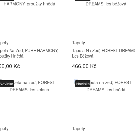
pety
Tapety
peta Na Zeď, PURE HARMONY,
Tapeta Na Zeď, FOREST DREAM
oužky Hnědá
Les Béžová
66,00 Kč
466,00 Kč
Novinka
Novinka
pety
Tapety