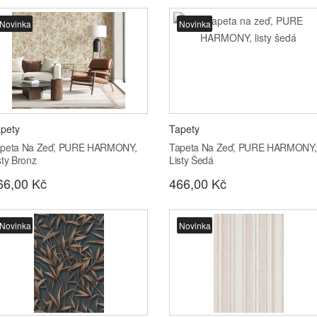
Novinka
Novinka
pety
Tapety
peta Na Zeď, PURE HARMONY,
Tapeta Na Zeď, PURE HARMONY,
sty Bronz
Listy Šedá
66,00 Kč
466,00 Kč
Novinka
Novinka