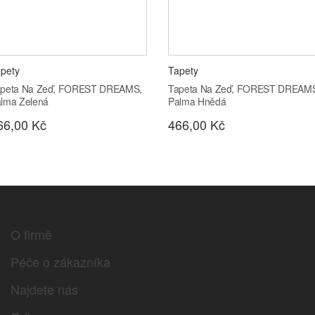
pety
Tapety
peta Na Zeď, FOREST DREAMS,
Tapeta Na Zeď, FOREST DREAM
lma Zelená
Palma Hnědá
66,00 Kč
466,00 Kč
O firmě
Péče o zákazníka
Najdete nás