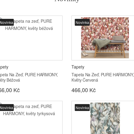
Novinka
Novinka
pety
Tapety
peta Na Zeď, PURE HARMONY,
Tapeta Na Zeď, PURE HARMONY,
ěty Béžová
Květy Červená
66,00 Kč
466,00 Kč
Novinka
Novinka