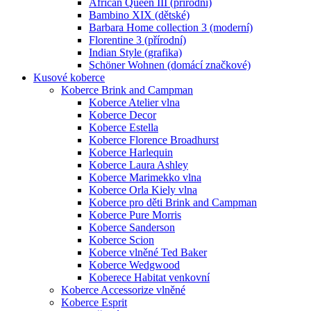
African Queen III (přírodní)
Bambino XIX (dětské)
Barbara Home collection 3 (moderní)
Florentine 3 (přírodní)
Indian Style (grafika)
Schöner Wohnen (domácí značkové)
Kusové koberce
Koberce Brink and Campman
Koberce Atelier vlna
Koberce Decor
Koberce Estella
Koberce Florence Broadhurst
Koberce Harlequin
Koberce Laura Ashley
Koberce Marimekko vlna
Koberce Orla Kiely vlna
Koberce pro děti Brink and Campman
Koberce Pure Morris
Koberce Sanderson
Koberce Scion
Koberce vlněné Ted Baker
Koberce Wedgwood
Koberece Habitat venkovní
Koberce Accessorize vlněné
Koberce Esprit