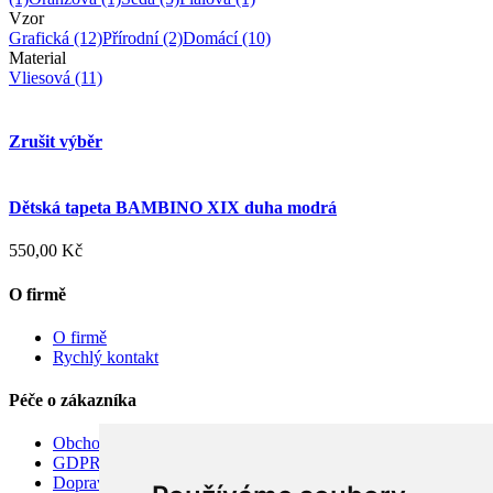
Vzor
Grafická
(12)
Přírodní
(2)
Domácí
(10)
Material
Vliesová
(11)
Zrušit výběr
Dětská tapeta BAMBINO XIX duha modrá
550,00 Kč
O firmě
O firmě
Rychlý kontakt
Péče o zákazníka
Obchodní podmínky
GDPR
Doprava