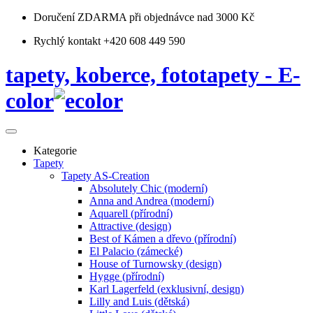
Doručení ZDARMA
při objednávce nad 3000 Kč
Rychlý kontakt +420 608 449 590
tapety, koberce, fototapety - E-
color
Kategorie
Tapety
Tapety AS-Creation
Absolutely Chic (moderní)
Anna and Andrea (moderní)
Aquarell (přírodní)
Attractive (design)
Best of Kámen a dřevo (přírodní)
El Palacio (zámecké)
House of Turnowsky (design)
Hygge (přírodní)
Karl Lagerfeld (exklusivní, design)
Lilly and Luis (dětská)