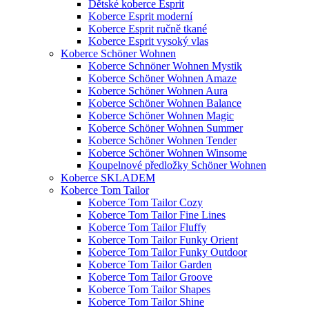
Dětské koberce Esprit
Koberce Esprit moderní
Koberce Esprit ručně tkané
Koberce Esprit vysoký vlas
Koberce Schöner Wohnen
Koberce Schnöner Wohnen Mystik
Koberce Schöner Wohnen Amaze
Koberce Schöner Wohnen Aura
Koberce Schöner Wohnen Balance
Koberce Schöner Wohnen Magic
Koberce Schöner Wohnen Summer
Koberce Schöner Wohnen Tender
Koberce Schöner Wohnen Winsome
Koupelnové předložky Schöner Wohnen
Koberce SKLADEM
Koberce Tom Tailor
Koberce Tom Tailor Cozy
Koberce Tom Tailor Fine Lines
Koberce Tom Tailor Fluffy
Koberce Tom Tailor Funky Orient
Koberce Tom Tailor Funky Outdoor
Koberce Tom Tailor Garden
Koberce Tom Tailor Groove
Koberce Tom Tailor Shapes
Koberce Tom Tailor Shine