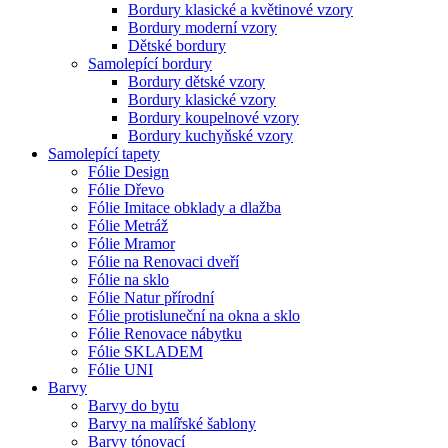
Bordury klasické a květinové vzory
Bordury moderní vzory
Dětské bordury
Samolepící bordury
Bordury dětské vzory
Bordury klasické vzory
Bordury koupelnové vzory
Bordury kuchyňské vzory
Samolepící tapety
Fólie Design
Fólie Dřevo
Fólie Imitace obklady a dlažba
Fólie Metráž
Fólie Mramor
Fólie na Renovaci dveří
Fólie na sklo
Fólie Natur přírodní
Fólie protisluneční na okna a sklo
Fólie Renovace nábytku
Fólie SKLADEM
Fólie UNI
Barvy
Barvy do bytu
Barvy na malířské šablony
Barvy tónovací