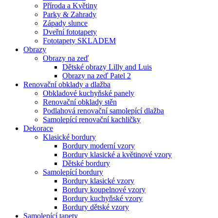
Příroda a Květiny
Parky & Zahrady
Západy slunce
Dveřní fototapety
Fototapety SKLADEM
Obrazy
Obrazy na zeď
Dětské obrazy Lilly and Luis
Obrazy na zeď Patel 2
Renovační obklady a dlažba
Obkladové kuchyňské panely
Renovační obklady stěn
Podlahová renovační samolepící dlažba
Samolepící renovační kachličky
Dekorace
Klasické bordury
Bordury moderní vzory
Bordury klasické a květinové vzory
Dětské bordury
Samolepící bordury
Bordury klasické vzory
Bordury koupelnové vzory
Bordury kuchyňské vzory
Bordury dětské vzory
Samolepící tapety