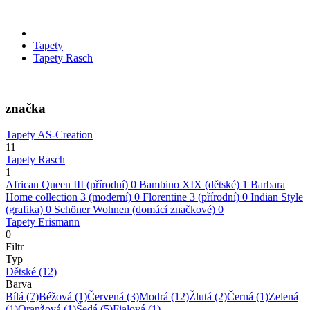
Tapety
Tapety Rasch
značka
Tapety AS-Creation
11
Tapety Rasch
1
African Queen III (přírodní)
0
Bambino XIX (dětské)
1
Barbara
Home collection 3 (moderní)
0
Florentine 3 (přírodní)
0
Indian Style
(grafika)
0
Schöner Wohnen (domácí značkové)
0
Tapety Erismann
0
Filtr
Typ
Dětské
(12)
Barva
Bílá
(7)
Béžová
(1)
Červená
(3)
Modrá
(12)
Žlutá
(2)
Černá
(1)
Zelená
(1)
Oranžová
(1)
Šedá
(5)
Fialová
(1)