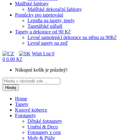
Malířské šablony
Malířské dekorační šablony
Pomůcky pro tapetování
Lepidla na tapety, tmely
Tapetářské nářadí
Tapety a dekorace od 90 Kč
Levné samolepící dekorace na stěnu za 90Kč
Levné tapety na zeď
Wish List
0
0
0.00 Kč
Nákupní košík je prázdný!
Hledej
Home
Tapety
Kusové koberce
Fototapety
Dětské fototapety
Umění & Deco
Fototapety z cest
Moře & Pláže