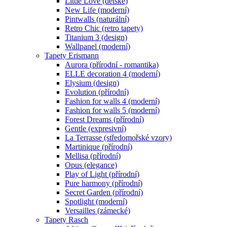
Little Love (dětské)
New Life (moderní)
Pintwalls (naturální)
Retro Chic (retro tapety)
Titanium 3 (design)
Wallpanel (moderní)
Tapety Erismann
Aurora (přírodní - romantika)
ELLE decoration 4 (moderní)
Elysium (design)
Evolution (přírodní)
Fashion for walls 4 (moderní)
Fashion for walls 5 (moderní)
Forest Dreams (přírodní)
Gentle (expresivní)
La Terrasse (středomořské vzory)
Martinique (přírodní)
Mellisa (přírodní)
Opus (elegance)
Play of Light (přírodní)
Pure harmony (přírodní)
Secret Garden (přírodní)
Spotlight (moderní)
Versailles (zámecké)
Tapety Rasch