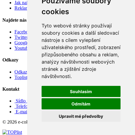
Používáme soubory
Jak nakupovat
Reklamace
cookies
Najdete nás
Tyto webové stránky používají
Facebook
soubory cookies a další sledovací
Twitter
nástroje s cílem vylepšení
Google
uživatelského prostředí, zobrazení
Youtube
přizpůsobeného obsahu a reklam,
Odkazy
analýzy návštěvnosti webových
stránek a zjištění zdroje
Odkazy
návštěvnosti.
Toplist
Kontakt
Souhlasím
Sídlo firmy: Boženy Němcové 739/1, Svitavy 568 02, CZ
Odmítám
Telefon: +420 608 449 590
E-mail: info@e-color.cz
Upravit mé předvolby
© 2026 e-color.cz