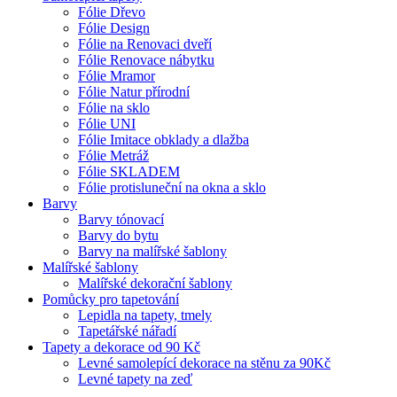
Fólie Dřevo
Fólie Design
Fólie na Renovaci dveří
Fólie Renovace nábytku
Fólie Mramor
Fólie Natur přírodní
Fólie na sklo
Fólie UNI
Fólie Imitace obklady a dlažba
Fólie Metráž
Fólie SKLADEM
Fólie protisluneční na okna a sklo
Barvy
Barvy tónovací
Barvy do bytu
Barvy na malířské šablony
Malířské šablony
Malířské dekorační šablony
Pomůcky pro tapetování
Lepidla na tapety, tmely
Tapetářské nářadí
Tapety a dekorace od 90 Kč
Levné samolepící dekorace na stěnu za 90Kč
Levné tapety na zeď