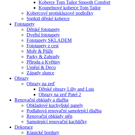
Koberce Tom Tailor Smooth Comfort
Koupelnové koberce Tom Tailor
Kobercové protiskluzové podložky
Sigikid dětské koberce
Fototapety
Dětské fototapety
Dveřní fototapety
Fototapety SKLADEM
Fototapety z cest
Moře & Pláže
Parky & Zahrady
Příroda a Květiny
Umění & Deco
Západy slunce
Obrazy
Obrazy na zeď
Dětské obrazy Lilly and Luis
Obrazy na zeď Patel 2
Renovační obklady a dlažba
Obkladové kuchyňské panely
Podlahová renovační samolepící dlažba
Renovační obklady stěn
Samolepící renovační kachličky
Dekorace
Klasické bordury