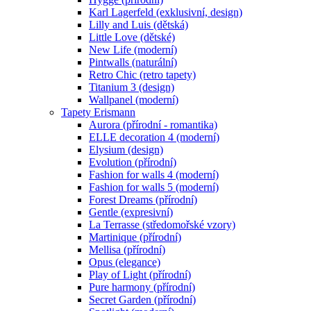
Karl Lagerfeld (exklusivní, design)
Lilly and Luis (dětská)
Little Love (dětské)
New Life (moderní)
Pintwalls (naturální)
Retro Chic (retro tapety)
Titanium 3 (design)
Wallpanel (moderní)
Tapety Erismann
Aurora (přírodní - romantika)
ELLE decoration 4 (moderní)
Elysium (design)
Evolution (přírodní)
Fashion for walls 4 (moderní)
Fashion for walls 5 (moderní)
Forest Dreams (přírodní)
Gentle (expresivní)
La Terrasse (středomořské vzory)
Martinique (přírodní)
Mellisa (přírodní)
Opus (elegance)
Play of Light (přírodní)
Pure harmony (přírodní)
Secret Garden (přírodní)