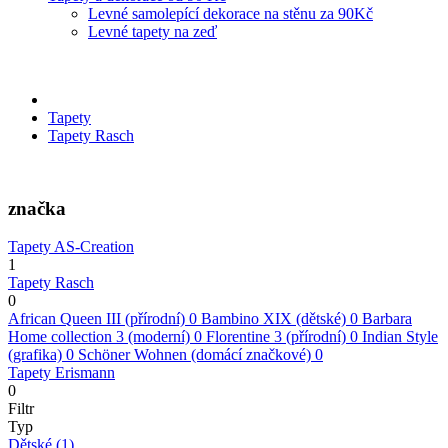
Levné samolepící dekorace na stěnu za 90Kč
Levné tapety na zeď
Tapety
Tapety Rasch
značka
Tapety AS-Creation
1
Tapety Rasch
0
African Queen III (přírodní)
0
Bambino XIX (dětské)
0
Barbara
Home collection 3 (moderní)
0
Florentine 3 (přírodní)
0
Indian Style
(grafika)
0
Schöner Wohnen (domácí značkové)
0
Tapety Erismann
0
Filtr
Typ
Dětské
(1)