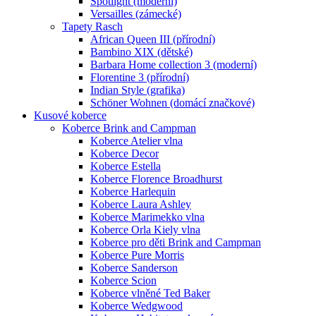
Spotlight (moderní)
Versailles (zámecké)
Tapety Rasch
African Queen III (přírodní)
Bambino XIX (dětské)
Barbara Home collection 3 (moderní)
Florentine 3 (přírodní)
Indian Style (grafika)
Schöner Wohnen (domácí značkové)
Kusové koberce
Koberce Brink and Campman
Koberce Atelier vlna
Koberce Decor
Koberce Estella
Koberce Florence Broadhurst
Koberce Harlequin
Koberce Laura Ashley
Koberce Marimekko vlna
Koberce Orla Kiely vlna
Koberce pro děti Brink and Campman
Koberce Pure Morris
Koberce Sanderson
Koberce Scion
Koberce vlněné Ted Baker
Koberce Wedgwood