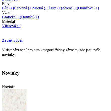
Barva
Bílá
(1)
Červená
(1)
Modrá
(1)
Žlutá
(1)
Zelená
(1)
Oranžová
(1)
Vzor
Grafická
(1)
Domácí
(1)
Material
Vliesová
(1)
Zrušit výběr
V databázi není pro tuto kategorii žádný záznam, zde jsou naše
novinky.
Novinky
Novinka