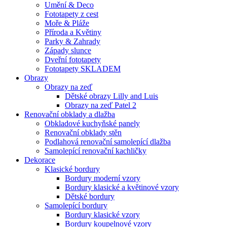
Umění & Deco
Fototapety z cest
Moře & Pláže
Příroda a Květiny
Parky & Zahrady
Západy slunce
Dveřní fototapety
Fototapety SKLADEM
Obrazy
Obrazy na zeď
Dětské obrazy Lilly and Luis
Obrazy na zeď Patel 2
Renovační obklady a dlažba
Obkladové kuchyňské panely
Renovační obklady stěn
Podlahová renovační samolepící dlažba
Samolepící renovační kachličky
Dekorace
Klasické bordury
Bordury moderní vzory
Bordury klasické a květinové vzory
Dětské bordury
Samolepící bordury
Bordury klasické vzory
Bordury koupelnové vzory