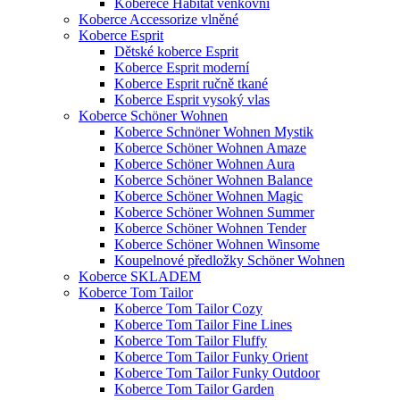
Koberece Habitat venkovní
Koberce Accessorize vlněné
Koberce Esprit
Dětské koberce Esprit
Koberce Esprit moderní
Koberce Esprit ručně tkané
Koberce Esprit vysoký vlas
Koberce Schöner Wohnen
Koberce Schnöner Wohnen Mystik
Koberce Schöner Wohnen Amaze
Koberce Schöner Wohnen Aura
Koberce Schöner Wohnen Balance
Koberce Schöner Wohnen Magic
Koberce Schöner Wohnen Summer
Koberce Schöner Wohnen Tender
Koberce Schöner Wohnen Winsome
Koupelnové předložky Schöner Wohnen
Koberce SKLADEM
Koberce Tom Tailor
Koberce Tom Tailor Cozy
Koberce Tom Tailor Fine Lines
Koberce Tom Tailor Fluffy
Koberce Tom Tailor Funky Orient
Koberce Tom Tailor Funky Outdoor
Koberce Tom Tailor Garden