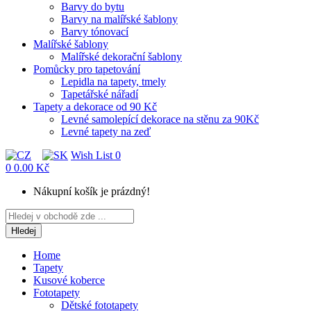
Barvy do bytu
Barvy na malířské šablony
Barvy tónovací
Malířské šablony
Malířské dekorační šablony
Pomůcky pro tapetování
Lepidla na tapety, tmely
Tapetářské nářadí
Tapety a dekorace od 90 Kč
Levné samolepící dekorace na stěnu za 90Kč
Levné tapety na zeď
Wish List
0
0
0.00 Kč
Nákupní košík je prázdný!
Hledej
Home
Tapety
Kusové koberce
Fototapety
Dětské fototapety