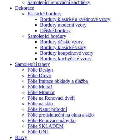
Samolepící renovační kachličky
Dekorace
Klasické bordury
Bordury klasické a květinové vzory
Bordury moderní vzory
Dětské bordury
Samolepící bordury
Bordury dětské vzory
Bordury klasické vzory
Bordury koupelnové vzory
Bordury kuchyňské vzory
Samolepící tapety
Fólie Design
Fólie Dřevo
Fólie Imitace obklady a dlažba
Fólie Metráž
Fólie Mramor
Fólie na Renovaci dveří
Fólie na sklo
Fólie Natur přírodní
Fólie protisluneční na okna a sklo
Fólie Renovace nábytku
Fólie SKLADEM
Fólie UNI
Barvy