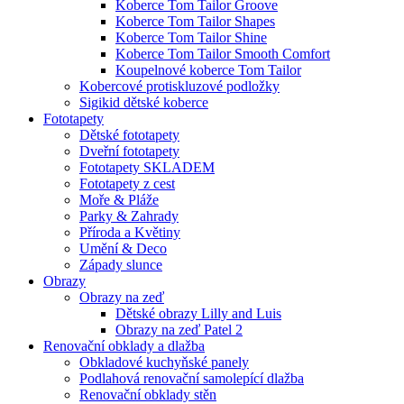
Koberce Tom Tailor Groove
Koberce Tom Tailor Shapes
Koberce Tom Tailor Shine
Koberce Tom Tailor Smooth Comfort
Koupelnové koberce Tom Tailor
Kobercové protiskluzové podložky
Sigikid dětské koberce
Fototapety
Dětské fototapety
Dveřní fototapety
Fototapety SKLADEM
Fototapety z cest
Moře & Pláže
Parky & Zahrady
Příroda a Květiny
Umění & Deco
Západy slunce
Obrazy
Obrazy na zeď
Dětské obrazy Lilly and Luis
Obrazy na zeď Patel 2
Renovační obklady a dlažba
Obkladové kuchyňské panely
Podlahová renovační samolepící dlažba
Renovační obklady stěn