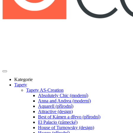
Kategorie
Tapety
Tapety AS-Creation
Absolutely Chic (moderní)
Anna and Andrea (moderní)
Aquarell (přírodní)
Attractive (design)
Best of Kámen a dřevo (přírodní)
El Palacio (zámecké)
House of Turnowsky (design)
Hygge (přírodní)