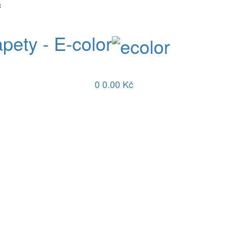
č
apety - E-color
0
0.00 Kč