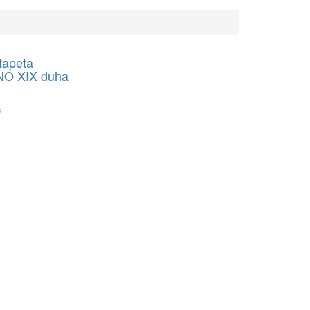
tapeta
O XIX duha
č