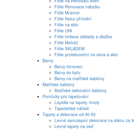
Fólie na Renovaci dveří
Fólie Renovace nábytku
Fólie Mramor
Fólie Natur přírodní
Fólie na sklo
Fólie UNI
Fólie Imitace obklady a dlažba
Fólie Metráž
Fólie SKLADEM
Fólie protisluneční na okna a sklo
Barvy
Barvy tónovací
Barvy do bytu
Barvy na malířské šablony
Malířské šablony
Malířské dekorační šablony
Pomůcky pro tapetování
Lepidla na tapety, tmely
Tapetářské nářadí
Tapety a dekorace od 90 Kč
Levné samolepící dekorace na stěnu za 
Levné tapety na zeď