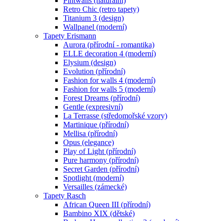
Pintwalls (naturální)
Retro Chic (retro tapety)
Titanium 3 (design)
Wallpanel (moderní)
Tapety Erismann
Aurora (přírodní - romantika)
ELLE decoration 4 (moderní)
Elysium (design)
Evolution (přírodní)
Fashion for walls 4 (moderní)
Fashion for walls 5 (moderní)
Forest Dreams (přírodní)
Gentle (expresivní)
La Terrasse (středomořské vzory)
Martinique (přírodní)
Mellisa (přírodní)
Opus (elegance)
Play of Light (přírodní)
Pure harmony (přírodní)
Secret Garden (přírodní)
Spotlight (moderní)
Versailles (zámecké)
Tapety Rasch
African Queen III (přírodní)
Bambino XIX (dětské)