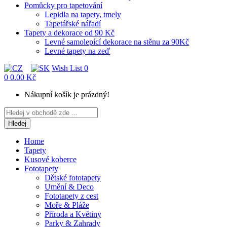
Pomůcky pro tapetování
Lepidla na tapety, tmely
Tapetářské nářadí
Tapety a dekorace od 90 Kč
Levné samolepící dekorace na stěnu za 90Kč
Levné tapety na zeď
Wish List
0
0
0.00 Kč
Nákupní košík je prázdný!
Hledej
Home
Tapety
Kusové koberce
Fototapety
Dětské fototapety
Umění & Deco
Fototapety z cest
Moře & Pláže
Příroda a Květiny
Parky & Zahrady