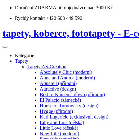
Doručení ZDARMA
při objednávce nad 3000 Kč
Rychlý kontakt +420 608 449 590
tapety, koberce, fototapety - E-c
Kategorie
Tapety
Tapety AS-Creation
Absolutely Chic (moderní)
Anna and Andrea (moderní)
Aquarell (přírodní)
Attractive (design)
Best of Kámen a dřevo (přírodní)
El Palacio (zámecké)
House of Turnowsky (design)
Hygge (přírodní)
Karl Lagerfeld (exklusivní, design)
Lilly and Luis (dětská)
Little Love (dětské)
New Life (moderní)