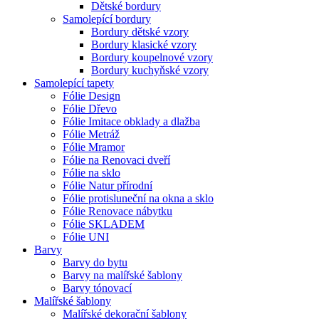
Dětské bordury
Samolepící bordury
Bordury dětské vzory
Bordury klasické vzory
Bordury koupelnové vzory
Bordury kuchyňské vzory
Samolepící tapety
Fólie Design
Fólie Dřevo
Fólie Imitace obklady a dlažba
Fólie Metráž
Fólie Mramor
Fólie na Renovaci dveří
Fólie na sklo
Fólie Natur přírodní
Fólie protisluneční na okna a sklo
Fólie Renovace nábytku
Fólie SKLADEM
Fólie UNI
Barvy
Barvy do bytu
Barvy na malířské šablony
Barvy tónovací
Malířské šablony
Malířské dekorační šablony