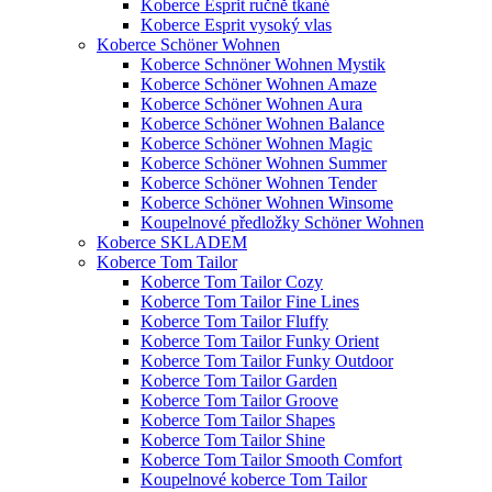
Koberce Esprit ručně tkané
Koberce Esprit vysoký vlas
Koberce Schöner Wohnen
Koberce Schnöner Wohnen Mystik
Koberce Schöner Wohnen Amaze
Koberce Schöner Wohnen Aura
Koberce Schöner Wohnen Balance
Koberce Schöner Wohnen Magic
Koberce Schöner Wohnen Summer
Koberce Schöner Wohnen Tender
Koberce Schöner Wohnen Winsome
Koupelnové předložky Schöner Wohnen
Koberce SKLADEM
Koberce Tom Tailor
Koberce Tom Tailor Cozy
Koberce Tom Tailor Fine Lines
Koberce Tom Tailor Fluffy
Koberce Tom Tailor Funky Orient
Koberce Tom Tailor Funky Outdoor
Koberce Tom Tailor Garden
Koberce Tom Tailor Groove
Koberce Tom Tailor Shapes
Koberce Tom Tailor Shine
Koberce Tom Tailor Smooth Comfort
Koupelnové koberce Tom Tailor