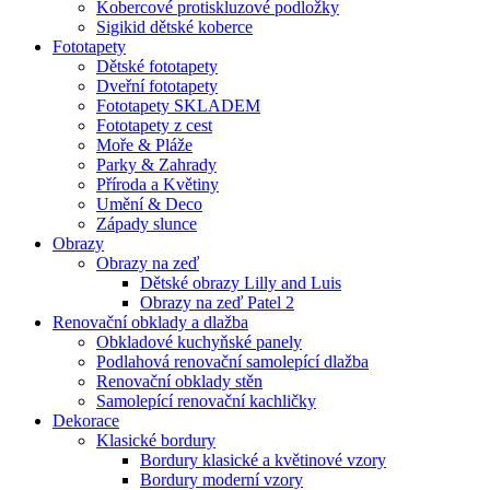
Kobercové protiskluzové podložky
Sigikid dětské koberce
Fototapety
Dětské fototapety
Dveřní fototapety
Fototapety SKLADEM
Fototapety z cest
Moře & Pláže
Parky & Zahrady
Příroda a Květiny
Umění & Deco
Západy slunce
Obrazy
Obrazy na zeď
Dětské obrazy Lilly and Luis
Obrazy na zeď Patel 2
Renovační obklady a dlažba
Obkladové kuchyňské panely
Podlahová renovační samolepící dlažba
Renovační obklady stěn
Samolepící renovační kachličky
Dekorace
Klasické bordury
Bordury klasické a květinové vzory
Bordury moderní vzory