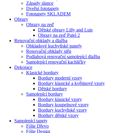
Západy slunce
Dveřní fototapety
Fototapety SKLADEM
Obrazy
Obrazy na zeď
Dětské obrazy Lilly and Luis
Obrazy na zeď Patel 2
Renovační obklady a dlažba
Obkladové kuchyňské panely
Renovační obklady stěn
Podlahová renovační samolepící dlažba
Samolepící renovační kachličky
Dekorace
Klasické bordury
Bordury moderní vzory
Bordury klasické a květinové vzory
Dětské bordury
Samolepící bordury
Bordury klasické vzory
Bordury koupelnové vzory
Bordury kuchyňské vzory
Bordury dětské vzory
Samolepící tapety
Fólie Dřevo
Fólie Design