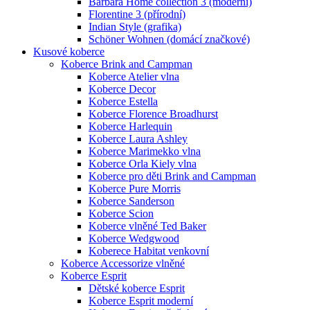
Barbara Home collection 3 (moderní)
Florentine 3 (přírodní)
Indian Style (grafika)
Schöner Wohnen (domácí značkové)
Kusové koberce
Koberce Brink and Campman
Koberce Atelier vlna
Koberce Decor
Koberce Estella
Koberce Florence Broadhurst
Koberce Harlequin
Koberce Laura Ashley
Koberce Marimekko vlna
Koberce Orla Kiely vlna
Koberce pro děti Brink and Campman
Koberce Pure Morris
Koberce Sanderson
Koberce Scion
Koberce vlněné Ted Baker
Koberce Wedgwood
Koberece Habitat venkovní
Koberce Accessorize vlněné
Koberce Esprit
Dětské koberce Esprit
Koberce Esprit moderní