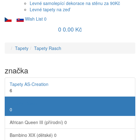
Levné samolepící dekorace na stěnu za 90Kč
Levné tapety na zeď
Wish List
0
0
0.00 Kč
Tapety
Tapety Rasch
značka
Tapety AS-Creation
6
Tapety Rasch
0
African Queen III (přírodní)
0
Bambino XIX (dětské)
0