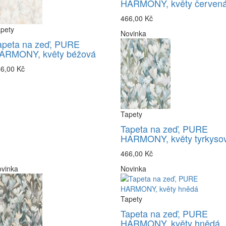
HARMONY, květy červen
466,00 Kč
pety
Novinka
apeta na zeď, PURE
ARMONY, květy béžová
6,00 Kč
Tapety
Tapeta na zeď, PURE
HARMONY, květy tyrkyso
466,00 Kč
vinka
Novinka
Tapety
Tapeta na zeď, PURE
HARMONY, květy hnědá