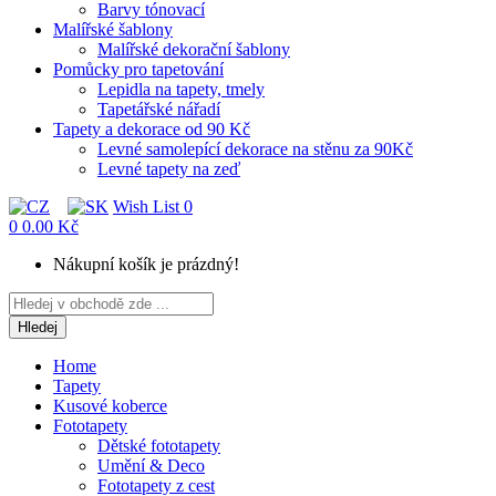
Barvy tónovací
Malířské šablony
Malířské dekorační šablony
Pomůcky pro tapetování
Lepidla na tapety, tmely
Tapetářské nářadí
Tapety a dekorace od 90 Kč
Levné samolepící dekorace na stěnu za 90Kč
Levné tapety na zeď
Wish List
0
0
0.00 Kč
Nákupní košík je prázdný!
Hledej
Home
Tapety
Kusové koberce
Fototapety
Dětské fototapety
Umění & Deco
Fototapety z cest