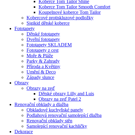
Koberce Tom Tailor Shine
Koberce Tom Tailor Smooth Comfort
Koupelnové koberce Tom Tailor
Kobercové protiskluzové podložky
Sigikid dětské koberce
Fototapety
Dětské fototapety
Dveřní fototapety
Fototapety SKLADEM
Fototapety z cest
Moře & Pláže
Parky & Zahrady
Příroda a Květiny
Umění & Deco
Západy slunce
Obrazy
Obrazy na zeď
Dětské obrazy Lilly and Luis
Obrazy na zeď Patel 2
Renovační obklady a dlažba
Obkladové kuchyňské panely
Podlahová renovační samolepící dlažba
Renovační obklady stěn
Samolepící renovační kachličky
Dekorace