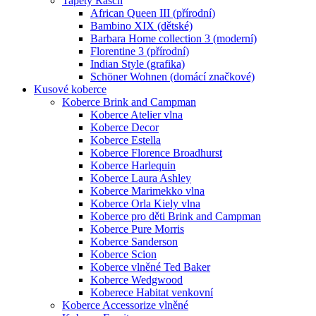
Tapety Rasch
African Queen III (přírodní)
Bambino XIX (dětské)
Barbara Home collection 3 (moderní)
Florentine 3 (přírodní)
Indian Style (grafika)
Schöner Wohnen (domácí značkové)
Kusové koberce
Koberce Brink and Campman
Koberce Atelier vlna
Koberce Decor
Koberce Estella
Koberce Florence Broadhurst
Koberce Harlequin
Koberce Laura Ashley
Koberce Marimekko vlna
Koberce Orla Kiely vlna
Koberce pro děti Brink and Campman
Koberce Pure Morris
Koberce Sanderson
Koberce Scion
Koberce vlněné Ted Baker
Koberce Wedgwood
Koberece Habitat venkovní
Koberce Accessorize vlněné