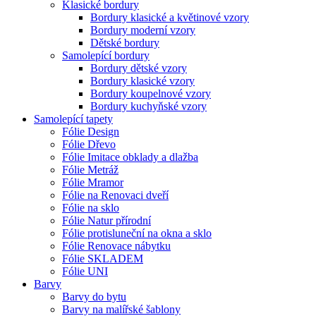
Klasické bordury
Bordury klasické a květinové vzory
Bordury moderní vzory
Dětské bordury
Samolepící bordury
Bordury dětské vzory
Bordury klasické vzory
Bordury koupelnové vzory
Bordury kuchyňské vzory
Samolepící tapety
Fólie Design
Fólie Dřevo
Fólie Imitace obklady a dlažba
Fólie Metráž
Fólie Mramor
Fólie na Renovaci dveří
Fólie na sklo
Fólie Natur přírodní
Fólie protisluneční na okna a sklo
Fólie Renovace nábytku
Fólie SKLADEM
Fólie UNI
Barvy
Barvy do bytu
Barvy na malířské šablony