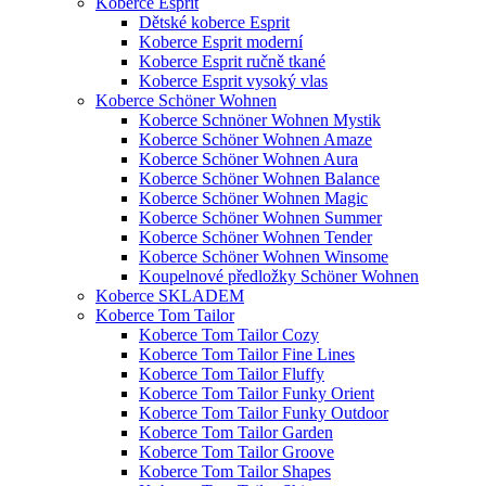
Koberce Esprit
Dětské koberce Esprit
Koberce Esprit moderní
Koberce Esprit ručně tkané
Koberce Esprit vysoký vlas
Koberce Schöner Wohnen
Koberce Schnöner Wohnen Mystik
Koberce Schöner Wohnen Amaze
Koberce Schöner Wohnen Aura
Koberce Schöner Wohnen Balance
Koberce Schöner Wohnen Magic
Koberce Schöner Wohnen Summer
Koberce Schöner Wohnen Tender
Koberce Schöner Wohnen Winsome
Koupelnové předložky Schöner Wohnen
Koberce SKLADEM
Koberce Tom Tailor
Koberce Tom Tailor Cozy
Koberce Tom Tailor Fine Lines
Koberce Tom Tailor Fluffy
Koberce Tom Tailor Funky Orient
Koberce Tom Tailor Funky Outdoor
Koberce Tom Tailor Garden
Koberce Tom Tailor Groove
Koberce Tom Tailor Shapes