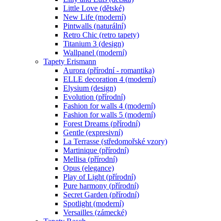
Little Love (dětské)
New Life (moderní)
Pintwalls (naturální)
Retro Chic (retro tapety)
Titanium 3 (design)
Wallpanel (moderní)
Tapety Erismann
Aurora (přírodní - romantika)
ELLE decoration 4 (moderní)
Elysium (design)
Evolution (přírodní)
Fashion for walls 4 (moderní)
Fashion for walls 5 (moderní)
Forest Dreams (přírodní)
Gentle (expresivní)
La Terrasse (středomořské vzory)
Martinique (přírodní)
Mellisa (přírodní)
Opus (elegance)
Play of Light (přírodní)
Pure harmony (přírodní)
Secret Garden (přírodní)
Spotlight (moderní)
Versailles (zámecké)