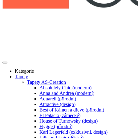
Kategorie
Tapety
Tapety AS-Creation
Absolutely Chic (moderní)
Anna and Andrea (moderní)
Aquarell (přírodní)
Attractive (design)
Best of Kámen a dřevo (přírodní)
El Palacio (zámecké)
House of Turnowsky (design)
Hygge (přírodní)
Karl Lagerfeld (exklusivní, design)
Lilly and Luis (dětská)