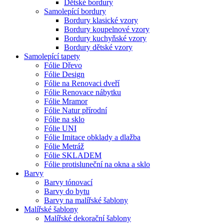
Dětské bordury
Samolepící bordury
Bordury klasické vzory
Bordury koupelnové vzory
Bordury kuchyňské vzory
Bordury dětské vzory
Samolepící tapety
Fólie Dřevo
Fólie Design
Fólie na Renovaci dveří
Fólie Renovace nábytku
Fólie Mramor
Fólie Natur přírodní
Fólie na sklo
Fólie UNI
Fólie Imitace obklady a dlažba
Fólie Metráž
Fólie SKLADEM
Fólie protisluneční na okna a sklo
Barvy
Barvy tónovací
Barvy do bytu
Barvy na malířské šablony
Malířské šablony
Malířské dekorační šablony