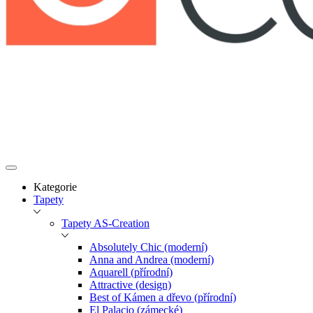
Kategorie
Tapety
Tapety AS-Creation
Absolutely Chic (moderní)
Anna and Andrea (moderní)
Aquarell (přírodní)
Attractive (design)
Best of Kámen a dřevo (přírodní)
El Palacio (zámecké)