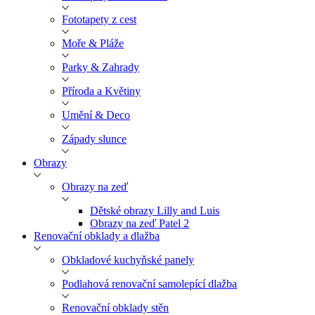
Fototapety z cest
Moře & Pláže
Parky & Zahrady
Příroda a Květiny
Umění & Deco
Západy slunce
Obrazy
Obrazy na zeď
Dětské obrazy Lilly and Luis
Obrazy na zeď Patel 2
Renovační obklady a dlažba
Obkladové kuchyňské panely
Podlahová renovační samolepící dlažba
Renovační obklady stěn