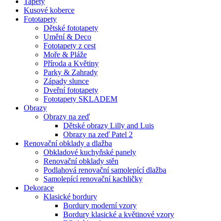
Tapety
Kusové koberce
Fototapety
Dětské fototapety
Umění & Deco
Fototapety z cest
Moře & Pláže
Příroda a Květiny
Parky & Zahrady
Západy slunce
Dveřní fototapety
Fototapety SKLADEM
Obrazy
Obrazy na zeď
Dětské obrazy Lilly and Luis
Obrazy na zeď Patel 2
Renovační obklady a dlažba
Obkladové kuchyňské panely
Renovační obklady stěn
Podlahová renovační samolepící dlažba
Samolepící renovační kachličky
Dekorace
Klasické bordury
Bordury moderní vzory
Bordury klasické a květinové vzory