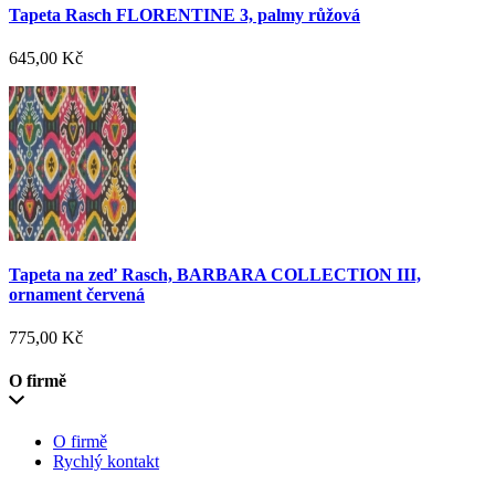
Tapeta Rasch FLORENTINE 3, palmy růžová
645,00 Kč
Tapeta na zeď Rasch, BARBARA COLLECTION III,
ornament červená
775,00 Kč
O firmě
O firmě
Rychlý kontakt