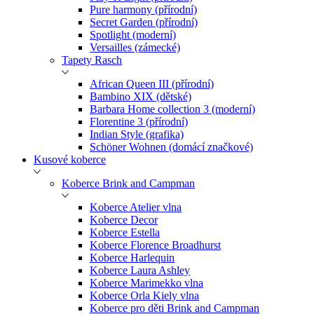
Pure harmony (přírodní)
Secret Garden (přírodní)
Spotlight (moderní)
Versailles (zámecké)
Tapety Rasch
African Queen III (přírodní)
Bambino XIX (dětské)
Barbara Home collection 3 (moderní)
Florentine 3 (přírodní)
Indian Style (grafika)
Schöner Wohnen (domácí značkové)
Kusové koberce
Koberce Brink and Campman
Koberce Atelier vlna
Koberce Decor
Koberce Estella
Koberce Florence Broadhurst
Koberce Harlequin
Koberce Laura Ashley
Koberce Marimekko vlna
Koberce Orla Kiely vlna
Koberce pro děti Brink and Campman