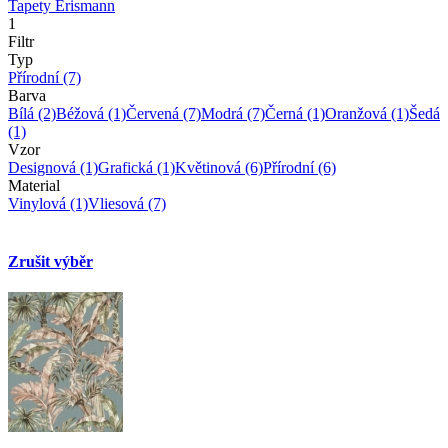
Tapety Erismann
1
Filtr
Typ
Přírodní
(7)
Barva
Bílá
(2)
Béžová
(1)
Červená
(7)
Modrá
(7)
Černá
(1)
Oranžová
(1)
Šedá
(1)
Vzor
Designová
(1)
Grafická
(1)
Květinová
(6)
Přírodní
(6)
Material
Vinylová
(1)
Vliesová
(7)
Zrušit výběr