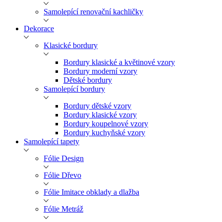
Samolepící renovační kachličky
Dekorace
Klasické bordury
Bordury klasické a květinové vzory
Bordury moderní vzory
Dětské bordury
Samolepící bordury
Bordury dětské vzory
Bordury klasické vzory
Bordury koupelnové vzory
Bordury kuchyňské vzory
Samolepící tapety
Fólie Design
Fólie Dřevo
Fólie Imitace obklady a dlažba
Fólie Metráž