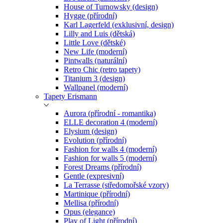
House of Turnowsky (design)
Hygge (přírodní)
Karl Lagerfeld (exklusivní, design)
Lilly and Luis (dětská)
Little Love (dětské)
New Life (moderní)
Pintwalls (naturální)
Retro Chic (retro tapety)
Titanium 3 (design)
Wallpanel (moderní)
Tapety Erismann
Aurora (přírodní - romantika)
ELLE decoration 4 (moderní)
Elysium (design)
Evolution (přírodní)
Fashion for walls 4 (moderní)
Fashion for walls 5 (moderní)
Forest Dreams (přírodní)
Gentle (expresivní)
La Terrasse (středomořské vzory)
Martinique (přírodní)
Mellisa (přírodní)
Opus (elegance)
Play of Light (přírodní)