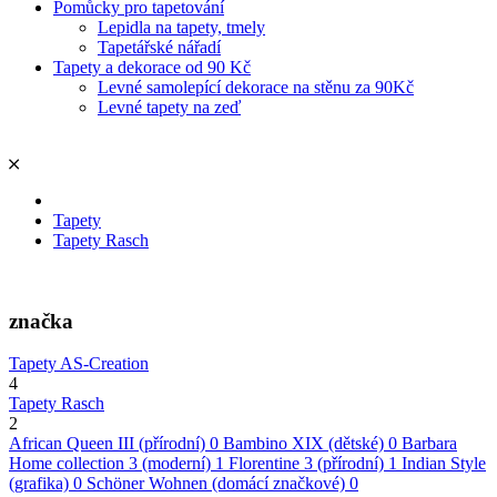
Pomůcky pro tapetování
Lepidla na tapety, tmely
Tapetářské nářadí
Tapety a dekorace od 90 Kč
Levné samolepící dekorace na stěnu za 90Kč
Levné tapety na zeď
Tapety
Tapety Rasch
značka
Tapety AS-Creation
4
Tapety Rasch
2
African Queen III (přírodní)
0
Bambino XIX (dětské)
0
Barbara
Home collection 3 (moderní)
1
Florentine 3 (přírodní)
1
Indian Style
(grafika)
0
Schöner Wohnen (domácí značkové)
0