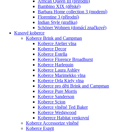
African Queen III (přírodní)
Bambino XIX (dětské)
Barbara Home collection 3 (moderní)
Florentine 3 (přírodní)
Indian Style (grafika)
Schöner Wohnen (domácí značkové)
Kusové koberce
Koberce Brink and Campman
Koberce Atelier vlna
Koberce Decor
Koberce Estella
Koberce Florence Broadhurst
Koberce Harlequin
Koberce Laura Ashley
Koberce Marimekko vlna
Koberce Orla Kiely vlna
Koberce pro děti Brink and Campman
Koberce Pure Morris
Koberce Sanderson
Koberce Scion
Koberce vlněné Ted Baker
Koberce Wedgwood
Koberece Habitat venkovní
Koberce Accessorize vlněné
Koberce Esprit