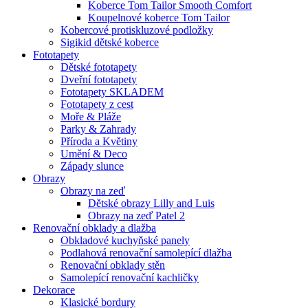
Koberce Tom Tailor Smooth Comfort
Koupelnové koberce Tom Tailor
Kobercové protiskluzové podložky
Sigikid dětské koberce
Fototapety
Dětské fototapety
Dveřní fototapety
Fototapety SKLADEM
Fototapety z cest
Moře & Pláže
Parky & Zahrady
Příroda a Květiny
Umění & Deco
Západy slunce
Obrazy
Obrazy na zeď
Dětské obrazy Lilly and Luis
Obrazy na zeď Patel 2
Renovační obklady a dlažba
Obkladové kuchyňské panely
Podlahová renovační samolepící dlažba
Renovační obklady stěn
Samolepící renovační kachličky
Dekorace
Klasické bordury