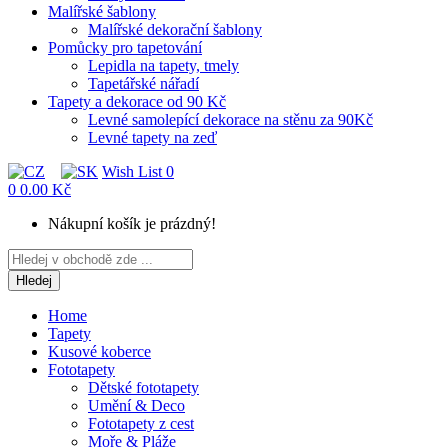
Malířské šablony
Malířské dekorační šablony
Pomůcky pro tapetování
Lepidla na tapety, tmely
Tapetářské nářadí
Tapety a dekorace od 90 Kč
Levné samolepící dekorace na stěnu za 90Kč
Levné tapety na zeď
Wish List
0
0
0.00 Kč
Nákupní košík je prázdný!
Hledej
Home
Tapety
Kusové koberce
Fototapety
Dětské fototapety
Umění & Deco
Fototapety z cest
Moře & Pláže