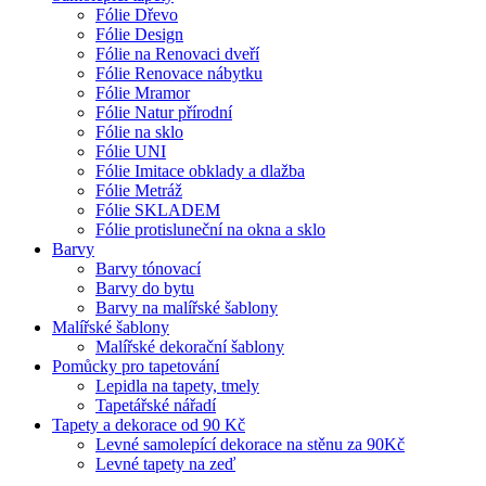
Fólie Dřevo
Fólie Design
Fólie na Renovaci dveří
Fólie Renovace nábytku
Fólie Mramor
Fólie Natur přírodní
Fólie na sklo
Fólie UNI
Fólie Imitace obklady a dlažba
Fólie Metráž
Fólie SKLADEM
Fólie protisluneční na okna a sklo
Barvy
Barvy tónovací
Barvy do bytu
Barvy na malířské šablony
Malířské šablony
Malířské dekorační šablony
Pomůcky pro tapetování
Lepidla na tapety, tmely
Tapetářské nářadí
Tapety a dekorace od 90 Kč
Levné samolepící dekorace na stěnu za 90Kč
Levné tapety na zeď