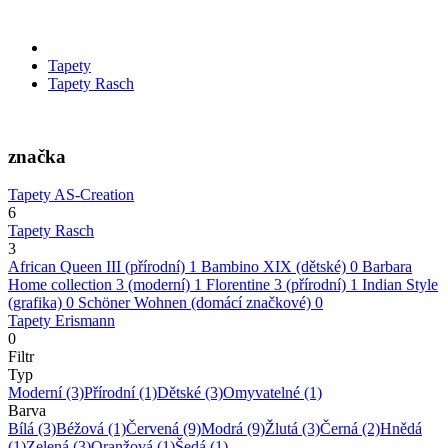
Tapety
Tapety Rasch
značka
Tapety AS-Creation
6
Tapety Rasch
3
African Queen III (přírodní)
1
Bambino XIX (dětské)
0
Barbara
Home collection 3 (moderní)
1
Florentine 3 (přírodní)
1
Indian Style
(grafika)
0
Schöner Wohnen (domácí značkové)
0
Tapety Erismann
0
Filtr
Typ
Moderní
(3)
Přírodní
(1)
Dětské
(3)
Omyvatelné
(1)
Barva
Bílá
(3)
Béžová
(1)
Červená
(9)
Modrá
(9)
Žlutá
(3)
Černá
(2)
Hnědá
(1)
Zelená
(3)
Oranžová
(1)
Šedá
(1)