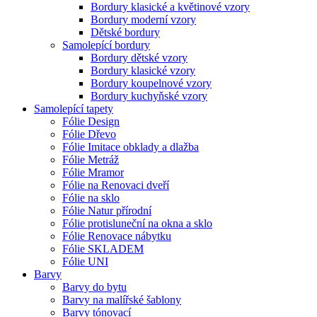
Bordury klasické a květinové vzory
Bordury moderní vzory
Dětské bordury
Samolepící bordury
Bordury dětské vzory
Bordury klasické vzory
Bordury koupelnové vzory
Bordury kuchyňské vzory
Samolepící tapety
Fólie Design
Fólie Dřevo
Fólie Imitace obklady a dlažba
Fólie Metráž
Fólie Mramor
Fólie na Renovaci dveří
Fólie na sklo
Fólie Natur přírodní
Fólie protisluneční na okna a sklo
Fólie Renovace nábytku
Fólie SKLADEM
Fólie UNI
Barvy
Barvy do bytu
Barvy na malířské šablony
Barvy tónovací