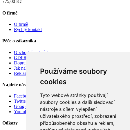
775,00 Kč
O firmě
O firmě
Rychlý kontakt
Péče o zákazníka
Obchodní podmínky
GDPR
Doprava
Jak nakupovat
Používáme soubory
Reklamace
cookies
Najdete nás
Tyto webové stránky používají
Facebook
Twitter
soubory cookies a další sledovací
Google
nástroje s cílem vylepšení
Youtube
uživatelského prostředí, zobrazení
přizpůsobeného obsahu a reklam,
Odkazy