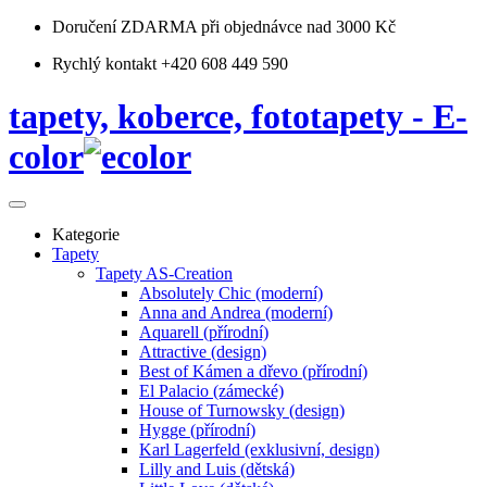
Doručení ZDARMA
při objednávce nad 3000 Kč
Rychlý kontakt +420 608 449 590
tapety, koberce, fototapety - E-
color
Kategorie
Tapety
Tapety AS-Creation
Absolutely Chic (moderní)
Anna and Andrea (moderní)
Aquarell (přírodní)
Attractive (design)
Best of Kámen a dřevo (přírodní)
El Palacio (zámecké)
House of Turnowsky (design)
Hygge (přírodní)
Karl Lagerfeld (exklusivní, design)
Lilly and Luis (dětská)