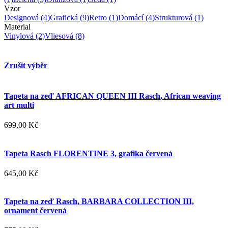
Vzor
Designová
(4)
Grafická
(9)
Retro
(1)
Domácí
(4)
Strukturová
(1)
Material
Vinylová
(2)
Vliesová
(8)
Zrušit výběr
Tapeta na zeď AFRICAN QUEEN III Rasch, African weaving
art multi
699,00 Kč
Tapeta Rasch FLORENTINE 3, grafika červená
645,00 Kč
Tapeta na zeď Rasch, BARBARA COLLECTION III,
ornament červená