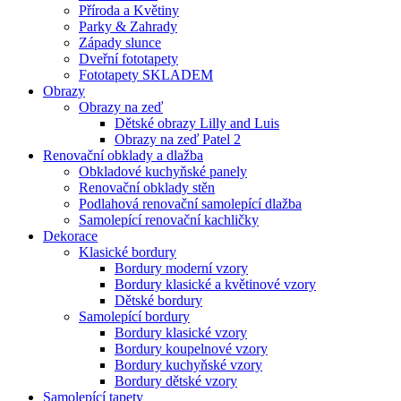
Příroda a Květiny
Parky & Zahrady
Západy slunce
Dveřní fototapety
Fototapety SKLADEM
Obrazy
Obrazy na zeď
Dětské obrazy Lilly and Luis
Obrazy na zeď Patel 2
Renovační obklady a dlažba
Obkladové kuchyňské panely
Renovační obklady stěn
Podlahová renovační samolepící dlažba
Samolepící renovační kachličky
Dekorace
Klasické bordury
Bordury moderní vzory
Bordury klasické a květinové vzory
Dětské bordury
Samolepící bordury
Bordury klasické vzory
Bordury koupelnové vzory
Bordury kuchyňské vzory
Bordury dětské vzory
Samolepící tapety