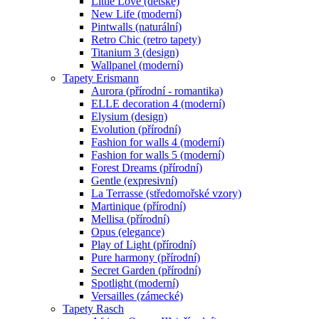
Little Love (dětské)
New Life (moderní)
Pintwalls (naturální)
Retro Chic (retro tapety)
Titanium 3 (design)
Wallpanel (moderní)
Tapety Erismann
Aurora (přírodní - romantika)
ELLE decoration 4 (moderní)
Elysium (design)
Evolution (přírodní)
Fashion for walls 4 (moderní)
Fashion for walls 5 (moderní)
Forest Dreams (přírodní)
Gentle (expresivní)
La Terrasse (středomořské vzory)
Martinique (přírodní)
Mellisa (přírodní)
Opus (elegance)
Play of Light (přírodní)
Pure harmony (přírodní)
Secret Garden (přírodní)
Spotlight (moderní)
Versailles (zámecké)
Tapety Rasch