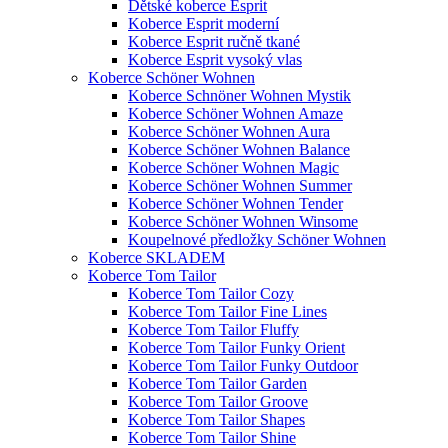
Dětské koberce Esprit
Koberce Esprit moderní
Koberce Esprit ručně tkané
Koberce Esprit vysoký vlas
Koberce Schöner Wohnen
Koberce Schnöner Wohnen Mystik
Koberce Schöner Wohnen Amaze
Koberce Schöner Wohnen Aura
Koberce Schöner Wohnen Balance
Koberce Schöner Wohnen Magic
Koberce Schöner Wohnen Summer
Koberce Schöner Wohnen Tender
Koberce Schöner Wohnen Winsome
Koupelnové předložky Schöner Wohnen
Koberce SKLADEM
Koberce Tom Tailor
Koberce Tom Tailor Cozy
Koberce Tom Tailor Fine Lines
Koberce Tom Tailor Fluffy
Koberce Tom Tailor Funky Orient
Koberce Tom Tailor Funky Outdoor
Koberce Tom Tailor Garden
Koberce Tom Tailor Groove
Koberce Tom Tailor Shapes
Koberce Tom Tailor Shine