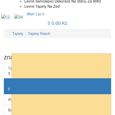
Levné Samolepící Dekorace Na Stěnu Za 90Kč
Levné Tapety Na Zeď
Wish List
0
0
0.00 Kč
Tapety
Tapety Rasch
značka
Tapety AS-Creation
3
Tapety Rasch
0
African Queen III (přírodní)
0
Bambino XIX (dětské)
0