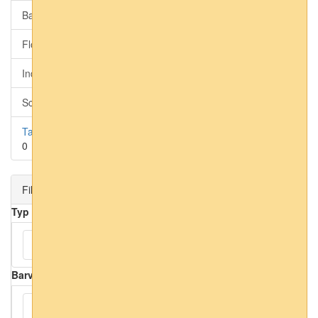
Barbara Home collection 3 (moderní)
0
Florentine 3 (přírodní)
0
Indian Style (grafika)
0
Schöner Wohnen (domácí značkové)
0
Tapety Erismann
0
Filtr
Typ
Omyvatelné
(3)
Barva
Bílá
(1)