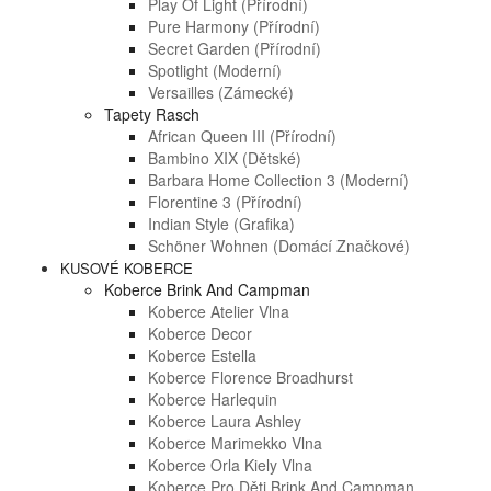
Play Of Light (přírodní)
Pure Harmony (přírodní)
Secret Garden (přírodní)
Spotlight (moderní)
Versailles (zámecké)
Tapety Rasch
African Queen III (přírodní)
Bambino XIX (dětské)
Barbara Home Collection 3 (moderní)
Florentine 3 (přírodní)
Indian Style (grafika)
Schöner Wohnen (domácí Značkové)
KUSOVÉ KOBERCE
Koberce Brink And Campman
Koberce Atelier Vlna
Koberce Decor
Koberce Estella
Koberce Florence Broadhurst
Koberce Harlequin
Koberce Laura Ashley
Koberce Marimekko Vlna
Koberce Orla Kiely Vlna
Koberce Pro Děti Brink And Campman