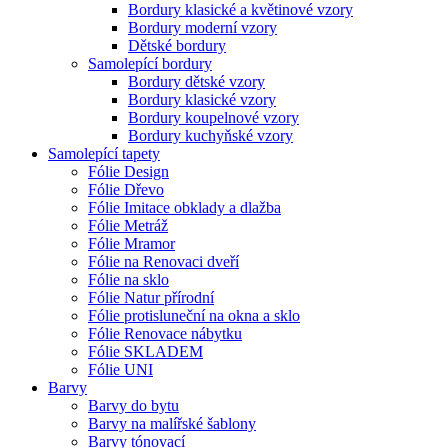
Bordury klasické a květinové vzory
Bordury moderní vzory
Dětské bordury
Samolepící bordury
Bordury dětské vzory
Bordury klasické vzory
Bordury koupelnové vzory
Bordury kuchyňské vzory
Samolepící tapety
Fólie Design
Fólie Dřevo
Fólie Imitace obklady a dlažba
Fólie Metráž
Fólie Mramor
Fólie na Renovaci dveří
Fólie na sklo
Fólie Natur přírodní
Fólie protisluneční na okna a sklo
Fólie Renovace nábytku
Fólie SKLADEM
Fólie UNI
Barvy
Barvy do bytu
Barvy na malířské šablony
Barvy tónovací