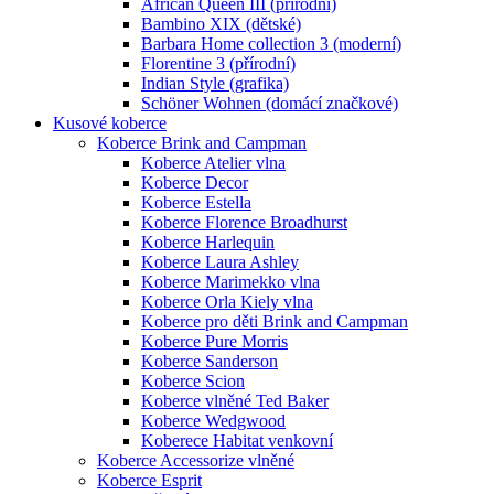
African Queen III (přírodní)
Bambino XIX (dětské)
Barbara Home collection 3 (moderní)
Florentine 3 (přírodní)
Indian Style (grafika)
Schöner Wohnen (domácí značkové)
Kusové koberce
Koberce Brink and Campman
Koberce Atelier vlna
Koberce Decor
Koberce Estella
Koberce Florence Broadhurst
Koberce Harlequin
Koberce Laura Ashley
Koberce Marimekko vlna
Koberce Orla Kiely vlna
Koberce pro děti Brink and Campman
Koberce Pure Morris
Koberce Sanderson
Koberce Scion
Koberce vlněné Ted Baker
Koberce Wedgwood
Koberece Habitat venkovní
Koberce Accessorize vlněné
Koberce Esprit