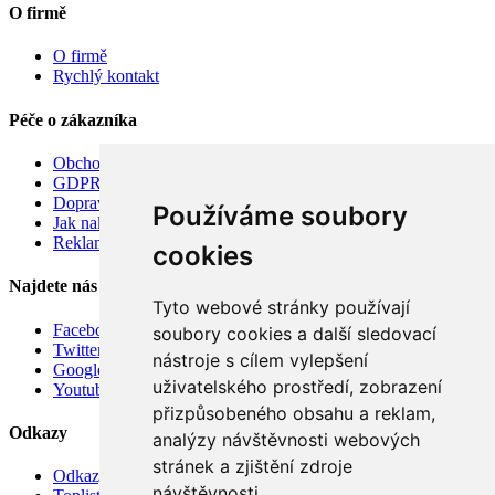
O firmě
O firmě
Rychlý kontakt
Péče o zákazníka
Obchodní podmínky
GDPR
Doprava
Používáme soubory
Jak nakupovat
Reklamace
cookies
Najdete nás
Tyto webové stránky používají
Facebook
soubory cookies a další sledovací
Twitter
nástroje s cílem vylepšení
Google
uživatelského prostředí, zobrazení
Youtube
přizpůsobeného obsahu a reklam,
Odkazy
analýzy návštěvnosti webových
stránek a zjištění zdroje
Odkazy
návštěvnosti.