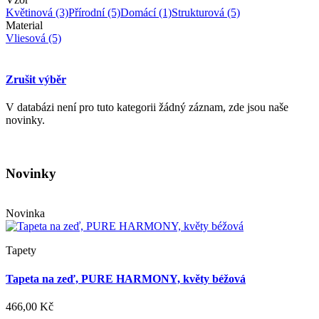
Květinová
(3)
Přírodní
(5)
Domácí
(1)
Strukturová
(5)
Material
Vliesová
(5)
Zrušit výběr
V databázi není pro tuto kategorii žádný záznam, zde jsou naše
novinky.
Novinky
Novinka
Tapety
Tapeta na zeď, PURE HARMONY, květy béžová
466,00 Kč