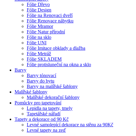
Fólie Dřevo
Fólie Design
Fólie na Renovaci dveří
Fólie Renovace nábytku
Fólie Mramor
Fólie Natur přírodní
Fólie na sklo
Fólie UNI
Fólie Imitace obklady a dlažba
Fólie Metráž
Fólie SKLADEM
Fólie protisluneční na okna a sklo
Barvy
Barvy tónovací
Barvy do bytu
Barvy na malířské šablony
Malířské šablony
Malířské dekorační šablony
Pomůcky pro tapetování
Lepidla na tapety, tmely
Tapetářské nářadí
Tapety a dekorace od 90 Kč
Levné samolepící dekorace na stěnu za 90Kč
Levné tapety na zeď