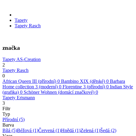
Tapety
Tapety Rasch
značka
Tapety AS-Creation
2
Tapety Rasch
0
African Queen III (přírodní)
0
Bambino XIX (dětské)
0
Barbara
Home collection 3 (moderní)
0
Florentine 3 (přírodní)
0
Indian Style
(grafika)
0
Schöner Wohnen (domácí značkové)
0
Tapety Erismann
3
Filtr
Typ
Přírodní
(5)
Barva
Bílá
(5)
Béžová
(1)
Červená
(1)
Hnědá
(1)
Zelená
(1)
Šedá
(2)
Vzor