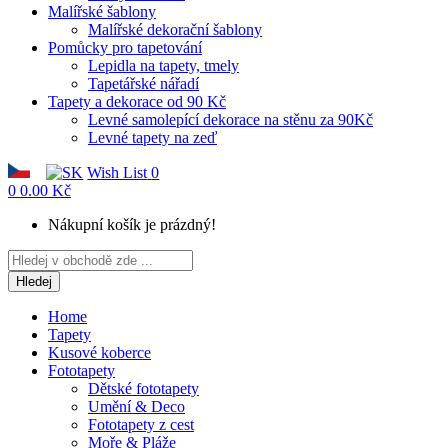
Malířské šablony
Malířské dekorační šablony
Pomůcky pro tapetování
Lepidla na tapety, tmely
Tapetářské nářadí
Tapety a dekorace od 90 Kč
Levné samolepící dekorace na stěnu za 90Kč
Levné tapety na zeď
Wish List
0
0
0.00 Kč
Nákupní košík je prázdný!
Hledej
Home
Tapety
Kusové koberce
Fototapety
Dětské fototapety
Umění & Deco
Fototapety z cest
Moře & Pláže