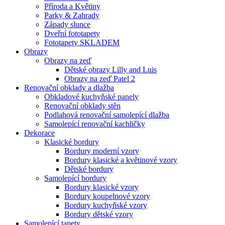
Příroda a Květiny
Parky & Zahrady
Západy slunce
Dveřní fototapety
Fototapety SKLADEM
Obrazy
Obrazy na zeď
Dětské obrazy Lilly and Luis
Obrazy na zeď Patel 2
Renovační obklady a dlažba
Obkladové kuchyňské panely
Renovační obklady stěn
Podlahová renovační samolepící dlažba
Samolepící renovační kachličky
Dekorace
Klasické bordury
Bordury moderní vzory
Bordury klasické a květinové vzory
Dětské bordury
Samolepící bordury
Bordury klasické vzory
Bordury koupelnové vzory
Bordury kuchyňské vzory
Bordury dětské vzory
Samolepící tapety