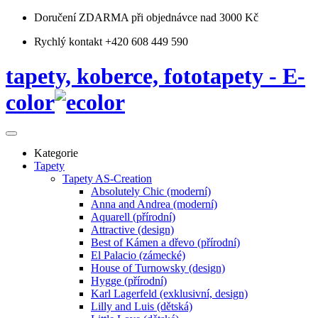
Doručení ZDARMA
při objednávce nad 3000 Kč
Rychlý kontakt +420 608 449 590
tapety, koberce, fototapety - E-
color
Kategorie
Tapety
Tapety AS-Creation
Absolutely Chic (moderní)
Anna and Andrea (moderní)
Aquarell (přírodní)
Attractive (design)
Best of Kámen a dřevo (přírodní)
El Palacio (zámecké)
House of Turnowsky (design)
Hygge (přírodní)
Karl Lagerfeld (exklusivní, design)
Lilly and Luis (dětská)