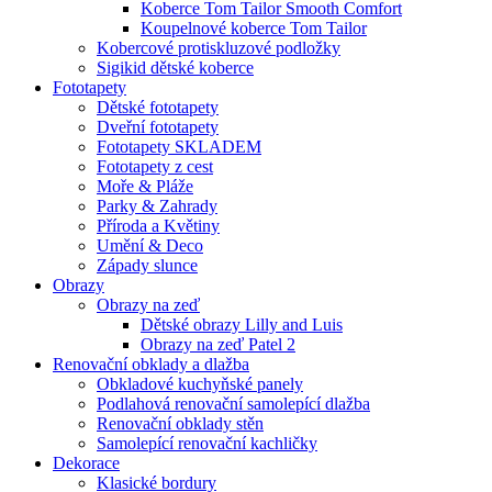
Koberce Tom Tailor Smooth Comfort
Koupelnové koberce Tom Tailor
Kobercové protiskluzové podložky
Sigikid dětské koberce
Fototapety
Dětské fototapety
Dveřní fototapety
Fototapety SKLADEM
Fototapety z cest
Moře & Pláže
Parky & Zahrady
Příroda a Květiny
Umění & Deco
Západy slunce
Obrazy
Obrazy na zeď
Dětské obrazy Lilly and Luis
Obrazy na zeď Patel 2
Renovační obklady a dlažba
Obkladové kuchyňské panely
Podlahová renovační samolepící dlažba
Renovační obklady stěn
Samolepící renovační kachličky
Dekorace
Klasické bordury