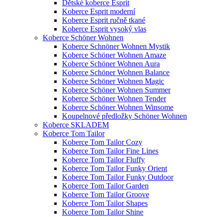
Dětské koberce Esprit
Koberce Esprit moderní
Koberce Esprit ručně tkané
Koberce Esprit vysoký vlas
Koberce Schöner Wohnen
Koberce Schnöner Wohnen Mystik
Koberce Schöner Wohnen Amaze
Koberce Schöner Wohnen Aura
Koberce Schöner Wohnen Balance
Koberce Schöner Wohnen Magic
Koberce Schöner Wohnen Summer
Koberce Schöner Wohnen Tender
Koberce Schöner Wohnen Winsome
Koupelnové předložky Schöner Wohnen
Koberce SKLADEM
Koberce Tom Tailor
Koberce Tom Tailor Cozy
Koberce Tom Tailor Fine Lines
Koberce Tom Tailor Fluffy
Koberce Tom Tailor Funky Orient
Koberce Tom Tailor Funky Outdoor
Koberce Tom Tailor Garden
Koberce Tom Tailor Groove
Koberce Tom Tailor Shapes
Koberce Tom Tailor Shine