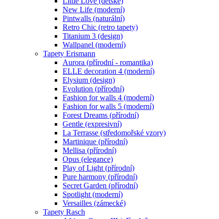
Little Love (dětské)
New Life (moderní)
Pintwalls (naturální)
Retro Chic (retro tapety)
Titanium 3 (design)
Wallpanel (moderní)
Tapety Erismann
Aurora (přírodní - romantika)
ELLE decoration 4 (moderní)
Elysium (design)
Evolution (přírodní)
Fashion for walls 4 (moderní)
Fashion for walls 5 (moderní)
Forest Dreams (přírodní)
Gentle (expresivní)
La Terrasse (středomořské vzory)
Martinique (přírodní)
Mellisa (přírodní)
Opus (elegance)
Play of Light (přírodní)
Pure harmony (přírodní)
Secret Garden (přírodní)
Spotlight (moderní)
Versailles (zámecké)
Tapety Rasch