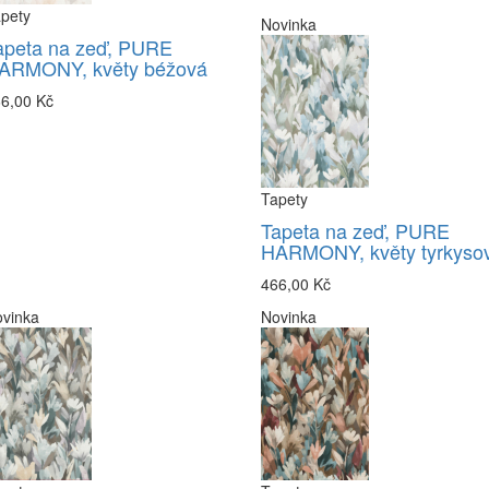
pety
Novinka
apeta na zeď, PURE
ARMONY, květy béžová
6,00 Kč
Tapety
Tapeta na zeď, PURE
HARMONY, květy tyrkyso
466,00 Kč
vinka
Novinka