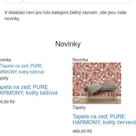
V databázi není pro tuto kategorii žádný záznam, zde jsou naše
novinky.
Novinky
vinka
Novinka
pety
apeta na zeď, PURE
ARMONY, květy béžová
6,00 Kč
Tapety
Tapeta na zeď, PURE
HARMONY, květy červen
466,00 Kč