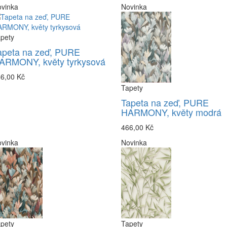
vinka
Novinka
pety
apeta na zeď, PURE
ARMONY, květy tyrkysová
6,00 Kč
Tapety
Tapeta na zeď, PURE
HARMONY, květy modrá
466,00 Kč
vinka
Novinka
pety
Tapety