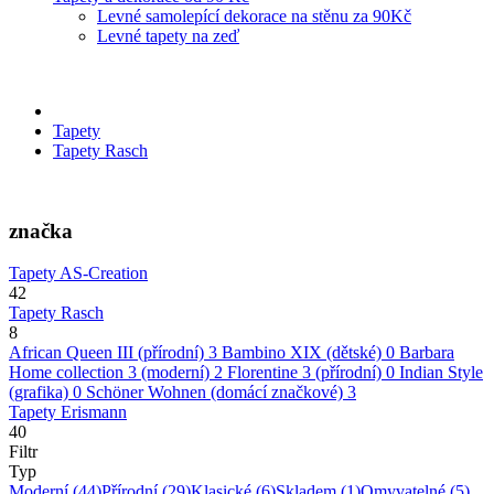
Levné samolepící dekorace na stěnu za 90Kč
Levné tapety na zeď
Tapety
Tapety Rasch
značka
Tapety AS-Creation
42
Tapety Rasch
8
African Queen III (přírodní)
3
Bambino XIX (dětské)
0
Barbara
Home collection 3 (moderní)
2
Florentine 3 (přírodní)
0
Indian Style
(grafika)
0
Schöner Wohnen (domácí značkové)
3
Tapety Erismann
40
Filtr
Typ
Moderní
(44)
Přírodní
(29)
Klasické
(6)
Skladem
(1)
Omyvatelné
(5)