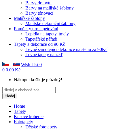
Barvy do bytu
Barvy na malířské šablony
Barvy tónovací
Malířské šablony
Malířské dekorační šablony
Pomůcky pro tapetování
Lepidla na tapety, tmely
Tapetářské nářadí
Tapety a dekorace od 90 Kč
Levné samolepící dekorace na stěnu za 90Kč
Levné tapety na zeď
Wish List
0
0
0.00 Kč
Nákupní košík je prázdný!
Hledej
Home
Tapety
Kusové koberce
Fototapety
Dětské fototapety