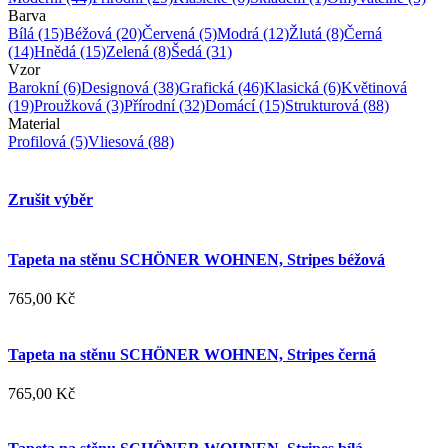
Barva
Bílá
(15)
Béžová
(20)
Červená
(5)
Modrá
(12)
Žlutá
(8)
Černá
(14)
Hnědá
(15)
Zelená
(8)
Šedá
(31)
Vzor
Barokní
(6)
Designová
(38)
Grafická
(46)
Klasická
(6)
Květinová
(19)
Proužková
(3)
Přírodní
(32)
Domácí
(15)
Strukturová
(88)
Material
Profilová
(5)
Vliesová
(88)
Zrušit výběr
Tapeta na stěnu SCHÖNER WOHNEN, Stripes béžová
765,00 Kč
Tapeta na stěnu SCHÖNER WOHNEN, Stripes černá
765,00 Kč