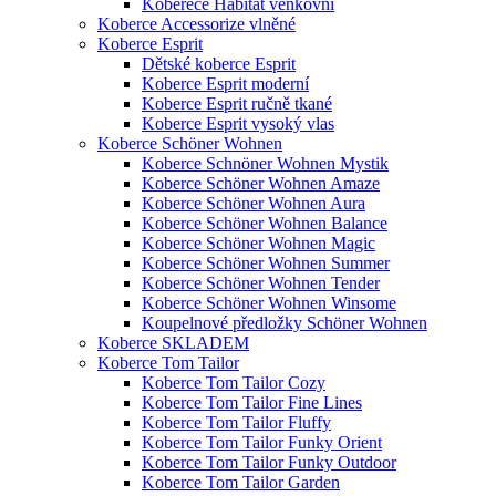
Koberece Habitat venkovní
Koberce Accessorize vlněné
Koberce Esprit
Dětské koberce Esprit
Koberce Esprit moderní
Koberce Esprit ručně tkané
Koberce Esprit vysoký vlas
Koberce Schöner Wohnen
Koberce Schnöner Wohnen Mystik
Koberce Schöner Wohnen Amaze
Koberce Schöner Wohnen Aura
Koberce Schöner Wohnen Balance
Koberce Schöner Wohnen Magic
Koberce Schöner Wohnen Summer
Koberce Schöner Wohnen Tender
Koberce Schöner Wohnen Winsome
Koupelnové předložky Schöner Wohnen
Koberce SKLADEM
Koberce Tom Tailor
Koberce Tom Tailor Cozy
Koberce Tom Tailor Fine Lines
Koberce Tom Tailor Fluffy
Koberce Tom Tailor Funky Orient
Koberce Tom Tailor Funky Outdoor
Koberce Tom Tailor Garden