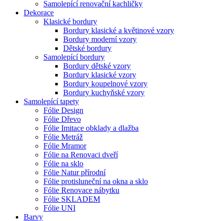
Samolepící renovační kachličky
Dekorace
Klasické bordury
Bordury klasické a květinové vzory
Bordury moderní vzory
Dětské bordury
Samolepící bordury
Bordury dětské vzory
Bordury klasické vzory
Bordury koupelnové vzory
Bordury kuchyňské vzory
Samolepící tapety
Fólie Design
Fólie Dřevo
Fólie Imitace obklady a dlažba
Fólie Metráž
Fólie Mramor
Fólie na Renovaci dveří
Fólie na sklo
Fólie Natur přírodní
Fólie protisluneční na okna a sklo
Fólie Renovace nábytku
Fólie SKLADEM
Fólie UNI
Barvy