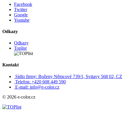
Facebook
Twitter
Google
Youtube
Odkazy
Odkazy
Toplist
Kontakt
Sídlo firmy: Boženy Němcové 739/1, Svitavy 568 02, CZ
Telefon: +420 608 449 590
E-mail: info@e-color.cz
© 2026 e-color.cz