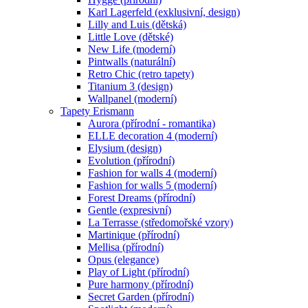
Karl Lagerfeld (exklusivní, design)
Lilly and Luis (dětská)
Little Love (dětské)
New Life (moderní)
Pintwalls (naturální)
Retro Chic (retro tapety)
Titanium 3 (design)
Wallpanel (moderní)
Tapety Erismann
Aurora (přírodní - romantika)
ELLE decoration 4 (moderní)
Elysium (design)
Evolution (přírodní)
Fashion for walls 4 (moderní)
Fashion for walls 5 (moderní)
Forest Dreams (přírodní)
Gentle (expresivní)
La Terrasse (středomořské vzory)
Martinique (přírodní)
Mellisa (přírodní)
Opus (elegance)
Play of Light (přírodní)
Pure harmony (přírodní)
Secret Garden (přírodní)