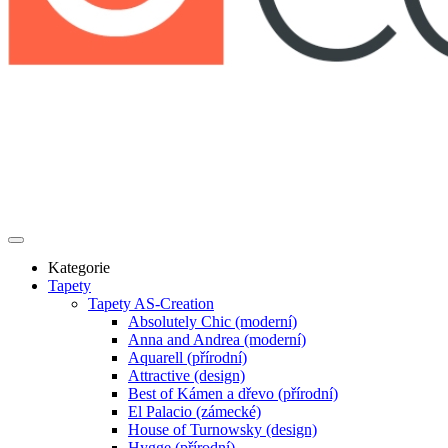
Kategorie
Tapety
Tapety AS-Creation
Absolutely Chic (moderní)
Anna and Andrea (moderní)
Aquarell (přírodní)
Attractive (design)
Best of Kámen a dřevo (přírodní)
El Palacio (zámecké)
House of Turnowsky (design)
Hygge (přírodní)