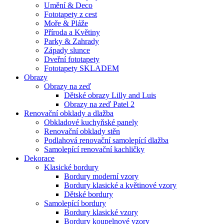
Umění & Deco
Fototapety z cest
Moře & Pláže
Příroda a Květiny
Parky & Zahrady
Západy slunce
Dveřní fototapety
Fototapety SKLADEM
Obrazy
Obrazy na zeď
Dětské obrazy Lilly and Luis
Obrazy na zeď Patel 2
Renovační obklady a dlažba
Obkladové kuchyňské panely
Renovační obklady stěn
Podlahová renovační samolepící dlažba
Samolepící renovační kachličky
Dekorace
Klasické bordury
Bordury moderní vzory
Bordury klasické a květinové vzory
Dětské bordury
Samolepící bordury
Bordury klasické vzory
Bordury koupelnové vzory