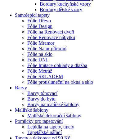
Bordury kuchyňské vzory
Bordury dětské vzory
Samolepící tapety
Fólie Dřevo
Fólie Design
Fólie na Renovaci dveří
Fólie Renovace nábytku
Fólie Mramor
Fólie Natur přírodní
Fólie na sklo
Fólie UNI
Fólie Imitace obklady a dlažba
Fólie Metráž
Fólie SKLADEM
Fólie protisluneční na okna a sklo
Barvy
Barvy tónovací
Barvy do bytu
Barvy na malířské šablony
Malířské šablony
Malířské dekorační šablony
Pomůcky pro tapetování
Lepidla na tapety, tmely
Tapetářské nářadí
Tapety a dekorace od 90 Kč