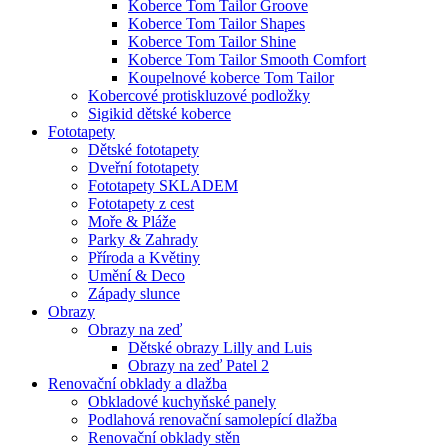
Koberce Tom Tailor Groove
Koberce Tom Tailor Shapes
Koberce Tom Tailor Shine
Koberce Tom Tailor Smooth Comfort
Koupelnové koberce Tom Tailor
Kobercové protiskluzové podložky
Sigikid dětské koberce
Fototapety
Dětské fototapety
Dveřní fototapety
Fototapety SKLADEM
Fototapety z cest
Moře & Pláže
Parky & Zahrady
Příroda a Květiny
Umění & Deco
Západy slunce
Obrazy
Obrazy na zeď
Dětské obrazy Lilly and Luis
Obrazy na zeď Patel 2
Renovační obklady a dlažba
Obkladové kuchyňské panely
Podlahová renovační samolepící dlažba
Renovační obklady stěn