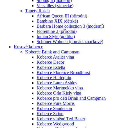
Spotlight (moderní)
Versailles (zámecké)
Tapety Rasch
African Queen III (přírodní)
Bambino XIX (dětské)
Barbara Home collection 3 (moderní)
Florentine 3 (přírodní)
Indian Style (grafika)
Schöner Wohnen (domácí značkové)
Kusové koberce
Koberce Brink and Campman
Koberce Atelier vlna
Koberce Decor
Koberce Estella
Koberce Florence Broadhurst
Koberce Harlequin
Koberce Laura Ashley
Koberce Marimekko vlna
Koberce Orla Kiely vlna
Koberce pro děti Brink and Campman
Koberce Pure Morris
Koberce Sanderson
Koberce Scion
Koberce vlněné Ted Baker
Koberce Wedgwood