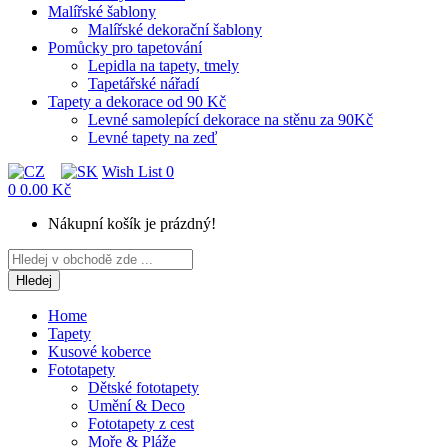
Malířské šablony
Malířské dekorační šablony
Pomůcky pro tapetování
Lepidla na tapety, tmely
Tapetářské nářadí
Tapety a dekorace od 90 Kč
Levné samolepící dekorace na stěnu za 90Kč
Levné tapety na zeď
Wish List
0
0
0.00 Kč
Nákupní košík je prázdný!
Hledej
Home
Tapety
Kusové koberce
Fototapety
Dětské fototapety
Umění & Deco
Fototapety z cest
Moře & Pláže