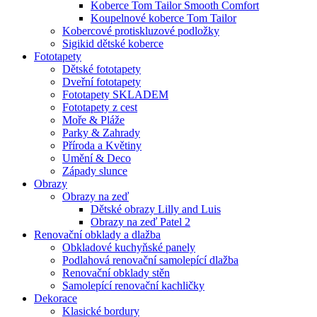
Koberce Tom Tailor Smooth Comfort
Koupelnové koberce Tom Tailor
Kobercové protiskluzové podložky
Sigikid dětské koberce
Fototapety
Dětské fototapety
Dveřní fototapety
Fototapety SKLADEM
Fototapety z cest
Moře & Pláže
Parky & Zahrady
Příroda a Květiny
Umění & Deco
Západy slunce
Obrazy
Obrazy na zeď
Dětské obrazy Lilly and Luis
Obrazy na zeď Patel 2
Renovační obklady a dlažba
Obkladové kuchyňské panely
Podlahová renovační samolepící dlažba
Renovační obklady stěn
Samolepící renovační kachličky
Dekorace
Klasické bordury