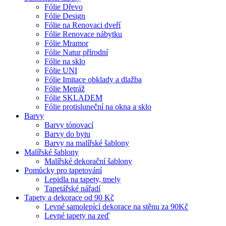
Fólie Dřevo
Fólie Design
Fólie na Renovaci dveří
Fólie Renovace nábytku
Fólie Mramor
Fólie Natur přírodní
Fólie na sklo
Fólie UNI
Fólie Imitace obklady a dlažba
Fólie Metráž
Fólie SKLADEM
Fólie protisluneční na okna a sklo
Barvy
Barvy tónovací
Barvy do bytu
Barvy na malířské šablony
Malířské šablony
Malířské dekorační šablony
Pomůcky pro tapetování
Lepidla na tapety, tmely
Tapetářské nářadí
Tapety a dekorace od 90 Kč
Levné samolepící dekorace na stěnu za 90Kč
Levné tapety na zeď