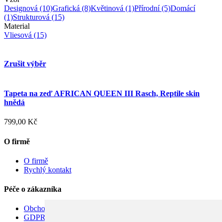
Designová
(10)
Grafická
(8)
Květinová
(1)
Přírodní
(5)
Domácí
(1)
Strukturová
(15)
Material
Vliesová
(15)
Zrušit výběr
Tapeta na zeď AFRICAN QUEEN III Rasch, Reptile skin
hnědá
799,00 Kč
O firmě
O firmě
Rychlý kontakt
Péče o zákazníka
Obchodní podmínky
GDPR