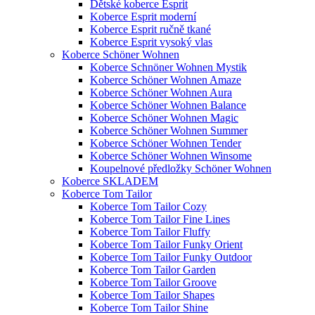
Dětské koberce Esprit
Koberce Esprit moderní
Koberce Esprit ručně tkané
Koberce Esprit vysoký vlas
Koberce Schöner Wohnen
Koberce Schnöner Wohnen Mystik
Koberce Schöner Wohnen Amaze
Koberce Schöner Wohnen Aura
Koberce Schöner Wohnen Balance
Koberce Schöner Wohnen Magic
Koberce Schöner Wohnen Summer
Koberce Schöner Wohnen Tender
Koberce Schöner Wohnen Winsome
Koupelnové předložky Schöner Wohnen
Koberce SKLADEM
Koberce Tom Tailor
Koberce Tom Tailor Cozy
Koberce Tom Tailor Fine Lines
Koberce Tom Tailor Fluffy
Koberce Tom Tailor Funky Orient
Koberce Tom Tailor Funky Outdoor
Koberce Tom Tailor Garden
Koberce Tom Tailor Groove
Koberce Tom Tailor Shapes
Koberce Tom Tailor Shine