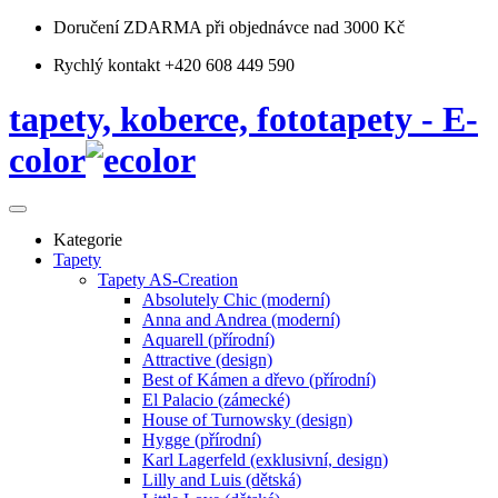
Doručení ZDARMA
při objednávce nad 3000 Kč
Rychlý kontakt +420 608 449 590
tapety, koberce, fototapety - E-
color
Kategorie
Tapety
Tapety AS-Creation
Absolutely Chic (moderní)
Anna and Andrea (moderní)
Aquarell (přírodní)
Attractive (design)
Best of Kámen a dřevo (přírodní)
El Palacio (zámecké)
House of Turnowsky (design)
Hygge (přírodní)
Karl Lagerfeld (exklusivní, design)
Lilly and Luis (dětská)