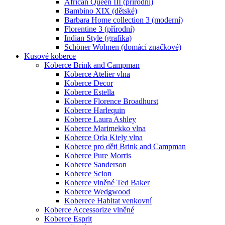
African Queen III (přírodní)
Bambino XIX (dětské)
Barbara Home collection 3 (moderní)
Florentine 3 (přírodní)
Indian Style (grafika)
Schöner Wohnen (domácí značkové)
Kusové koberce
Koberce Brink and Campman
Koberce Atelier vlna
Koberce Decor
Koberce Estella
Koberce Florence Broadhurst
Koberce Harlequin
Koberce Laura Ashley
Koberce Marimekko vlna
Koberce Orla Kiely vlna
Koberce pro děti Brink and Campman
Koberce Pure Morris
Koberce Sanderson
Koberce Scion
Koberce vlněné Ted Baker
Koberce Wedgwood
Koberece Habitat venkovní
Koberce Accessorize vlněné
Koberce Esprit