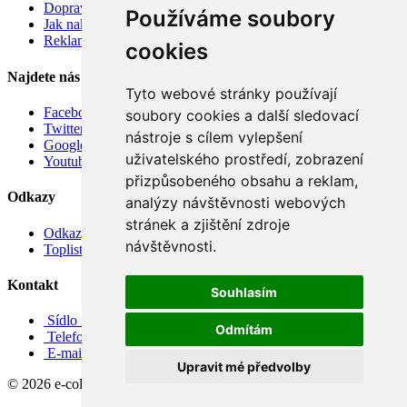
Doprava
Používáme soubory
Jak nakupovat
Reklamace
cookies
Najdete nás
Tyto webové stránky používají
Facebook
soubory cookies a další sledovací
Twitter
nástroje s cílem vylepšení
Google
uživatelského prostředí, zobrazení
Youtube
přizpůsobeného obsahu a reklam,
Odkazy
analýzy návštěvnosti webových
stránek a zjištění zdroje
Odkazy
návštěvnosti.
Toplist
Kontakt
Souhlasím
Sídlo firmy: Boženy Němcové 739/1, Svitavy 568 02, CZ
Odmítám
Telefon: +420 608 449 590
E-mail: info@e-color.cz
Upravit mé předvolby
© 2026 e-color.cz