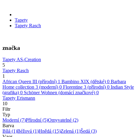
Tapety
Tapety Rasch
značka
Tapety AS-Creation
5
Tapety Rasch
1
African Queen III (přírodní)
1
Bambino XIX (dětské)
0
Barbara
Home collection 3 (moderní)
0
Florentine 3 (přírodní)
0
Indian Style
(grafika)
0
Schöner Wohnen (domácí značkové)
0
Tapety Erismann
10
Filtr
Typ
Moderní
(7)
Přírodní
(5)
Omyvatelné
(2)
Barva
Bílá
(1)
Béžová
(1)
Hnědá
(15)
Zelená
(1)
Šedá
(3)
Vzor