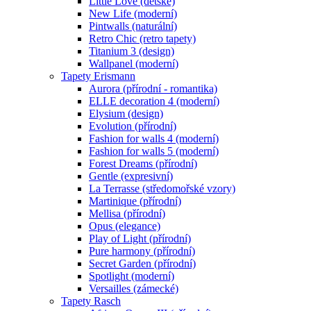
Little Love (dětské)
New Life (moderní)
Pintwalls (naturální)
Retro Chic (retro tapety)
Titanium 3 (design)
Wallpanel (moderní)
Tapety Erismann
Aurora (přírodní - romantika)
ELLE decoration 4 (moderní)
Elysium (design)
Evolution (přírodní)
Fashion for walls 4 (moderní)
Fashion for walls 5 (moderní)
Forest Dreams (přírodní)
Gentle (expresivní)
La Terrasse (středomořské vzory)
Martinique (přírodní)
Mellisa (přírodní)
Opus (elegance)
Play of Light (přírodní)
Pure harmony (přírodní)
Secret Garden (přírodní)
Spotlight (moderní)
Versailles (zámecké)
Tapety Rasch