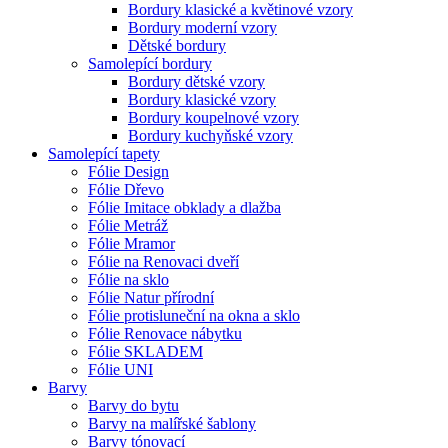
Bordury klasické a květinové vzory
Bordury moderní vzory
Dětské bordury
Samolepící bordury
Bordury dětské vzory
Bordury klasické vzory
Bordury koupelnové vzory
Bordury kuchyňské vzory
Samolepící tapety
Fólie Design
Fólie Dřevo
Fólie Imitace obklady a dlažba
Fólie Metráž
Fólie Mramor
Fólie na Renovaci dveří
Fólie na sklo
Fólie Natur přírodní
Fólie protisluneční na okna a sklo
Fólie Renovace nábytku
Fólie SKLADEM
Fólie UNI
Barvy
Barvy do bytu
Barvy na malířské šablony
Barvy tónovací