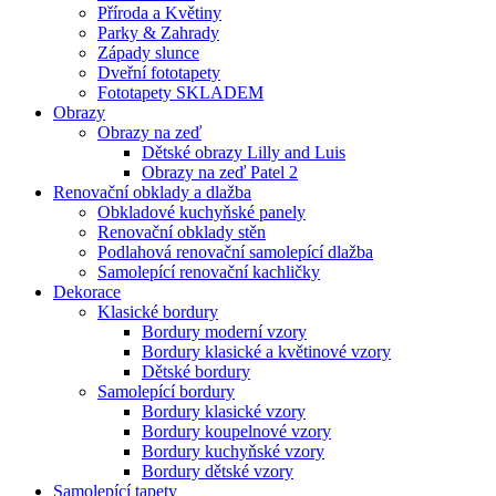
Příroda a Květiny
Parky & Zahrady
Západy slunce
Dveřní fototapety
Fototapety SKLADEM
Obrazy
Obrazy na zeď
Dětské obrazy Lilly and Luis
Obrazy na zeď Patel 2
Renovační obklady a dlažba
Obkladové kuchyňské panely
Renovační obklady stěn
Podlahová renovační samolepící dlažba
Samolepící renovační kachličky
Dekorace
Klasické bordury
Bordury moderní vzory
Bordury klasické a květinové vzory
Dětské bordury
Samolepící bordury
Bordury klasické vzory
Bordury koupelnové vzory
Bordury kuchyňské vzory
Bordury dětské vzory
Samolepící tapety