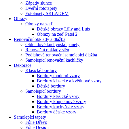
Západy slunce
Dveřní fototapety
Fototapety SKLADEM
Obrazy
Obrazy na zeď
Dětské obrazy Lilly and Luis
Obrazy na zeď Patel 2
Renovační obklady a dlažba
Obkladové kuchyňské panely
Renovační obklady stěn
Podlahová renovační samolepící dlažba
Samolepící renovační kachličky
Dekorace
Klasické bordury
Bordury moderní vzory
Bordury klasické a květinové vzory
Dětské bordury
Samolepící bordury
Bordury klasické vzory
Bordury koupelnové vzory
Bordury kuchyňské vzory
Bordury dětské vzory
Samolepící tapety
Fólie Dřevo
Fólie Design