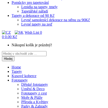
Pomůcky pro tapetování
Lepidla na tapety, tmely
Tapetářské nářadí
Tapety a dekorace od 90 Kč
Levné samolepící dekorace na stěnu za 90Kč
Levné tapety na zeď
Wish List
0
0
0.00 Kč
Nákupní košík je prázdný!
Hledej
Home
Tapety
Kusové koberce
Fototapety
Dětské fototapety
Umění & Deco
Fototapety z cest
Moře & Pláže
Příroda a Květiny
Parky & Zahrady