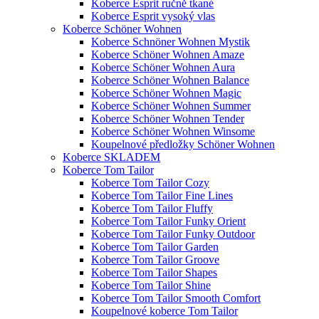
Koberce Esprit ručně tkané
Koberce Esprit vysoký vlas
Koberce Schöner Wohnen
Koberce Schnöner Wohnen Mystik
Koberce Schöner Wohnen Amaze
Koberce Schöner Wohnen Aura
Koberce Schöner Wohnen Balance
Koberce Schöner Wohnen Magic
Koberce Schöner Wohnen Summer
Koberce Schöner Wohnen Tender
Koberce Schöner Wohnen Winsome
Koupelnové předložky Schöner Wohnen
Koberce SKLADEM
Koberce Tom Tailor
Koberce Tom Tailor Cozy
Koberce Tom Tailor Fine Lines
Koberce Tom Tailor Fluffy
Koberce Tom Tailor Funky Orient
Koberce Tom Tailor Funky Outdoor
Koberce Tom Tailor Garden
Koberce Tom Tailor Groove
Koberce Tom Tailor Shapes
Koberce Tom Tailor Shine
Koberce Tom Tailor Smooth Comfort
Koupelnové koberce Tom Tailor