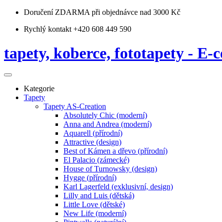
Doručení ZDARMA
při objednávce nad 3000 Kč
Rychlý kontakt +420 608 449 590
tapety, koberce, fototapety - E-c
Kategorie
Tapety
Tapety AS-Creation
Absolutely Chic (moderní)
Anna and Andrea (moderní)
Aquarell (přírodní)
Attractive (design)
Best of Kámen a dřevo (přírodní)
El Palacio (zámecké)
House of Turnowsky (design)
Hygge (přírodní)
Karl Lagerfeld (exklusivní, design)
Lilly and Luis (dětská)
Little Love (dětské)
New Life (moderní)