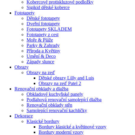
Kobercové protiskluzové podložky
Sigikid dětské koberce
Fototapety
Dětské fototapety
Dveřní fototapety
Fototapety SKLADEM
Fototapety z cest
Moře & Pláže
Parky & Zahrady
Příroda a Květiny
Umění & Deco
Západy slunce
Obrazy
Obrazy na zeď
Dětské obrazy Lilly and Luis
Obrazy na zeď Patel 2
Renovační obklady a dlažba
Obkladové kuchyňské panely
Podlahová renovační samolepící dlažba
Renovační obklady stěn
Samolepící renovační kachličky
Dekorace
Klasické bordury
Bordury klasické a květinové vzory
Bordury moderní vzory