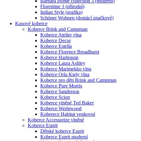
Barbara Home collection 3 (moderní)
Florentine 3 (přírodní)
Indian Style (grafika)
Schöner Wohnen (domácí značkové)
Kusové koberce
Koberce Brink and Campman
Koberce Atelier vlna
Koberce Decor
Koberce Estella
Koberce Florence Broadhurst
Koberce Harlequin
Koberce Laura Ashley
Koberce Marimekko vlna
Koberce Orla Kiely vlna
Koberce pro děti Brink and Campman
Koberce Pure Morris
Koberce Sanderson
Koberce Scion
Koberce vlněné Ted Baker
Koberce Wedgwood
Koberece Habitat venkovní
Koberce Accessorize vlněné
Koberce Esprit
Dětské koberce Esprit
Koberce Esprit moderní