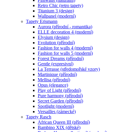
Pintwalls (naturální)
Retro Chic (retro tapety)
Titanium 3 (design)
Wallpanel (moderní)
Tapety Erismann
Aurora (přírodní - romantika)
ELLE decoration 4 (moderní)
Elysium (design)
Evolution (přírodní)
Fashion for walls 4 (moderní)
Fashion for walls 5 (moderní)
Forest Dreams (přírodní)
Gentle (expresivní)
La Terrasse (středomořské vzory)
Martinique (přírodní)
Mellisa (přírodní)
Opus (elegance)
Play of Light (přírodní)
Pure harmony (přírodní)
Secret Garden (přírodní)
Spotlight (moderní)
Versailles (zámecké)
Tapety Rasch
African Queen III (přírodní)
Bambino XIX (dětské)