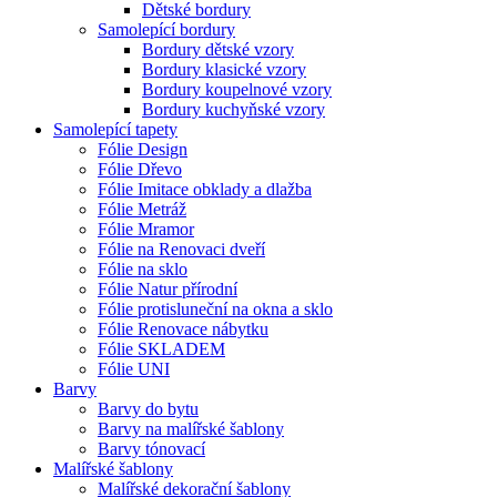
Dětské bordury
Samolepící bordury
Bordury dětské vzory
Bordury klasické vzory
Bordury koupelnové vzory
Bordury kuchyňské vzory
Samolepící tapety
Fólie Design
Fólie Dřevo
Fólie Imitace obklady a dlažba
Fólie Metráž
Fólie Mramor
Fólie na Renovaci dveří
Fólie na sklo
Fólie Natur přírodní
Fólie protisluneční na okna a sklo
Fólie Renovace nábytku
Fólie SKLADEM
Fólie UNI
Barvy
Barvy do bytu
Barvy na malířské šablony
Barvy tónovací
Malířské šablony
Malířské dekorační šablony