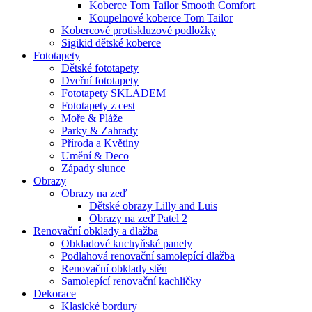
Koberce Tom Tailor Smooth Comfort
Koupelnové koberce Tom Tailor
Kobercové protiskluzové podložky
Sigikid dětské koberce
Fototapety
Dětské fototapety
Dveřní fototapety
Fototapety SKLADEM
Fototapety z cest
Moře & Pláže
Parky & Zahrady
Příroda a Květiny
Umění & Deco
Západy slunce
Obrazy
Obrazy na zeď
Dětské obrazy Lilly and Luis
Obrazy na zeď Patel 2
Renovační obklady a dlažba
Obkladové kuchyňské panely
Podlahová renovační samolepící dlažba
Renovační obklady stěn
Samolepící renovační kachličky
Dekorace
Klasické bordury