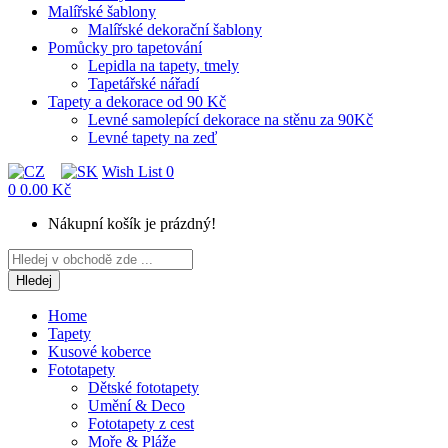
Malířské šablony
Malířské dekorační šablony
Pomůcky pro tapetování
Lepidla na tapety, tmely
Tapetářské nářadí
Tapety a dekorace od 90 Kč
Levné samolepící dekorace na stěnu za 90Kč
Levné tapety na zeď
Wish List
0
0
0.00 Kč
Nákupní košík je prázdný!
Hledej
Home
Tapety
Kusové koberce
Fototapety
Dětské fototapety
Umění & Deco
Fototapety z cest
Moře & Pláže