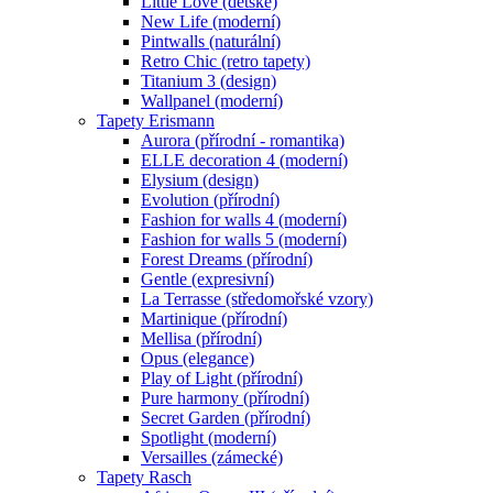
Little Love (dětské)
New Life (moderní)
Pintwalls (naturální)
Retro Chic (retro tapety)
Titanium 3 (design)
Wallpanel (moderní)
Tapety Erismann
Aurora (přírodní - romantika)
ELLE decoration 4 (moderní)
Elysium (design)
Evolution (přírodní)
Fashion for walls 4 (moderní)
Fashion for walls 5 (moderní)
Forest Dreams (přírodní)
Gentle (expresivní)
La Terrasse (středomořské vzory)
Martinique (přírodní)
Mellisa (přírodní)
Opus (elegance)
Play of Light (přírodní)
Pure harmony (přírodní)
Secret Garden (přírodní)
Spotlight (moderní)
Versailles (zámecké)
Tapety Rasch