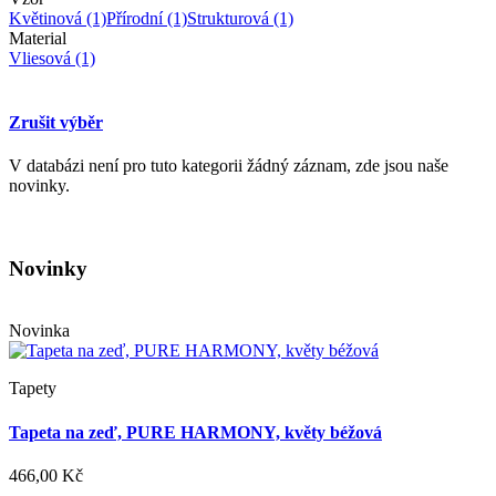
Květinová
(1)
Přírodní
(1)
Strukturová
(1)
Material
Vliesová
(1)
Zrušit výběr
V databázi není pro tuto kategorii žádný záznam, zde jsou naše
novinky.
Novinky
Novinka
Tapety
Tapeta na zeď, PURE HARMONY, květy béžová
466,00 Kč