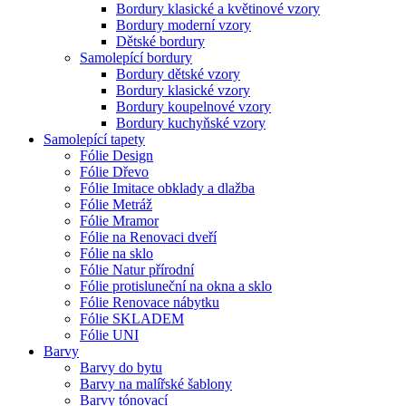
Bordury klasické a květinové vzory
Bordury moderní vzory
Dětské bordury
Samolepící bordury
Bordury dětské vzory
Bordury klasické vzory
Bordury koupelnové vzory
Bordury kuchyňské vzory
Samolepící tapety
Fólie Design
Fólie Dřevo
Fólie Imitace obklady a dlažba
Fólie Metráž
Fólie Mramor
Fólie na Renovaci dveří
Fólie na sklo
Fólie Natur přírodní
Fólie protisluneční na okna a sklo
Fólie Renovace nábytku
Fólie SKLADEM
Fólie UNI
Barvy
Barvy do bytu
Barvy na malířské šablony
Barvy tónovací