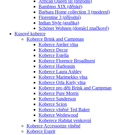
African Queen III (přírodní)
Bambino XIX (dětské)
Barbara Home collection 3 (moderní)
Florentine 3 (přírodní)
Indian Style (grafika)
Schöner Wohnen (domácí značkové)
Kusové koberce
Koberce Brink and Campman
Koberce Atelier vlna
Koberce Decor
Koberce Estella
Koberce Florence Broadhurst
Koberce Harlequin
Koberce Laura Ashley
Koberce Marimekko vlna
Koberce Orla Kiely vlna
Koberce pro děti Brink and Campman
Koberce Pure Morris
Koberce Sanderson
Koberce Scion
Koberce vlněné Ted Baker
Koberce Wedgwood
Koberece Habitat venkovní
Koberce Accessorize vlněné
Koberce Esprit