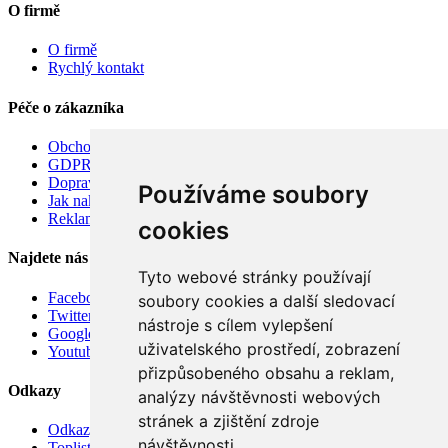
O firmě
O firmě
Rychlý kontakt
Péče o zákazníka
Obchodní podmínky
GDPR
Doprava
Používáme soubory
Jak nakupovat
Reklamace
cookies
Najdete nás
Tyto webové stránky používají
Facebook
soubory cookies a další sledovací
Twitter
nástroje s cílem vylepšení
Google
uživatelského prostředí, zobrazení
Youtube
přizpůsobeného obsahu a reklam,
Odkazy
analýzy návštěvnosti webových
stránek a zjištění zdroje
Odkazy
návštěvnosti.
Toplist