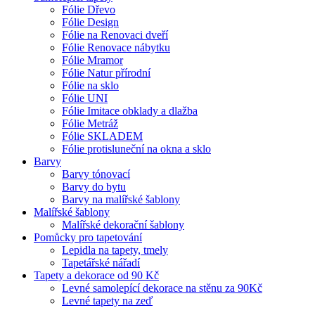
Fólie Dřevo
Fólie Design
Fólie na Renovaci dveří
Fólie Renovace nábytku
Fólie Mramor
Fólie Natur přírodní
Fólie na sklo
Fólie UNI
Fólie Imitace obklady a dlažba
Fólie Metráž
Fólie SKLADEM
Fólie protisluneční na okna a sklo
Barvy
Barvy tónovací
Barvy do bytu
Barvy na malířské šablony
Malířské šablony
Malířské dekorační šablony
Pomůcky pro tapetování
Lepidla na tapety, tmely
Tapetářské nářadí
Tapety a dekorace od 90 Kč
Levné samolepící dekorace na stěnu za 90Kč
Levné tapety na zeď