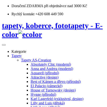
Doručení ZDARMA
při objednávce nad 3000 Kč
Rychlý kontakt +420 608 449 590
tapety, koberce, fototapety - E-
color
Kategorie
Tapety
Tapety AS-Creation
Absolutely Chic (moderní)
Anna and Andrea (moderní)
Aquarell (přírodní)
Attractive (design)
Best of Kámen a dřevo (přírodní)
El Palacio (zámecké)
House of Turnowsky (design)
Hygge (přírodní)
Karl Lagerfeld (exklusivní, design)
Lilly and Luis (dětská)