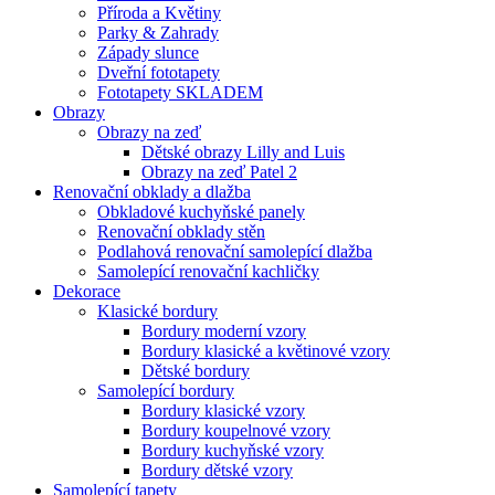
Příroda a Květiny
Parky & Zahrady
Západy slunce
Dveřní fototapety
Fototapety SKLADEM
Obrazy
Obrazy na zeď
Dětské obrazy Lilly and Luis
Obrazy na zeď Patel 2
Renovační obklady a dlažba
Obkladové kuchyňské panely
Renovační obklady stěn
Podlahová renovační samolepící dlažba
Samolepící renovační kachličky
Dekorace
Klasické bordury
Bordury moderní vzory
Bordury klasické a květinové vzory
Dětské bordury
Samolepící bordury
Bordury klasické vzory
Bordury koupelnové vzory
Bordury kuchyňské vzory
Bordury dětské vzory
Samolepící tapety