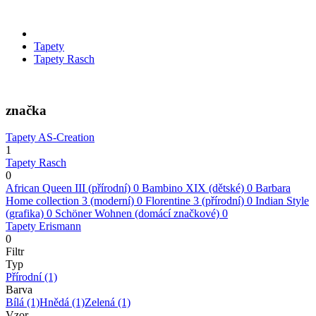
Tapety
Tapety Rasch
značka
Tapety AS-Creation
1
Tapety Rasch
0
African Queen III (přírodní)
0
Bambino XIX (dětské)
0
Barbara
Home collection 3 (moderní)
0
Florentine 3 (přírodní)
0
Indian Style
(grafika)
0
Schöner Wohnen (domácí značkové)
0
Tapety Erismann
0
Filtr
Typ
Přírodní
(1)
Barva
Bílá
(1)
Hnědá
(1)
Zelená
(1)
Vzor