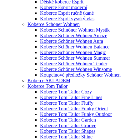
Dětské koberce Esprit
Koberce Esprit moderní
Koberce Esprit ručně tkané
Koberce Esprit vysoký vlas
Koberce Schöner Wohnen
Koberce Schnöner Wohnen Mystik
Koberce Schöner Wohnen Amaze
Koberce Schöner Wohnen Aura
Koberce Schöner Wohnen Balance
Koberce Schöner Wohnen Magic
Koberce Schöner Wohnen Summer
Koberce Schöner Wohnen Tender
Koberce Schöner Wohnen Winsome
Koupelnové předložky Schöner Wohnen
Koberce SKLADEM
Koberce Tom Tailor
Koberce Tom Tailor Cozy
Koberce Tom Tailor Fine Lines
Koberce Tom Tailor Fluffy
Koberce Tom Tailor Funky Orient
Koberce Tom Tailor Funky Outdoor
Koberce Tom Tailor Garden
Koberce Tom Tailor Groove
Koberce Tom Tailor Shapes
Koberce Tom Tailor Shine