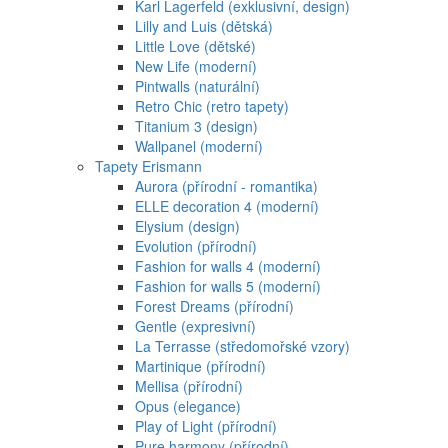
Karl Lagerfeld (exklusivní, design)
Lilly and Luis (dětská)
Little Love (dětské)
New Life (moderní)
Pintwalls (naturální)
Retro Chic (retro tapety)
Titanium 3 (design)
Wallpanel (moderní)
Tapety Erismann
Aurora (přírodní - romantika)
ELLE decoration 4 (moderní)
Elysium (design)
Evolution (přírodní)
Fashion for walls 4 (moderní)
Fashion for walls 5 (moderní)
Forest Dreams (přírodní)
Gentle (expresivní)
La Terrasse (středomořské vzory)
Martinique (přírodní)
Mellisa (přírodní)
Opus (elegance)
Play of Light (přírodní)
Pure harmony (přírodní)