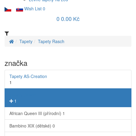
Wish List
0
0
0.00 Kč
Tapety
Tapety Rasch
značka
Tapety AS-Creation
1
Tapety Rasch
1
African Queen III (přírodní)
1
Bambino XIX (dětské)
0