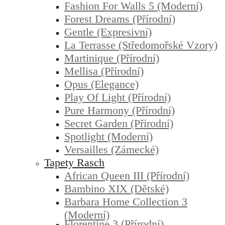
Fashion For Walls 5 (moderní)
Forest Dreams (přírodní)
Gentle (expresivní)
La Terrasse (středomořské Vzory)
Martinique (přírodní)
Mellisa (přírodní)
Opus (elegance)
Play Of Light (přírodní)
Pure Harmony (přírodní)
Secret Garden (přírodní)
Spotlight (moderní)
Versailles (zámecké)
Tapety Rasch
African Queen III (přírodní)
Bambino XIX (dětské)
Barbara Home Collection 3
(moderní)
Florentine 3 (přírodní)