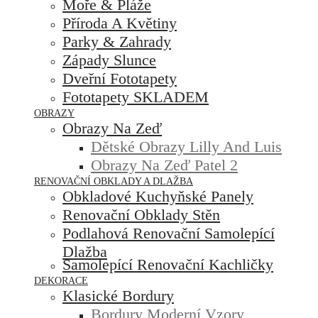
Moře & Pláže
Příroda A Květiny
Parky & Zahrady
Západy Slunce
Dveřní Fototapety
Fototapety SKLADEM
OBRAZY
Obrazy Na Zeď
Dětské Obrazy Lilly And Luis
Obrazy Na Zeď Patel 2
RENOVAČNÍ OBKLADY A DLAŽBA
Obkladové Kuchyňské Panely
Renovační Obklady Stěn
Podlahová Renovační Samolepící
Dlažba
Samolepící Renovační Kachličky
DEKORACE
Klasické Bordury
Bordury Moderní Vzory