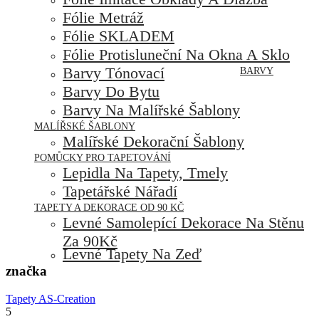
Fólie Metráž
Fólie SKLADEM
Fólie Protisluneční Na Okna A Sklo
Barvy Tónovací
BARVY
Barvy Do Bytu
Barvy Na Malířské Šablony
MALÍŘSKÉ ŠABLONY
Malířské Dekorační Šablony
POMŮCKY PRO TAPETOVÁNÍ
Lepidla Na Tapety, Tmely
Tapetářské Nářadí
TAPETY A DEKORACE OD 90 KČ
Levné Samolepící Dekorace Na Stěnu
Za 90Kč
Levné Tapety Na Zeď
značka
Tapety AS-Creation
5