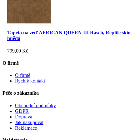
Tapeta na zeď AFRICAN QUEEN III Rasch, Reptile skin
hnědá
799,00 Kč
O firmě
O firmě
Rychlý kontakt
Péče o zákazníka
Obchodní podmínky
GDPR
Doprava
Jak nakupovat
Reklamace