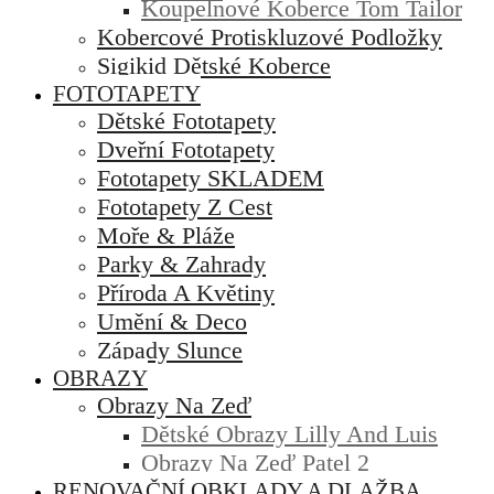
Koupelnové Koberce Tom Tailor
Kobercové Protiskluzové Podložky
Sigikid Dětské Koberce
FOTOTAPETY
Dětské Fototapety
Dveřní Fototapety
Fototapety SKLADEM
Fototapety Z Cest
Moře & Pláže
Parky & Zahrady
Příroda A Květiny
Umění & Deco
Západy Slunce
OBRAZY
Obrazy Na Zeď
Dětské Obrazy Lilly And Luis
Obrazy Na Zeď Patel 2
RENOVAČNÍ OBKLADY A DLAŽBA