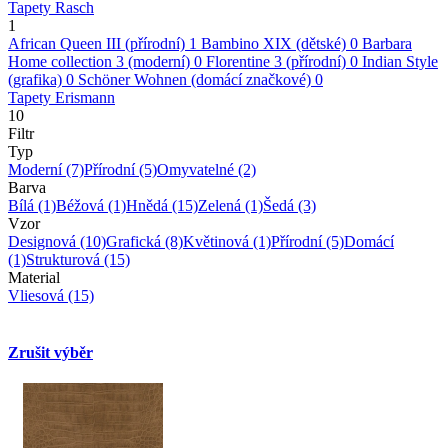
Tapety Rasch
1
African Queen III (přírodní)
1
Bambino XIX (dětské)
0
Barbara
Home collection 3 (moderní)
0
Florentine 3 (přírodní)
0
Indian Style
(grafika)
0
Schöner Wohnen (domácí značkové)
0
Tapety Erismann
10
Filtr
Typ
Moderní
(7)
Přírodní
(5)
Omyvatelné
(2)
Barva
Bílá
(1)
Béžová
(1)
Hnědá
(15)
Zelená
(1)
Šedá
(3)
Vzor
Designová
(10)
Grafická
(8)
Květinová
(1)
Přírodní
(5)
Domácí
(1)
Strukturová
(15)
Material
Vliesová
(15)
Zrušit výběr