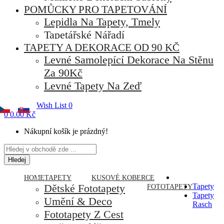
POMŮCKY PRO TAPETOVÁNÍ
Lepidla Na Tapety, Tmely
Tapetářské Nářadí
TAPETY A DEKORACE OD 90 KČ
Levné Samolepící Dekorace Na Stěnu
Za 90Kč
Levné Tapety Na Zeď
Wish List
0
0
0.00 Kč
Nákupní košík je prázdný!
Hledej
HOME
TAPETY
KUSOVÉ KOBERCE
Dětské Fototapety
Tapety
FOTOTAPETY
Tapety
Umění & Deco
Rasch
Fototapety Z Cest