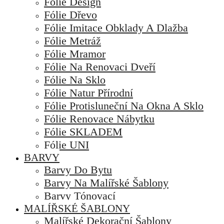
Fólie Design
Fólie Dřevo
Fólie Imitace Obklady A Dlažba
Fólie Metráž
Fólie Mramor
Fólie Na Renovaci Dveří
Fólie Na Sklo
Fólie Natur Přírodní
Fólie Protisluneční Na Okna A Sklo
Fólie Renovace Nábytku
Fólie SKLADEM
Fólie UNI
BARVY
Barvy Do Bytu
Barvy Na Malířské Šablony
Barvy Tónovací
MALÍŘSKÉ ŠABLONY
Malířské Dekorační Šablony