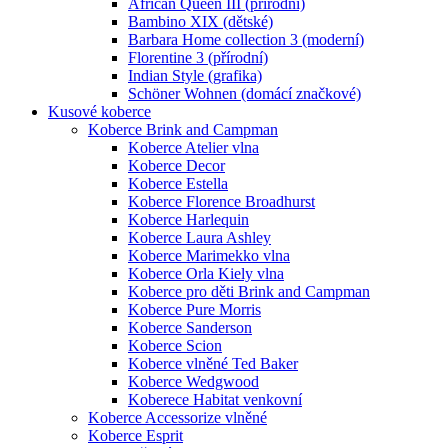
African Queen III (přírodní)
Bambino XIX (dětské)
Barbara Home collection 3 (moderní)
Florentine 3 (přírodní)
Indian Style (grafika)
Schöner Wohnen (domácí značkové)
Kusové koberce
Koberce Brink and Campman
Koberce Atelier vlna
Koberce Decor
Koberce Estella
Koberce Florence Broadhurst
Koberce Harlequin
Koberce Laura Ashley
Koberce Marimekko vlna
Koberce Orla Kiely vlna
Koberce pro děti Brink and Campman
Koberce Pure Morris
Koberce Sanderson
Koberce Scion
Koberce vlněné Ted Baker
Koberce Wedgwood
Koberece Habitat venkovní
Koberce Accessorize vlněné
Koberce Esprit