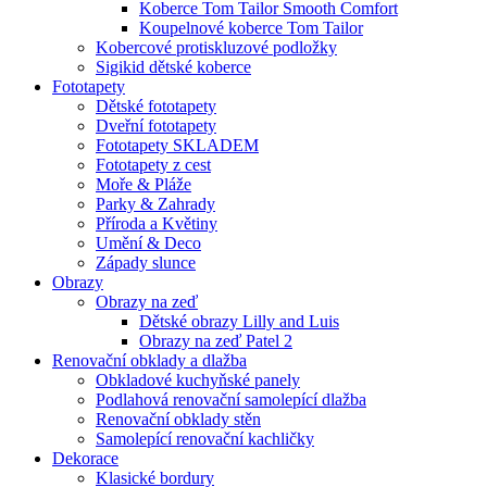
Koberce Tom Tailor Smooth Comfort
Koupelnové koberce Tom Tailor
Kobercové protiskluzové podložky
Sigikid dětské koberce
Fototapety
Dětské fototapety
Dveřní fototapety
Fototapety SKLADEM
Fototapety z cest
Moře & Pláže
Parky & Zahrady
Příroda a Květiny
Umění & Deco
Západy slunce
Obrazy
Obrazy na zeď
Dětské obrazy Lilly and Luis
Obrazy na zeď Patel 2
Renovační obklady a dlažba
Obkladové kuchyňské panely
Podlahová renovační samolepící dlažba
Renovační obklady stěn
Samolepící renovační kachličky
Dekorace
Klasické bordury