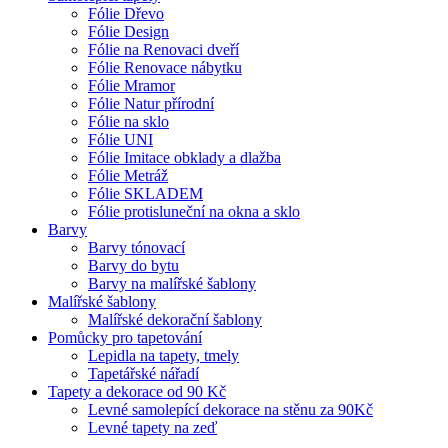
Fólie Dřevo
Fólie Design
Fólie na Renovaci dveří
Fólie Renovace nábytku
Fólie Mramor
Fólie Natur přírodní
Fólie na sklo
Fólie UNI
Fólie Imitace obklady a dlažba
Fólie Metráž
Fólie SKLADEM
Fólie protisluneční na okna a sklo
Barvy
Barvy tónovací
Barvy do bytu
Barvy na malířské šablony
Malířské šablony
Malířské dekorační šablony
Pomůcky pro tapetování
Lepidla na tapety, tmely
Tapetářské nářadí
Tapety a dekorace od 90 Kč
Levné samolepící dekorace na stěnu za 90Kč
Levné tapety na zeď