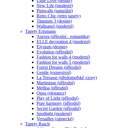
Little Love (dětské)
New Life (moderní)
Pintwalls (naturální)
Retro Chic (retro tapety)
Titanium 3 (design)
Wallpanel (moderní)
Tapety Erismann
Aurora (přírodní - romantika)
ELLE decoration 4 (moderní)
Elysium (design)
Evolution (přírodní)
Fashion for walls 4 (moderní)
Fashion for walls 5 (moderní)
Forest Dreams (přírodní)
Gentle (expresivní)
La Terrasse (středomořské vzory)
Martinique (přírodní)
Mellisa (přírodní)
Opus (elegance)
Play of Light (přírodní)
Pure harmony (přírodní)
Secret Garden (přírodní)
Spotlight (moderní)
Versailles (zámecké)
Tapety Rasch