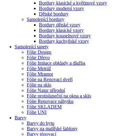
Bordury klasické a květinové vzory
Bordury moderní vzory
Dětské bordury
Samolepící bordury
Bordury dětské vzory
Bordury klasické vzory
Bordury koupelnové vzory
Bordury kuchyňské vzory
Samolepící tapety
Fólie Design
Fólie Dřevo
Fólie Imitace obklady a dlažba
Fólie Metráž
Fólie Mramor
Fólie na Renovaci dveří
Fólie na sklo
Fólie Natur přírodní
Fólie protisluneční na okna a sklo
Fólie Renovace nábytku
Fólie SKLADEM
Fólie UNI
Barvy
Barvy do bytu
Barvy na malířské šablony
Barvy tónovací