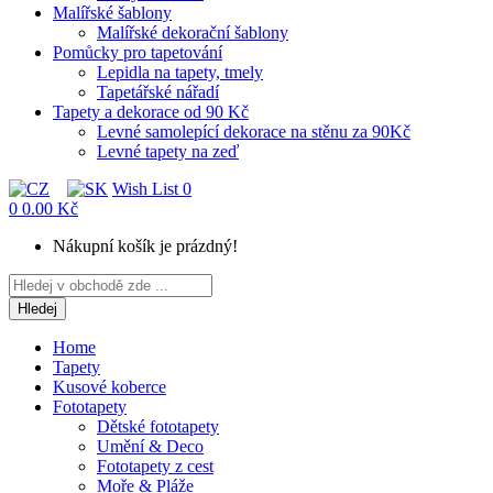
Malířské šablony
Malířské dekorační šablony
Pomůcky pro tapetování
Lepidla na tapety, tmely
Tapetářské nářadí
Tapety a dekorace od 90 Kč
Levné samolepící dekorace na stěnu za 90Kč
Levné tapety na zeď
Wish List
0
0
0.00 Kč
Nákupní košík je prázdný!
Hledej
Home
Tapety
Kusové koberce
Fototapety
Dětské fototapety
Umění & Deco
Fototapety z cest
Moře & Pláže