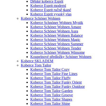
Dětské koberce Esprit
Koberce Esprit moderní
Koberce Esprit ručně tkané
Koberce Esprit vysoký vlas
Koberce Schöner Wohnen
Koberce Schnöner Wohnen Mystik
Koberce Schöner Wohnen Amaze
Koberce Schöner Wohnen Aura
Koberce Schöner Wohnen Balance
Koberce Schöner Wohnen Magic
Koberce Schöner Wohnen Summer
Koberce Schöner Wohnen Tender
Koberce Schöner Wohnen Winsome
Koupelnové předložky Schöner Wohnen
Koberce SKLADEM
Koberce Tom Tailor
Koberce Tom Tailor Cozy
Koberce Tom Tailor Fine Lines
Koberce Tom Tailor Fluffy
Koberce Tom Tailor Funky Orient
Koberce Tom Tailor Funky Outdoor
Koberce Tom Tailor Garden
Koberce Tom Tailor Groove
Koberce Tom Tailor Shapes
Koberce Tom Tailor Shine