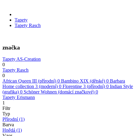
Tapety
Tapety Rasch
značka
Tapety AS-Creation
0
Tapety Rasch
0
African Queen III (přírodní)
0
Bambino XIX (dětské)
0
Barbara
Home collection 3 (moderní)
0
Florentine 3 (přírodní)
0
Indian Style
(grafika)
0
Schöner Wohnen (domácí značkové)
0
Tapety Erismann
1
Filtr
Typ
Přírodní
(1)
Barva
Hnědá
(1)
Vzor