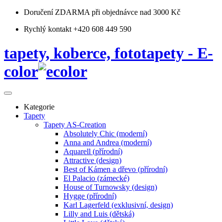
Doručení ZDARMA
při objednávce nad 3000 Kč
Rychlý kontakt +420 608 449 590
tapety, koberce, fototapety - E-
color
Kategorie
Tapety
Tapety AS-Creation
Absolutely Chic (moderní)
Anna and Andrea (moderní)
Aquarell (přírodní)
Attractive (design)
Best of Kámen a dřevo (přírodní)
El Palacio (zámecké)
House of Turnowsky (design)
Hygge (přírodní)
Karl Lagerfeld (exklusivní, design)
Lilly and Luis (dětská)