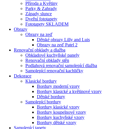
Příroda a Květiny
Parky & Zahrady
Západy slunce
Dveřní fototapety
Fototapety SKLADEM
Obrazy
Obrazy na zeď
Dětské obrazy Lilly and Luis
Obrazy na zeď Patel 2
Renovační obklady a dlažba
Obkladové kuchyňské panely
Renovační obklady stěn
Podlahová renovační samolepící dlažba
Samolepící renovační kachličky
Dekorace
Klasické bordury
Bordury moderní vzory
Bordury klasické a květinové vzory
Dětské bordury
Samolepící bordury
Bordury klasické vzory
Bordury koupelnové vzory
Bordury kuchyňské vzory
Bordury dětské vzory
Samolepící tapety