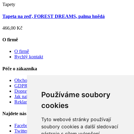
Tapety
Tapeta na zeď, FOREST DREAMS, palma hnědá
466,00 Kč
O firmě
O firmě
Rychlý kontakt
Péče o zákazníka
Obchodní podmínky
GDPR
Doprava
Používáme soubory
Jak nakupovat
Reklamace
cookies
Najdete nás
Tyto webové stránky používají
Facebook
soubory cookies a další sledovací
Twitter
nástroje s cílem vylepšení