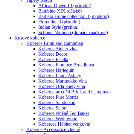
Tapety Rasch
African Queen III (přírodní)
Bambino XIX (dětské)
Barbara Home collection 3 (moderní)
Florentine 3 (přírodní)
Indian Style (grafika)
Schöner Wohnen (domácí značkové)
Kusové koberce
Koberce Brink and Campman
Koberce Atelier vlna
Koberce Decor
Koberce Estella
Koberce Florence Broadhurst
Koberce Harlequin
Koberce Laura Ashley
Koberce Marimekko vlna
Koberce Orla Kiely vlna
Koberce pro děti Brink and Campman
Koberce Pure Morris
Koberce Sanderson
Koberce Scion
Koberce vlněné Ted Baker
Koberce Wedgwood
Koberece Habitat venkovní
Koberce Accessorize vlněné