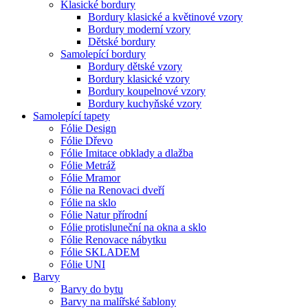
Klasické bordury
Bordury klasické a květinové vzory
Bordury moderní vzory
Dětské bordury
Samolepící bordury
Bordury dětské vzory
Bordury klasické vzory
Bordury koupelnové vzory
Bordury kuchyňské vzory
Samolepící tapety
Fólie Design
Fólie Dřevo
Fólie Imitace obklady a dlažba
Fólie Metráž
Fólie Mramor
Fólie na Renovaci dveří
Fólie na sklo
Fólie Natur přírodní
Fólie protisluneční na okna a sklo
Fólie Renovace nábytku
Fólie SKLADEM
Fólie UNI
Barvy
Barvy do bytu
Barvy na malířské šablony