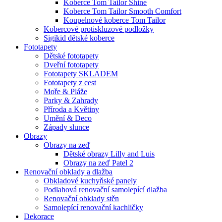
Koberce Tom Tailor Shine
Koberce Tom Tailor Smooth Comfort
Koupelnové koberce Tom Tailor
Kobercové protiskluzové podložky
Sigikid dětské koberce
Fototapety
Dětské fototapety
Dveřní fototapety
Fototapety SKLADEM
Fototapety z cest
Moře & Pláže
Parky & Zahrady
Příroda a Květiny
Umění & Deco
Západy slunce
Obrazy
Obrazy na zeď
Dětské obrazy Lilly and Luis
Obrazy na zeď Patel 2
Renovační obklady a dlažba
Obkladové kuchyňské panely
Podlahová renovační samolepící dlažba
Renovační obklady stěn
Samolepící renovační kachličky
Dekorace