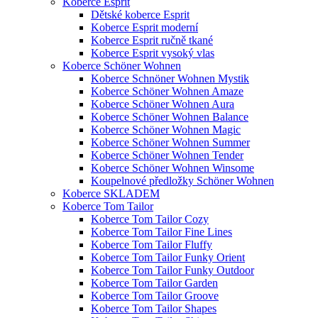
Koberce Esprit
Dětské koberce Esprit
Koberce Esprit moderní
Koberce Esprit ručně tkané
Koberce Esprit vysoký vlas
Koberce Schöner Wohnen
Koberce Schnöner Wohnen Mystik
Koberce Schöner Wohnen Amaze
Koberce Schöner Wohnen Aura
Koberce Schöner Wohnen Balance
Koberce Schöner Wohnen Magic
Koberce Schöner Wohnen Summer
Koberce Schöner Wohnen Tender
Koberce Schöner Wohnen Winsome
Koupelnové předložky Schöner Wohnen
Koberce SKLADEM
Koberce Tom Tailor
Koberce Tom Tailor Cozy
Koberce Tom Tailor Fine Lines
Koberce Tom Tailor Fluffy
Koberce Tom Tailor Funky Orient
Koberce Tom Tailor Funky Outdoor
Koberce Tom Tailor Garden
Koberce Tom Tailor Groove
Koberce Tom Tailor Shapes