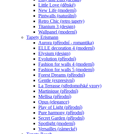
Little Love (dětské)
New Life (moderní)
Pintwalls (naturální)
Retro Chic (retro tapety)
Titanium 3 (design)
Wallpanel (moderní)
Tapety Erismann
Aurora (přírodní - romantika)
ELLE decoration 4 (moderní)
Elysium (design)
Evolution (přírodní)
Fashion for walls 4 (moderní)
Fashion for walls 5 (moderní)
Forest Dreams (přírodní)
Gentle (expresivní)
La Terrasse (středomořské vzory)
Martinique (přírodní)
Mellisa (přírodní)
Opus (elegance)
Play of Light (přírodní)
Pure harmony (přírodní)
Secret Garden (přírodní)
Spotlight (moderní)
Versailles (zámecké)