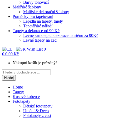
Barvy tónovací
Malířské šablony
Malířské dekorační šablony
Pomůcky pro tapetování
Lepidla na tapety, tmely
Tapetářské nářadí
Tapety a dekorace od 90 Kč
Levné samolepící dekorace na stěnu za 90Kč
Levné tapety na zeď
Wish List
0
0
0.00 Kč
Nákupní košík je prázdný!
Hledej
Home
Tapety
Kusové koberce
Fototapety
Dětské fototapety
Umění & Deco
Fototapety z cest