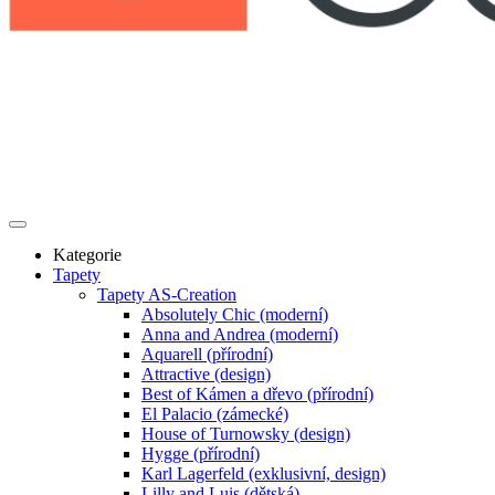
Kategorie
Tapety
Tapety AS-Creation
Absolutely Chic (moderní)
Anna and Andrea (moderní)
Aquarell (přírodní)
Attractive (design)
Best of Kámen a dřevo (přírodní)
El Palacio (zámecké)
House of Turnowsky (design)
Hygge (přírodní)
Karl Lagerfeld (exklusivní, design)
Lilly and Luis (dětská)