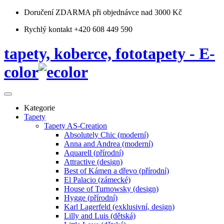
Doručení ZDARMA
při objednávce nad 3000 Kč
Rychlý kontakt +420 608 449 590
tapety, koberce, fototapety - E-
color
Kategorie
Tapety
Tapety AS-Creation
Absolutely Chic (moderní)
Anna and Andrea (moderní)
Aquarell (přírodní)
Attractive (design)
Best of Kámen a dřevo (přírodní)
El Palacio (zámecké)
House of Turnowsky (design)
Hygge (přírodní)
Karl Lagerfeld (exklusivní, design)
Lilly and Luis (dětská)