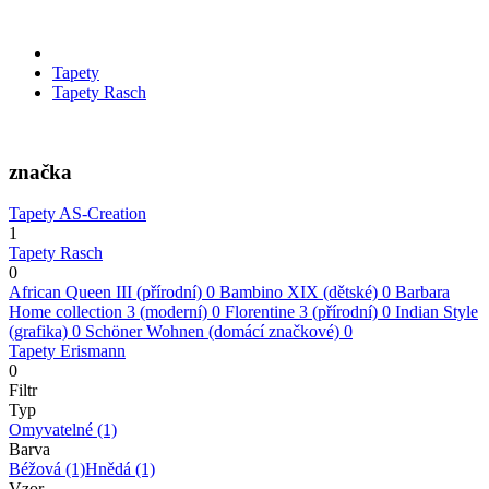
Tapety
Tapety Rasch
značka
Tapety AS-Creation
1
Tapety Rasch
0
African Queen III (přírodní)
0
Bambino XIX (dětské)
0
Barbara
Home collection 3 (moderní)
0
Florentine 3 (přírodní)
0
Indian Style
(grafika)
0
Schöner Wohnen (domácí značkové)
0
Tapety Erismann
0
Filtr
Typ
Omyvatelné
(1)
Barva
Béžová
(1)
Hnědá
(1)
Vzor