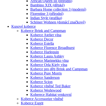
African Queen III (přírodní)
Bambino XIX (dětské)
Barbara Home collection 3 (moderní)
Florentine 3 (přírodní)
Indian Style (grafika)
Schöner Wohnen (domácí značkové)
Kusové koberce
Koberce Brink and Campman
Koberce Atelier vlna
Koberce Decor
Koberce Estella
Koberce Florence Broadhurst
Koberce Harlequin
Koberce Laura Ashley
Koberce Marimekko vlna
Koberce Orla Kiely vlna
Koberce pro děti Brink and Campman
Koberce Pure Morris
Koberce Sanderson
Koberce Scion
Koberce vlněné Ted Baker
Koberce Wedgwood
Koberece Habitat venkovní
Koberce Accessorize vlněné
Koberce Esprit