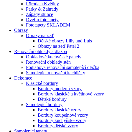
Příroda a Květiny
Parky & Zahrady
Západy slunce
Dveřní fototapety
Fototapety SKLADEM
Obrazy
Obrazy na zeď
Dětské obrazy Lilly and Luis
Obrazy na zeď Patel 2
Renovační obklady a dlažba
Obkladové kuchyňské panely
Renovační obklady stěn
Podlahová renovační samolepící dlažba
Samolepící renovační kachličky
Dekorace
Klasické bordury
Bordury moderní vzory
Bordury klasické a květinové vzory
Dětské bordury
Samolepící bordury
Bordury klasické vzory
Bordury koupelnové vzory
Bordury kuchyňské vzory
Bordury dětské vzory
Samolepící tapety