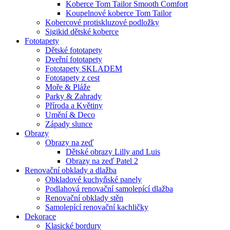
Koberce Tom Tailor Smooth Comfort
Koupelnové koberce Tom Tailor
Kobercové protiskluzové podložky
Sigikid dětské koberce
Fototapety
Dětské fototapety
Dveřní fototapety
Fototapety SKLADEM
Fototapety z cest
Moře & Pláže
Parky & Zahrady
Příroda a Květiny
Umění & Deco
Západy slunce
Obrazy
Obrazy na zeď
Dětské obrazy Lilly and Luis
Obrazy na zeď Patel 2
Renovační obklady a dlažba
Obkladové kuchyňské panely
Podlahová renovační samolepící dlažba
Renovační obklady stěn
Samolepící renovační kachličky
Dekorace
Klasické bordury