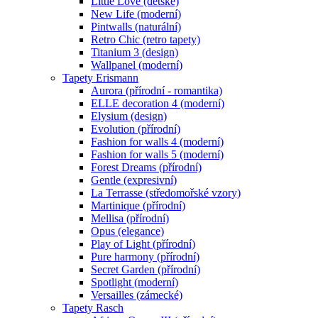
Little Love (dětské)
New Life (moderní)
Pintwalls (naturální)
Retro Chic (retro tapety)
Titanium 3 (design)
Wallpanel (moderní)
Tapety Erismann
Aurora (přírodní - romantika)
ELLE decoration 4 (moderní)
Elysium (design)
Evolution (přírodní)
Fashion for walls 4 (moderní)
Fashion for walls 5 (moderní)
Forest Dreams (přírodní)
Gentle (expresivní)
La Terrasse (středomořské vzory)
Martinique (přírodní)
Mellisa (přírodní)
Opus (elegance)
Play of Light (přírodní)
Pure harmony (přírodní)
Secret Garden (přírodní)
Spotlight (moderní)
Versailles (zámecké)
Tapety Rasch