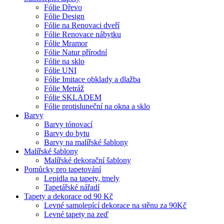
Fólie Dřevo
Fólie Design
Fólie na Renovaci dveří
Fólie Renovace nábytku
Fólie Mramor
Fólie Natur přírodní
Fólie na sklo
Fólie UNI
Fólie Imitace obklady a dlažba
Fólie Metráž
Fólie SKLADEM
Fólie protisluneční na okna a sklo
Barvy
Barvy tónovací
Barvy do bytu
Barvy na malířské šablony
Malířské šablony
Malířské dekorační šablony
Pomůcky pro tapetování
Lepidla na tapety, tmely
Tapetářské nářadí
Tapety a dekorace od 90 Kč
Levné samolepící dekorace na stěnu za 90Kč
Levné tapety na zeď