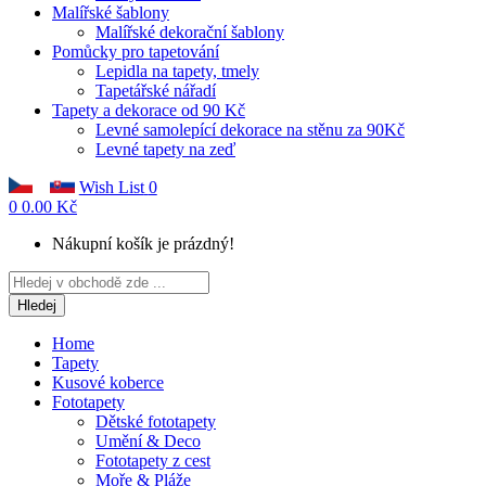
Malířské šablony
Malířské dekorační šablony
Pomůcky pro tapetování
Lepidla na tapety, tmely
Tapetářské nářadí
Tapety a dekorace od 90 Kč
Levné samolepící dekorace na stěnu za 90Kč
Levné tapety na zeď
Wish List
0
0
0.00 Kč
Nákupní košík je prázdný!
Hledej
Home
Tapety
Kusové koberce
Fototapety
Dětské fototapety
Umění & Deco
Fototapety z cest
Moře & Pláže