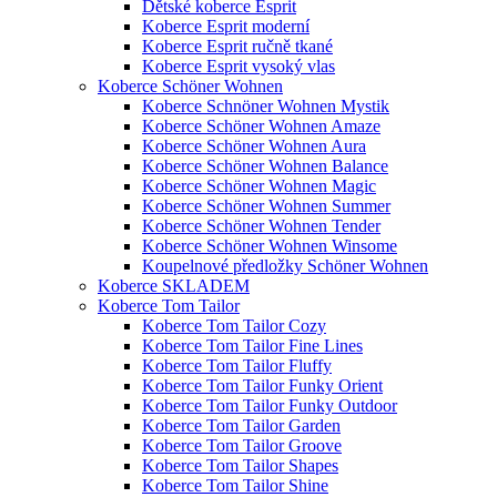
Dětské koberce Esprit
Koberce Esprit moderní
Koberce Esprit ručně tkané
Koberce Esprit vysoký vlas
Koberce Schöner Wohnen
Koberce Schnöner Wohnen Mystik
Koberce Schöner Wohnen Amaze
Koberce Schöner Wohnen Aura
Koberce Schöner Wohnen Balance
Koberce Schöner Wohnen Magic
Koberce Schöner Wohnen Summer
Koberce Schöner Wohnen Tender
Koberce Schöner Wohnen Winsome
Koupelnové předložky Schöner Wohnen
Koberce SKLADEM
Koberce Tom Tailor
Koberce Tom Tailor Cozy
Koberce Tom Tailor Fine Lines
Koberce Tom Tailor Fluffy
Koberce Tom Tailor Funky Orient
Koberce Tom Tailor Funky Outdoor
Koberce Tom Tailor Garden
Koberce Tom Tailor Groove
Koberce Tom Tailor Shapes
Koberce Tom Tailor Shine