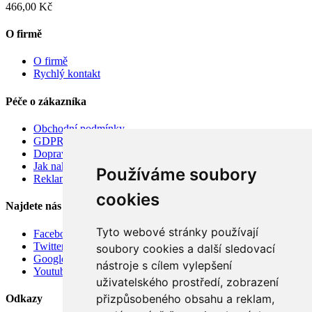
466,00 Kč
O firmě
O firmě
Rychlý kontakt
Péče o zákazníka
Obchodní podmínky
GDPR
Doprava
Jak nakupovat
Používáme soubory
Reklamace
cookies
Najdete nás
Tyto webové stránky používají
Facebook
Twitter
soubory cookies a další sledovací
Google
nástroje s cílem vylepšení
Youtube
uživatelského prostředí, zobrazení
přizpůsobeného obsahu a reklam,
Odkazy