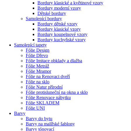
Bordury klasické a květinové vzory
Bordury moderní vzory
Dětské bordury
Samolepící bordury
Bordury dětské vzory
Bordury klasické vzory
Bordury koupelnové vzory
Bordury kuchyňské vzory
Samolepící tapety
Fólie Design
Fólie Dřevo
Fólie Imitace obklady a dlažba
Fólie Metráž
Fólie Mramor
Fólie na Renovaci dveří
Fólie na sklo
Fólie Natur přírodní
Fólie protisluneční na okna a sklo
Fólie Renovace nábytku
Fólie SKLADEM
Fólie UNI
Barvy
Barvy do bytu
Barvy na malířské šablony
Barvy tónovací