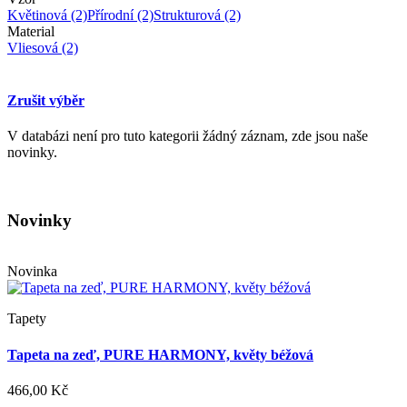
Květinová
(2)
Přírodní
(2)
Strukturová
(2)
Material
Vliesová
(2)
Zrušit výběr
V databázi není pro tuto kategorii žádný záznam, zde jsou naše
novinky.
Novinky
Novinka
Tapety
Tapeta na zeď, PURE HARMONY, květy béžová
466,00 Kč