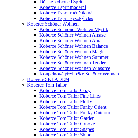
Dětské koberce Esprit
Koberce Esprit moderní
Koberce Esprit ručně tkané
Koberce Esprit vysoký vlas
Koberce Schöner Wohnen
Koberce Schnöner Wohnen Mystik
Koberce Schöner Wohnen Amaze
Koberce Schöner Wohnen Aura
Koberce Schöner Wohnen Balance
Koberce Schöner Wohnen Magic
Koberce Schöner Wohnen Summer
Koberce Schöner Wohnen Tender
Koberce Schöner Wohnen Winsome
Koupelnové předložky Schöner Wohnen
Koberce SKLADEM
Koberce Tom Tailor
Koberce Tom Tailor Cozy
Koberce Tom Tailor Fine Lines
Koberce Tom Tailor Fluffy
Koberce Tom Tailor Funky Orient
Koberce Tom Tailor Funky Outdoor
Koberce Tom Tailor Garden
Koberce Tom Tailor Groove
Koberce Tom Tailor Shapes
Koberce Tom Tailor Shine