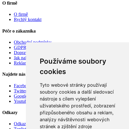
O firmě
O firmě
Rychlý kontakt
Péče o zákazníka
Obchodní podmínky
GDPR
Doprava
Jak nakupovat
Používáme soubory
Reklamace
cookies
Najdete nás
Tyto webové stránky používají
Facebook
Twitter
soubory cookies a další sledovací
Google
nástroje s cílem vylepšení
Youtube
uživatelského prostředí, zobrazení
přizpůsobeného obsahu a reklam,
Odkazy
analýzy návštěvnosti webových
Odkazy
stránek a zjištění zdroje
Toplist