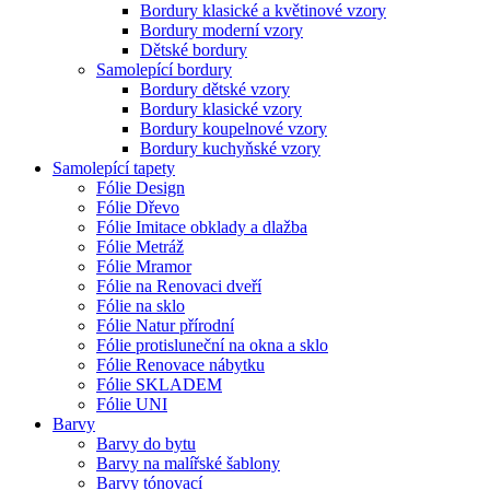
Bordury klasické a květinové vzory
Bordury moderní vzory
Dětské bordury
Samolepící bordury
Bordury dětské vzory
Bordury klasické vzory
Bordury koupelnové vzory
Bordury kuchyňské vzory
Samolepící tapety
Fólie Design
Fólie Dřevo
Fólie Imitace obklady a dlažba
Fólie Metráž
Fólie Mramor
Fólie na Renovaci dveří
Fólie na sklo
Fólie Natur přírodní
Fólie protisluneční na okna a sklo
Fólie Renovace nábytku
Fólie SKLADEM
Fólie UNI
Barvy
Barvy do bytu
Barvy na malířské šablony
Barvy tónovací