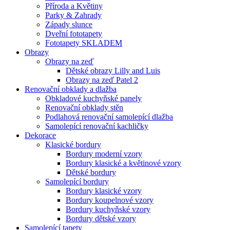
Příroda a Květiny
Parky & Zahrady
Západy slunce
Dveřní fototapety
Fototapety SKLADEM
Obrazy
Obrazy na zeď
Dětské obrazy Lilly and Luis
Obrazy na zeď Patel 2
Renovační obklady a dlažba
Obkladové kuchyňské panely
Renovační obklady stěn
Podlahová renovační samolepící dlažba
Samolepící renovační kachličky
Dekorace
Klasické bordury
Bordury moderní vzory
Bordury klasické a květinové vzory
Dětské bordury
Samolepící bordury
Bordury klasické vzory
Bordury koupelnové vzory
Bordury kuchyňské vzory
Bordury dětské vzory
Samolepící tapety