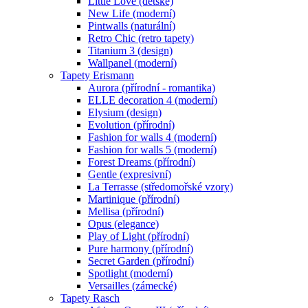
Little Love (dětské)
New Life (moderní)
Pintwalls (naturální)
Retro Chic (retro tapety)
Titanium 3 (design)
Wallpanel (moderní)
Tapety Erismann
Aurora (přírodní - romantika)
ELLE decoration 4 (moderní)
Elysium (design)
Evolution (přírodní)
Fashion for walls 4 (moderní)
Fashion for walls 5 (moderní)
Forest Dreams (přírodní)
Gentle (expresivní)
La Terrasse (středomořské vzory)
Martinique (přírodní)
Mellisa (přírodní)
Opus (elegance)
Play of Light (přírodní)
Pure harmony (přírodní)
Secret Garden (přírodní)
Spotlight (moderní)
Versailles (zámecké)
Tapety Rasch