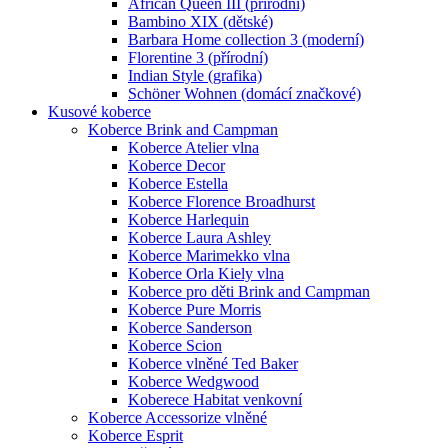
African Queen III (přírodní)
Bambino XIX (dětské)
Barbara Home collection 3 (moderní)
Florentine 3 (přírodní)
Indian Style (grafika)
Schöner Wohnen (domácí značkové)
Kusové koberce
Koberce Brink and Campman
Koberce Atelier vlna
Koberce Decor
Koberce Estella
Koberce Florence Broadhurst
Koberce Harlequin
Koberce Laura Ashley
Koberce Marimekko vlna
Koberce Orla Kiely vlna
Koberce pro děti Brink and Campman
Koberce Pure Morris
Koberce Sanderson
Koberce Scion
Koberce vlněné Ted Baker
Koberce Wedgwood
Koberece Habitat venkovní
Koberce Accessorize vlněné
Koberce Esprit