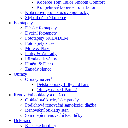
Koberce Tom Tailor Smooth Comfort
Koupelnové koberce Tom Tailor
Kobercové protiskluzové podložky
Sigikid dětské koberce
Fototapety
Dětské fototapety
Dveřní fototapety
Fototapety SKLADEM
Fototapety z cest
Moře & Pláže
Parky & Zahrady
Příroda a Květiny
Umění & Deco
Západy slunce
Obrazy
Obrazy na zeď
Dětské obrazy Lilly and Luis
Obrazy na zeď Patel 2
Renovační obklady a dlažba
Obkladové kuchyňské panely
Podlahová renovační samolepící dlažba
Renovační obklady stěn
Samolepící renovační kachličky
Dekorace
Klasické bordury