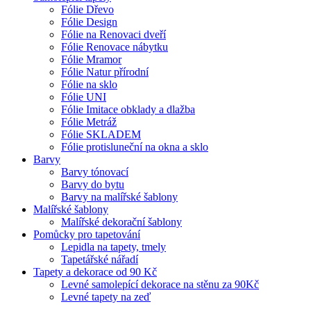
Fólie Dřevo
Fólie Design
Fólie na Renovaci dveří
Fólie Renovace nábytku
Fólie Mramor
Fólie Natur přírodní
Fólie na sklo
Fólie UNI
Fólie Imitace obklady a dlažba
Fólie Metráž
Fólie SKLADEM
Fólie protisluneční na okna a sklo
Barvy
Barvy tónovací
Barvy do bytu
Barvy na malířské šablony
Malířské šablony
Malířské dekorační šablony
Pomůcky pro tapetování
Lepidla na tapety, tmely
Tapetářské nářadí
Tapety a dekorace od 90 Kč
Levné samolepící dekorace na stěnu za 90Kč
Levné tapety na zeď