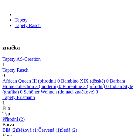
Tapety
Tapety Rasch
značka
Tapety AS-Creation
1
Tapety Rasch
0
African Queen III (přírodní)
0
Bambino XIX (dětské)
0
Barbara
Home collection 3 (moderní)
0
Florentine 3 (přírodní)
0
Indian Style
(grafika)
0
Schöner Wohnen (domácí značkové)
0
Tapety Erismann
1
Filtr
Typ
Přírodní
(2)
Barva
Bílá
(2)
Béžová
(1)
Červená
(1)
Šedá
(2)
Vzor