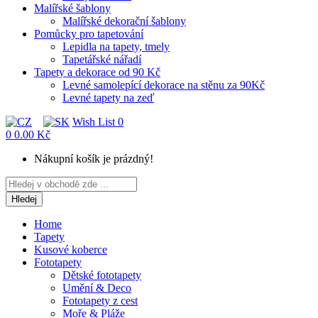
Malířské šablony
Malířské dekorační šablony
Pomůcky pro tapetování
Lepidla na tapety, tmely
Tapetářské nářadí
Tapety a dekorace od 90 Kč
Levné samolepící dekorace na stěnu za 90Kč
Levné tapety na zeď
Wish List
0
0
0.00 Kč
Nákupní košík je prázdný!
Hledej
Home
Tapety
Kusové koberce
Fototapety
Dětské fototapety
Umění & Deco
Fototapety z cest
Moře & Pláže