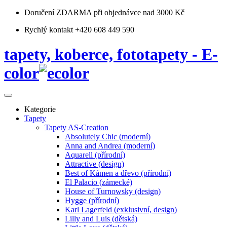
Doručení ZDARMA
při objednávce nad 3000 Kč
Rychlý kontakt +420 608 449 590
tapety, koberce, fototapety - E-
color
Kategorie
Tapety
Tapety AS-Creation
Absolutely Chic (moderní)
Anna and Andrea (moderní)
Aquarell (přírodní)
Attractive (design)
Best of Kámen a dřevo (přírodní)
El Palacio (zámecké)
House of Turnowsky (design)
Hygge (přírodní)
Karl Lagerfeld (exklusivní, design)
Lilly and Luis (dětská)