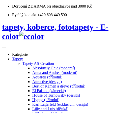
Doručení ZDARMA
při objednávce nad 3000 Kč
Rychlý kontakt +420 608 449 590
tapety, koberce, fototapety - E-
color
Kategorie
Tapety
Tapety AS-Creation
Absolutely Chic (moderní)
Anna and Andrea (moderní)
Aquarell (přírodní)
Attractive (design)
Best of Kámen a dřevo (přírodní)
El Palacio (zámecké)
House of Turnowsky (design)
Hygge (přírodní)
Karl Lagerfeld (exklusivní, design)
Lilly and Luis (dětská)