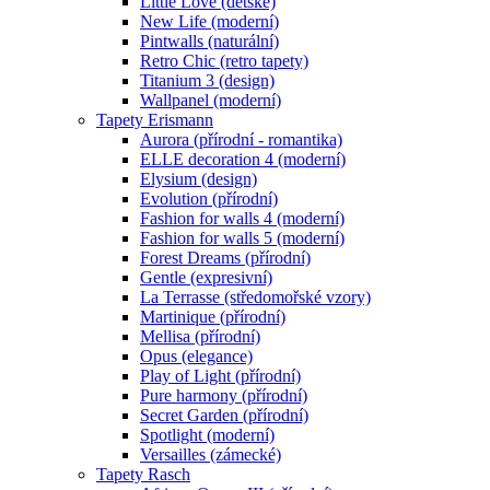
Little Love (dětské)
New Life (moderní)
Pintwalls (naturální)
Retro Chic (retro tapety)
Titanium 3 (design)
Wallpanel (moderní)
Tapety Erismann
Aurora (přírodní - romantika)
ELLE decoration 4 (moderní)
Elysium (design)
Evolution (přírodní)
Fashion for walls 4 (moderní)
Fashion for walls 5 (moderní)
Forest Dreams (přírodní)
Gentle (expresivní)
La Terrasse (středomořské vzory)
Martinique (přírodní)
Mellisa (přírodní)
Opus (elegance)
Play of Light (přírodní)
Pure harmony (přírodní)
Secret Garden (přírodní)
Spotlight (moderní)
Versailles (zámecké)
Tapety Rasch