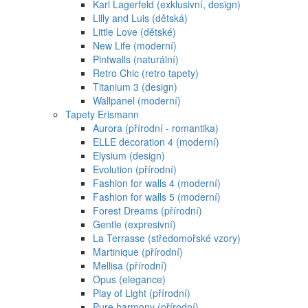
Karl Lagerfeld (exklusivní, design)
Lilly and Luis (dětská)
Little Love (dětské)
New Life (moderní)
Pintwalls (naturální)
Retro Chic (retro tapety)
Titanium 3 (design)
Wallpanel (moderní)
Tapety Erismann
Aurora (přírodní - romantika)
ELLE decoration 4 (moderní)
Elysium (design)
Evolution (přírodní)
Fashion for walls 4 (moderní)
Fashion for walls 5 (moderní)
Forest Dreams (přírodní)
Gentle (expresivní)
La Terrasse (středomořské vzory)
Martinique (přírodní)
Mellisa (přírodní)
Opus (elegance)
Play of Light (přírodní)
Pure harmony (přírodní)