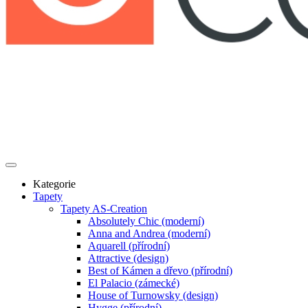
Kategorie
Tapety
Tapety AS-Creation
Absolutely Chic (moderní)
Anna and Andrea (moderní)
Aquarell (přírodní)
Attractive (design)
Best of Kámen a dřevo (přírodní)
El Palacio (zámecké)
House of Turnowsky (design)
Hygge (přírodní)