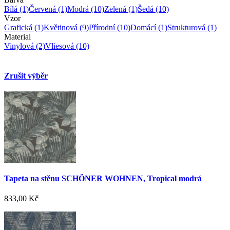
Bílá
(1)
Červená
(1)
Modrá
(10)
Zelená
(1)
Šedá
(10)
Vzor
Grafická
(1)
Květinová
(9)
Přírodní
(10)
Domácí
(1)
Strukturová
(1)
Material
Vinylová
(2)
Vliesová
(10)
Zrušit výběr
Tapeta na stěnu SCHÖNER WOHNEN, Tropical modrá
833,00 Kč