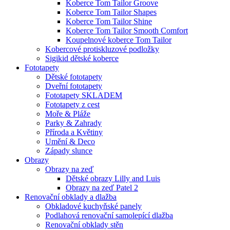
Koberce Tom Tailor Groove
Koberce Tom Tailor Shapes
Koberce Tom Tailor Shine
Koberce Tom Tailor Smooth Comfort
Koupelnové koberce Tom Tailor
Kobercové protiskluzové podložky
Sigikid dětské koberce
Fototapety
Dětské fototapety
Dveřní fototapety
Fototapety SKLADEM
Fototapety z cest
Moře & Pláže
Parky & Zahrady
Příroda a Květiny
Umění & Deco
Západy slunce
Obrazy
Obrazy na zeď
Dětské obrazy Lilly and Luis
Obrazy na zeď Patel 2
Renovační obklady a dlažba
Obkladové kuchyňské panely
Podlahová renovační samolepící dlažba
Renovační obklady stěn