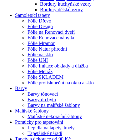
Bordury kuchyňské vzory
Bordury dětské vzory
Samolepící tapety
Fólie Dřevo
Fólie Design
Fólie na Renovaci dveří
Fólie Renovace nábytku
Fólie Mramor
Fólie Natur přírodní
Fólie na sklo
Fólie UNI
Fólie Imitace obklady a dlažba
Fólie Metráž
Fólie SKLADEM
Fólie protisluneční na okna a sklo
Barvy
Barvy tónovací
Barvy do bytu
Barvy na malířské šablony
Malířské šablony
Malířské dekorační šablony
Pomůcky pro tapetování
Lepidla na tapety, tmely
Tapetářské nářadí
Tapety a dekorace od 90 Kč