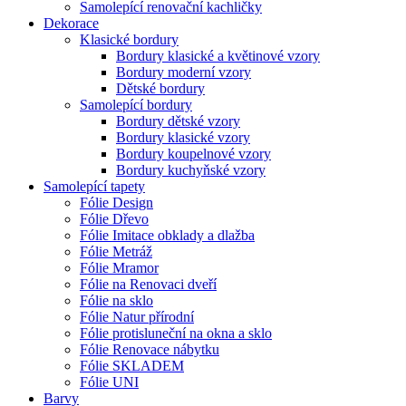
Samolepící renovační kachličky
Dekorace
Klasické bordury
Bordury klasické a květinové vzory
Bordury moderní vzory
Dětské bordury
Samolepící bordury
Bordury dětské vzory
Bordury klasické vzory
Bordury koupelnové vzory
Bordury kuchyňské vzory
Samolepící tapety
Fólie Design
Fólie Dřevo
Fólie Imitace obklady a dlažba
Fólie Metráž
Fólie Mramor
Fólie na Renovaci dveří
Fólie na sklo
Fólie Natur přírodní
Fólie protisluneční na okna a sklo
Fólie Renovace nábytku
Fólie SKLADEM
Fólie UNI
Barvy