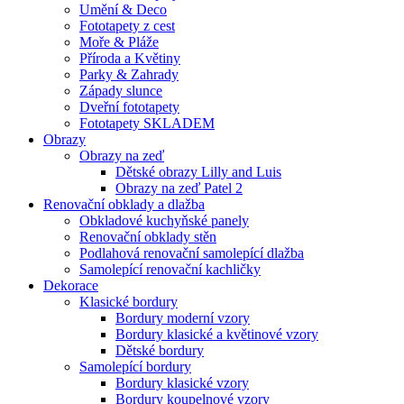
Umění & Deco
Fototapety z cest
Moře & Pláže
Příroda a Květiny
Parky & Zahrady
Západy slunce
Dveřní fototapety
Fototapety SKLADEM
Obrazy
Obrazy na zeď
Dětské obrazy Lilly and Luis
Obrazy na zeď Patel 2
Renovační obklady a dlažba
Obkladové kuchyňské panely
Renovační obklady stěn
Podlahová renovační samolepící dlažba
Samolepící renovační kachličky
Dekorace
Klasické bordury
Bordury moderní vzory
Bordury klasické a květinové vzory
Dětské bordury
Samolepící bordury
Bordury klasické vzory
Bordury koupelnové vzory