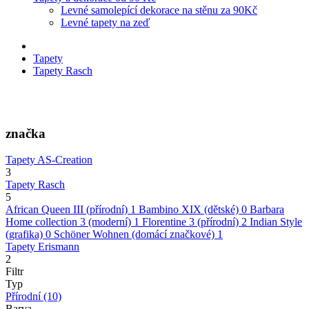
Levné samolepící dekorace na stěnu za 90Kč
Levné tapety na zeď
Tapety
Tapety Rasch
značka
Tapety AS-Creation
3
Tapety Rasch
5
African Queen III (přírodní)
1
Bambino XIX (dětské)
0
Barbara
Home collection 3 (moderní)
1
Florentine 3 (přírodní)
2
Indian Style
(grafika)
0
Schöner Wohnen (domácí značkové)
1
Tapety Erismann
2
Filtr
Typ
Přírodní
(10)
Barva