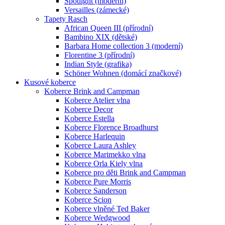
Spotlight (moderní)
Versailles (zámecké)
Tapety Rasch
African Queen III (přírodní)
Bambino XIX (dětské)
Barbara Home collection 3 (moderní)
Florentine 3 (přírodní)
Indian Style (grafika)
Schöner Wohnen (domácí značkové)
Kusové koberce
Koberce Brink and Campman
Koberce Atelier vlna
Koberce Decor
Koberce Estella
Koberce Florence Broadhurst
Koberce Harlequin
Koberce Laura Ashley
Koberce Marimekko vlna
Koberce Orla Kiely vlna
Koberce pro děti Brink and Campman
Koberce Pure Morris
Koberce Sanderson
Koberce Scion
Koberce vlněné Ted Baker
Koberce Wedgwood