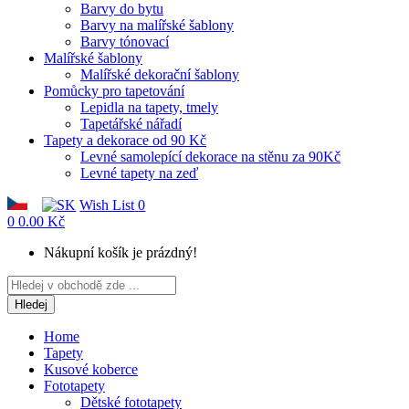
Barvy do bytu
Barvy na malířské šablony
Barvy tónovací
Malířské šablony
Malířské dekorační šablony
Pomůcky pro tapetování
Lepidla na tapety, tmely
Tapetářské nářadí
Tapety a dekorace od 90 Kč
Levné samolepící dekorace na stěnu za 90Kč
Levné tapety na zeď
Wish List
0
0
0.00 Kč
Nákupní košík je prázdný!
Hledej
Home
Tapety
Kusové koberce
Fototapety
Dětské fototapety