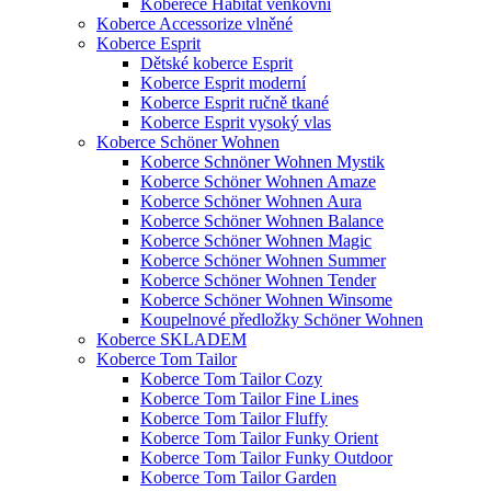
Koberece Habitat venkovní
Koberce Accessorize vlněné
Koberce Esprit
Dětské koberce Esprit
Koberce Esprit moderní
Koberce Esprit ručně tkané
Koberce Esprit vysoký vlas
Koberce Schöner Wohnen
Koberce Schnöner Wohnen Mystik
Koberce Schöner Wohnen Amaze
Koberce Schöner Wohnen Aura
Koberce Schöner Wohnen Balance
Koberce Schöner Wohnen Magic
Koberce Schöner Wohnen Summer
Koberce Schöner Wohnen Tender
Koberce Schöner Wohnen Winsome
Koupelnové předložky Schöner Wohnen
Koberce SKLADEM
Koberce Tom Tailor
Koberce Tom Tailor Cozy
Koberce Tom Tailor Fine Lines
Koberce Tom Tailor Fluffy
Koberce Tom Tailor Funky Orient
Koberce Tom Tailor Funky Outdoor
Koberce Tom Tailor Garden