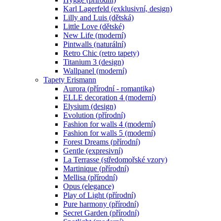
Karl Lagerfeld (exklusivní, design)
Lilly and Luis (dětská)
Little Love (dětské)
New Life (moderní)
Pintwalls (naturální)
Retro Chic (retro tapety)
Titanium 3 (design)
Wallpanel (moderní)
Tapety Erismann
Aurora (přírodní - romantika)
ELLE decoration 4 (moderní)
Elysium (design)
Evolution (přírodní)
Fashion for walls 4 (moderní)
Fashion for walls 5 (moderní)
Forest Dreams (přírodní)
Gentle (expresivní)
La Terrasse (středomořské vzory)
Martinique (přírodní)
Mellisa (přírodní)
Opus (elegance)
Play of Light (přírodní)
Pure harmony (přírodní)
Secret Garden (přírodní)