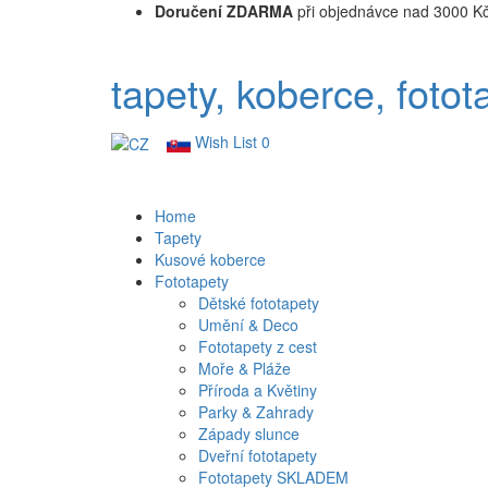
Doručení ZDARMA
při objednávce nad 3000 K
tapety, koberce, fotot
Wish List
0
Home
Tapety
Kusové koberce
Fototapety
Dětské fototapety
Umění & Deco
Fototapety z cest
Moře & Pláže
Příroda a Květiny
Parky & Zahrady
Západy slunce
Dveřní fototapety
Fototapety SKLADEM