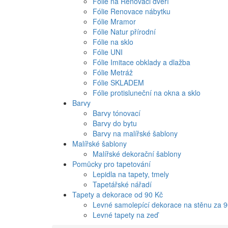
Fólie na Renovaci dveří
Fólie Renovace nábytku
Fólie Mramor
Fólie Natur přírodní
Fólie na sklo
Fólie UNI
Fólie Imitace obklady a dlažba
Fólie Metráž
Fólie SKLADEM
Fólie protisluneční na okna a sklo
Barvy
Barvy tónovací
Barvy do bytu
Barvy na malířské šablony
Malířské šablony
Malířské dekorační šablony
Pomůcky pro tapetování
Lepidla na tapety, tmely
Tapetářské nářadí
Tapety a dekorace od 90 Kč
Levné samolepící dekorace na stěnu za 
Levné tapety na zeď