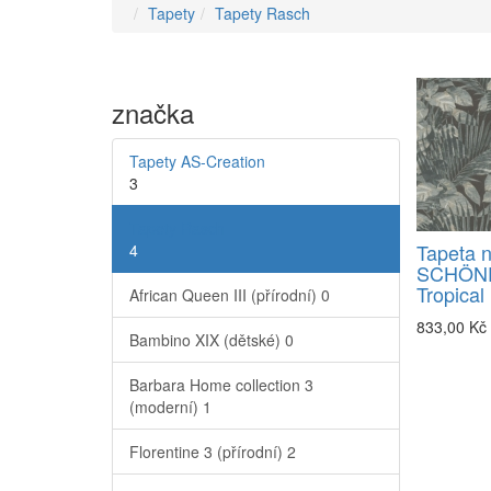
Tapety
Tapety Rasch
značka
Tapety AS-Creation
3
Tapety Rasch
Tapeta n
4
SCHÖN
Tropical
African Queen III (přírodní)
0
833,00 Kč
Bambino XIX (dětské)
0
Barbara Home collection 3
(moderní)
1
Florentine 3 (přírodní)
2