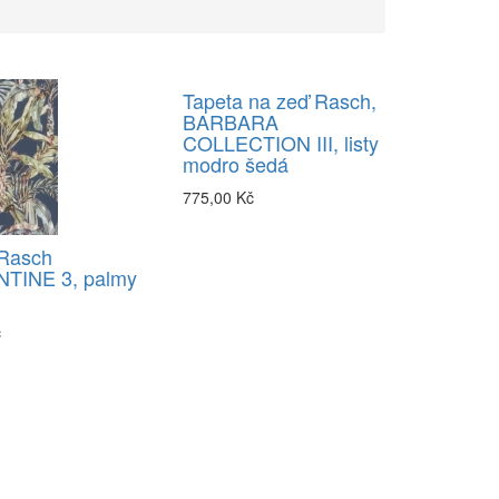
Tapeta na zeď Rasch,
BARBARA
COLLECTION III, listy
modro šedá
775,00 Kč
 Rasch
TINE 3, palmy
č