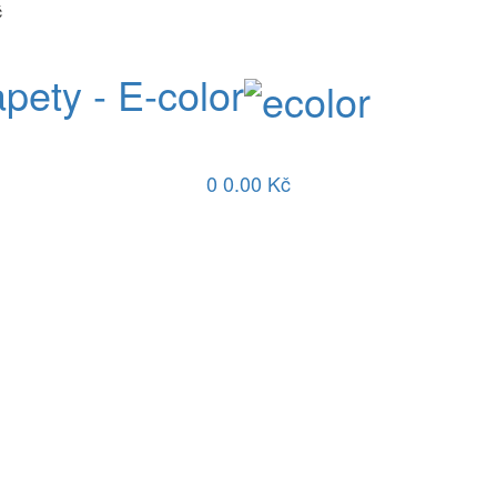
č
apety - E-color
0
0.00 Kč