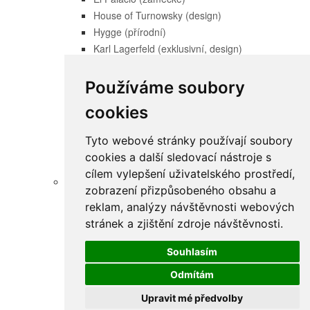
House of Turnowsky (design)
Hygge (přírodní)
Karl Lagerfeld (exklusivní, design)
Lilly and Luis (dětská)
Little Love (dětské)
Používáme soubory
New Life (moderní)
cookies
Pintwalls (naturální)
Retro Chic (retro tapety)
Tyto webové stránky používají soubory
Titanium 3 (design)
cookies a další sledovací nástroje s
Wallpanel (moderní)
cílem vylepšení uživatelského prostředí,
Tapety Erismann
zobrazení přizpůsobeného obsahu a
Aurora (přírodní - romantika)
reklam, analýzy návštěvnosti webových
ELLE decoration 4 (moderní)
stránek a zjištění zdroje návštěvnosti.
Elysium (design)
Evolution (přírodní)
Souhlasím
Fashion for walls 4 (moderní)
Odmítám
Fashion for walls 5 (moderní)
Forest Dreams (přírodní)
Upravit mé předvolby